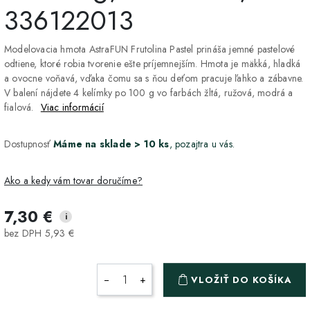
336122013
Modelovacia hmota AstraFUN Frutolina Pastel prináša jemné pastelové
odtiene, ktoré robia tvorenie ešte príjemnejším. Hmota je mäkká, hladká
a ovocne voňavá, vďaka čomu sa s ňou deťom pracuje ľahko a zábavne.
V balení nájdete 4 kelímky po 100 g vo farbách žltá, ružová, modrá a
fialová.
Viac informácií
Dostupnosť
Máme na sklade > 10 ks
, pozajtra u vás.
Ako a kedy vám tovar doručíme?
7,30 €
i
DPD Home - doručenie
Tovar bude doručený až k
3,90 €
bez DPH 5,93 €
na adresu
dverám a s možnosťou
online sledovania zásielky.
Rýchle a spoľahlivé
doručenie.
−
+
VLOŽIŤ DO KOŠÍKA