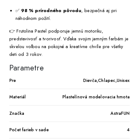
✅
98 % prírodného pôvodu
, bezpečná aj pri
náhodnom požití.
👉 Frutolina Pastel podporuje jemnú motoriku,
predstavivosť a tvorivosť. Vďaka svojim jemným farbám je
skvelou voľbou na pokojné a kreatívne chvíle pre všetky
deti od 3 rokov.
Parametre
Pre
Dievča,Chlapec,Unisex
Materiál
Plastelínová modelovacia hmota
Značka
AstraFUN
Počet farieb v sade
4