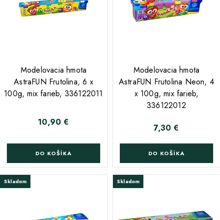
;
;
Modelovacia hmota
Modelovacia hmota
AstraFUN Frutolina, 6 x
AstraFUN Frutolina Neon, 4
100g, mix farieb, 336122011
x 100g, mix farieb,
336122012
10,90 €
Cena
7,30 €
Cena
DO KOŠÍKA
DO KOŠÍKA
Skladom
Skladom