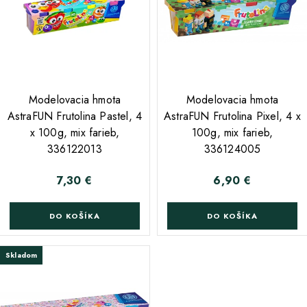
;
Modelovacia hmota
Modelovacia hmota
AstraFUN Frutolina Pastel, 4
AstraFUN Frutolina Pixel, 4 x
x 100g, mix farieb,
100g, mix farieb,
336122013
336124005
7,30 €
6,90 €
Cena
Cena
DO KOŠÍKA
DO KOŠÍKA
Skladom