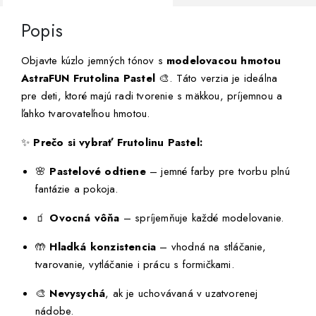
Popis
Objavte kúzlo jemných tónov s
modelovacou hmotou
AstraFUN Frutolina Pastel
🎨. Táto verzia je ideálna
pre deti, ktoré majú radi tvorenie s mäkkou, príjemnou a
ľahko tvarovateľnou hmotou.
✨
Prečo si vybrať Frutolinu Pastel:
🌸
Pastelové odtiene
– jemné farby pre tvorbu plnú
fantázie a pokoja.
🧃
Ovocná vôňa
– spríjemňuje každé modelovanie.
🤲
Hladká konzistencia
– vhodná na stláčanie,
tvarovanie, vytláčanie i prácu s formičkami.
🎨
Nevysychá
, ak je uchovávaná v uzatvorenej
nádobe.