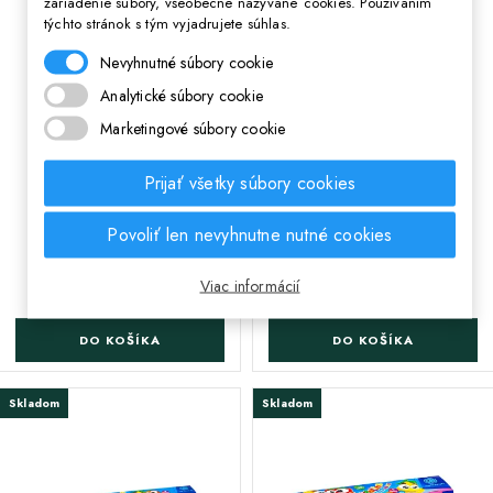
zariadenie súbory, všeobecne nazývané cookies. Používaním
týchto stránok s tým vyjadrujete súhlas.
Nevyhnutné súbory cookie
Analytické súbory cookie
Marketingové súbory cookie
;
;
Modelovacia hmota
Modelovacia hmota
AstraFUN Frutolina, 1 x
AstraFUN Frutolina, 4 x
Prijať všetky súbory cookies
100g, mix farieb,
100g, mix farieb,
336122009
336122010
Povoliť len nevyhnutne nutné cookies
1,80 €
7,30 €
Cena
Cena
Viac informácií
DO KOŠÍKA
DO KOŠÍKA
Skladom
Skladom