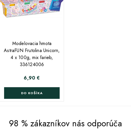
Modelovacia hmota
AstraFUN Frutolina Unicorn,
4 x 100g, mix farieb,
336124006
6,90 €
Cena
DO KOŠÍKA
98 % zákazníkov nás odporúča