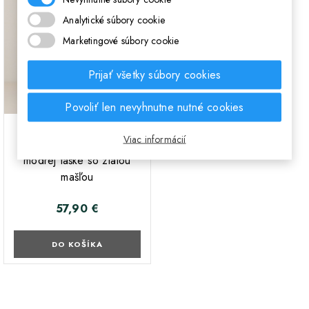
Analytické súbory cookie
Marketingové súbory cookie
Prijať všetky súbory cookies
Povoliť len nevyhnutne nutné cookies
;
Darčekový balíček Paw
Viac informácií
Patrol Chase v luxusnej
modrej taške so zlatou
mašľou
57,90 €
Cena
DO KOŠÍKA