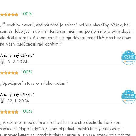
100%
Človek by neveril, aké náročné je zohnať pol kila plastelíny. Vážne, bál
som sa, lebo jediní ste mali tento sortiment, asi po ňom nie je extra dopyt,
ale dostal som to, čo som chcel a moju dôveru máte. Určtie sa bez obáv
na Vás v budúcnosti rád obrátim.
Anonymný užívateľ
6. 2. 2024
100%
Spokojnosť s tovarom i obchodom.
Anonymný užívateľ
22. 1. 2024
100%
Viackrát som objednala z tohto internetového obchodu. Bola som
spokojná! Naposledy 25.8. som objednala detskú kuchynskú zásteru.
Ospravedlňujem sa, prvýkrát platba neprešla, z Vašej strany bola ochota,