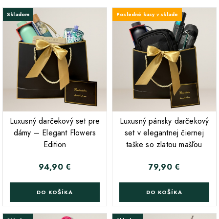
Skladom
Posledné kusy v sklade
;
;
Luxusný darčekový set pre
Luxusný pánsky darčekový
dámy – Elegant Flowers
set v elegantnej čiernej
Edition
taške so zlatou mašľou
94,90 €
79,90 €
Cena
Cena
DO KOŠÍKA
DO KOŠÍKA