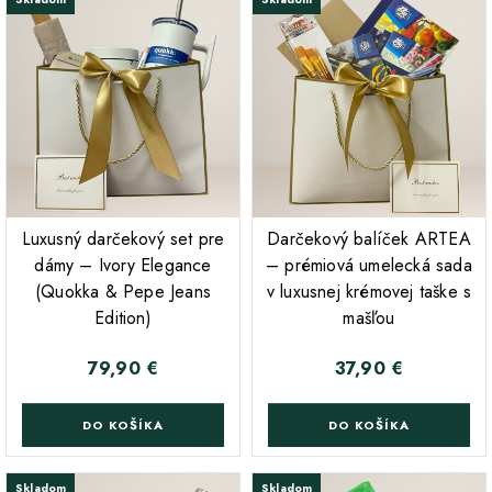
;
;
Luxusný darčekový set pre
Darčekový balíček ARTEA
dámy – Ivory Elegance
– prémiová umelecká sada
(Quokka & Pepe Jeans
v luxusnej krémovej taške s
Edition)
mašľou
79,90 €
37,90 €
Cena
Cena
DO KOŠÍKA
DO KOŠÍKA
Skladom
Skladom