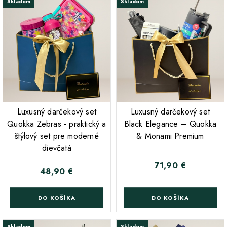
Skladom
Skladom
;
;
Luxusný darčekový set
Luxusný darčekový set
Quokka Zebras - praktický a
Black Elegance – Quokka
štýlový set pre moderné
& Monami Premium
dievčatá
71,90 €
Cena
48,90 €
Cena
DO KOŠÍKA
DO KOŠÍKA
Skladom
Skladom