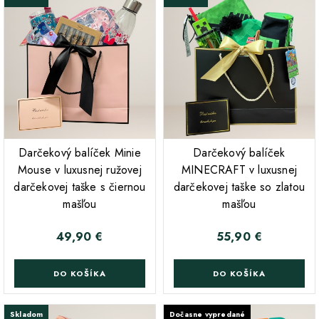
;
;
Darčekový balíček Minie
Darčekový balíček
Mouse v luxusnej ružovej
MINECRAFT v luxusnej
darčekovej taške s čiernou
darčekovej taške so zlatou
mašľou
mašľou
49,90 €
55,90 €
Cena
Cena
DO KOŠÍKA
DO KOŠÍKA
Skladom
Dočasne vypredané