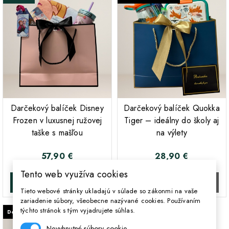
;
;
Darčekový balíček Disney
Darčekový balíček Quokka
Frozen v luxusnej ružovej
Tiger – ideálny do školy aj
taške s mašľou
na výlety
57,90 €
28,90 €
Cena
Cena
Tento web využíva cookies
DO KOŠÍKA
DO KOŠÍKA
Tieto webové stránky ukladajú v súlade so zákonmi na vaše
zariadenie súbory, všeobecne nazývané cookies. Používaním
týchto stránok s tým vyjadrujete súhlas.
Dočasne vypredané
Nevyhnutné súbory cookie