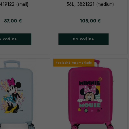
419122 (small)
56L, 3821221 (medium)
87,00 €
105,00 €
Cena
Cena
O KOŠÍKA
DO KOŠÍKA
Posledné kusy v sklade