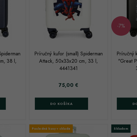
-7%
;
 Spiderman
Príručný kufor (small) Spiderman
Príručný 
m, 38 l,
Attack, 50x33x20 cm, 33 l,
"Great 
4441341
75,00 €
Cena
DO KOŠÍKA
D
Posledné kusy v sklade
Skladom