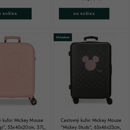
O KOŠÍKA
DO KOŠÍKA
Skladom
;
ý kufor Mickey Mouse
Cestovný kufor Mickey Mouse
ip", 55x40x20cm, 37L,
"Mickey Studs", 65x46x23cm,