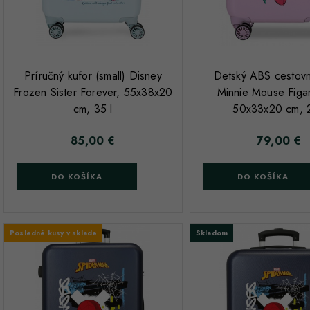
;
;
Príručný kufor (small) Disney
Detský ABS cestovn
Frozen Sister Forever, 55x38x20
Minnie Mouse Figar
cm, 35 l
50x33x20 cm, 2
85,00 €
79,00 €
Cena
Cena
DO KOŠÍKA
DO KOŠÍKA
Posledné kusy v sklade
Skladom