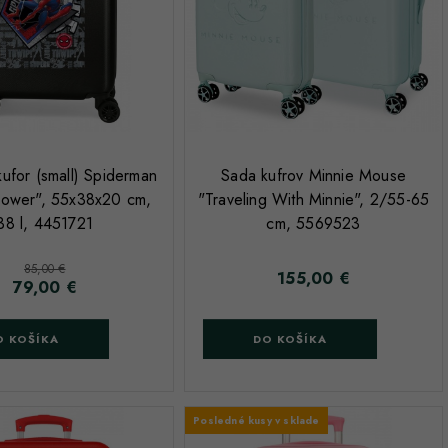
;
kufor (small) Spiderman
Sada kufrov Minnie Mouse
Power", 55x38x20 cm,
"Traveling With Minnie", 2/55-65
38 l, 4451721
cm, 5569523
Základná cena
85,00 €
155,00 €
Cena
79,00 €
Cena
O KOŠÍKA
DO KOŠÍKA
Posledné kusy v sklade