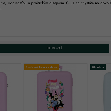
nia, odolnosťou a praktickým dizajnom. Či už sa chystáte na dovole
m.
i
, ktoré nájdete exkluzívne na ZdenkaTri.sk.
FILTROVAŤ
Posledné kusy v sklade
Skladom