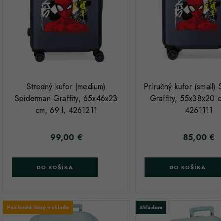
;
;
Stredný kufor (medium)
Príručný kufor (small)
Spiderman Graffity, 65x46x23
Graffity, 55x38x20 c
cm, 69 l, 4261211
4261111
99,00 €
85,00 €
Cena
Cena
DO KOŠÍKA
DO KOŠÍKA
Posledné kusy v sklade
Skladom