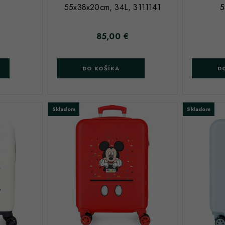
55x38x20cm, 34L, 3111141
5
85,00 €
Cena
DO KOŠÍKA
D
Skladom
Skladom