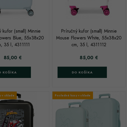
;
ý kufor (small) Minnie
Príručný kufor (small) Minnie
owers Blue, 55x38x20
Mouse Flowers White, 55x38x20
, 35 l, 4311111
cm, 35 l, 4311112
85,00 €
85,00 €
Cena
Cena
O KOŠÍKA
DO KOŠÍKA
 v sklade
Posledné kusy v sklade