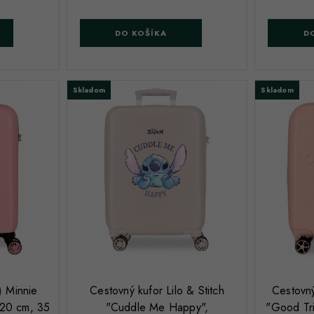
DO KOŠÍKA
D
Skladom
Skladom
;
;
) Minnie
Cestovný kufor Lilo & Stitch
Cestovn
20 cm, 35
"Cuddle Me Happy",
"Good Tr