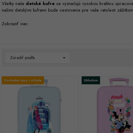
Všetky naše
detské kufre
sa vyznačujú vysokou kvalitou spracova
našimi detskými kuframi bude cestovanie pre vaše ratolesti zážitko
Doprajte svojim deťom
radosť z cestovania s detskými kufram
Zobraziť viac
Zoradiť podľa
Posledné kusy v sklade
Skladom