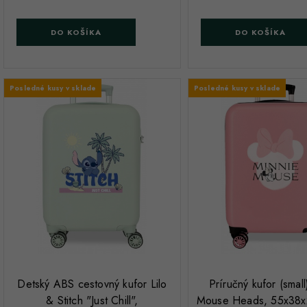
DO KOŠÍKA
DO KOŠÍKA
Posledné kusy v sklade
Posledné kusy v sklade
;
;
Detský ABS cestovný kufor Lilo
Príručný kufor (small
& Stitch "Just Chill",
Mouse Heads, 55x38x