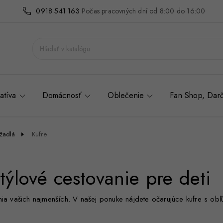
0918 541 163
Počas pracovných dní od 8:00 do 16:00
atíva
Domácnosť
Oblečenie
Fan Shop, Dar
ážadlá
Kufre
týlové cestovanie pre deti
nia vašich najmenších. V našej ponuke nájdete očarujúce kufre s ob