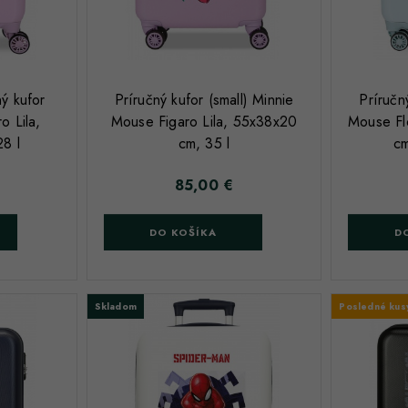
;
;
ý kufor
Príručný kufor (small) Minnie
Príručn
o Lila,
Mouse Figaro Lila, 55x38x20
Mouse Fl
8 l
cm, 35 l
cm
85,00 €
Cena
DO KOŠÍKA
D
Skladom
Posledné kusy