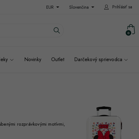
Prihlásiť sa
EUR
Slovenčina
0
čeky
Novinky
Outlet
Darčekový sprievodca
ľúbenými rozprávkovými motívmi,