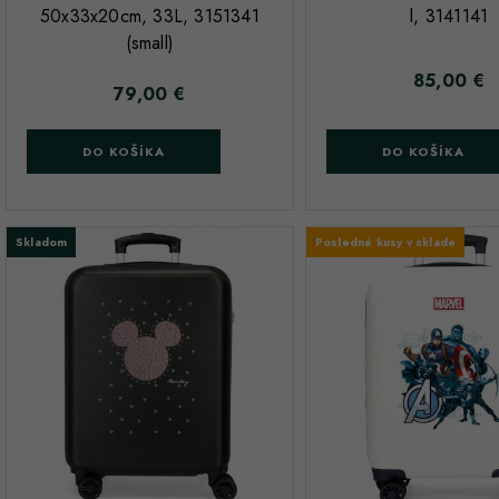
50x33x20cm, 33L, 3151341
l, 3141141
(small)
85,00 €
Cena
79,00 €
Cena
DO KOŠÍKA
DO KOŠÍKA
Skladom
Posledné kusy v sklade