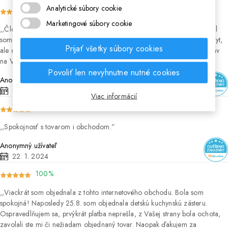
Analytické súbory cookie
100%
Marketingové súbory cookie
Človek by neveril, aké náročné je zohnať pol kila plastelíny. Vážne, bál
som sa, lebo jediní ste mali tento sortiment, asi po ňom nie je extra dopyt,
Prijať všetky súbory cookies
ale dostal som to, čo som chcel a moju dôveru máte. Určtie sa bez obáv
na Vás v budúcnosti rád obrátim.
Povoliť len nevyhnutne nutné cookies
Anonymný užívateľ
6. 2. 2024
Viac informácií
100%
Spokojnosť s tovarom i obchodom.
Anonymný užívateľ
22. 1. 2024
100%
Viackrát som objednala z tohto internetového obchodu. Bola som
spokojná! Naposledy 25.8. som objednala detskú kuchynskú zásteru.
Ospravedlňujem sa, prvýkrát platba neprešla, z Vašej strany bola ochota,
zavolali ste mi či nežiadam objednaný tovar. Naopak ďakujem za