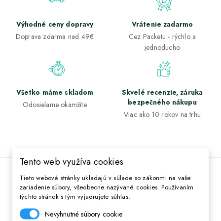
Výhodné ceny dopravy
Vrátenie zadarmo
Doprava zdarma nad 49€
Cez Packetu - rýchlo a
jednoducho
Všetko máme skladom
Skvelé recenzie, záruka
bezpečného nákupu
Odosielame okamžite
Viac ako 10 rokov na trhu
Tento web využíva cookies
Tieto webové stránky ukladajú v súlade so zákonmi na vaše
98 % zákazníkov nás odporúča
zariadenie súbory, všeobecne nazývané cookies. Používaním
týchto stránok s tým vyjadrujete súhlas.
Na základe 636 overených recenzií na Heureka.sk
Zobraziť recenzie
Nevyhnutné súbory cookie