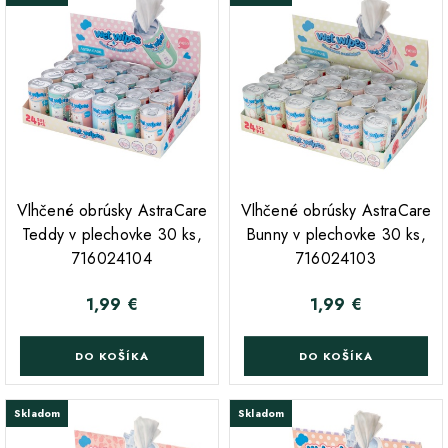
;
;
Vlhčené obrúsky AstraCare
Vlhčené obrúsky AstraCare
Teddy v plechovke 30 ks,
Bunny v plechovke 30 ks,
716024104
716024103
1,99 €
1,99 €
Cena
Cena
DO KOŠÍKA
DO KOŠÍKA
Skladom
Skladom