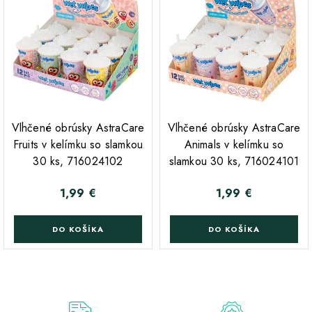
;
;
Vlhčené obrúsky AstraCare
Vlhčené obrúsky AstraCare
Fruits v kelímku so slamkou
Animals v kelímku so
30 ks, 716024102
slamkou 30 ks, 716024101
1,99 €
1,99 €
Cena
Cena
DO KOŠÍKA
DO KOŠÍKA