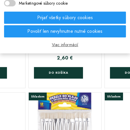
Marketingové súbory cookie
Prijať všetky súbory cookies
;
;
ec Astra –
Okrúhly profesionálny nylonový
Plochý pr
Povoliť len nevyhnutne nutné cookies
 č. 8,
štetec Astra Art&Hobby –
štetec
4
veľkosť 14, 315120009
veľko
Viac informácií
2,60 €
Cena
DO KOŠÍKA
DO
Skladom
Skladom