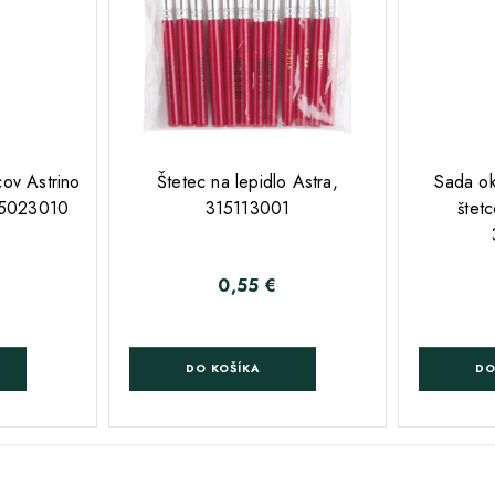
;
cov Astrino
Štetec na lepidlo Astra,
Sada ok
325023010
315113001
štet
0,55 €
Cena
DO KOŠÍKA
DO