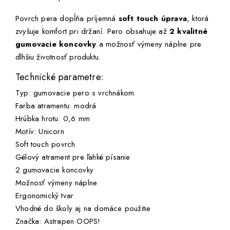
Povrch pera dopĺňa príjemná
soft touch úprava
, ktorá
zvyšuje komfort pri držaní. Pero obsahuje až
2 kvalitné
gumovacie koncovky
a možnosť výmeny náplne pre
dlhšiu životnosť produktu.
Technické parametre:
Typ: gumovacie pero s vrchnákom
Farba atramentu: modrá
Hrúbka hrotu: 0,6 mm
Motív: Unicorn
Soft touch povrch
Gélový atrament pre ľahké písanie
2 gumovacie koncovky
Možnosť výmeny náplne
Ergonomický tvar
Vhodné do školy aj na domáce použitie
Značka: Astrapen OOPS!