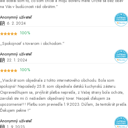
ale dostal som to, čo som chcel a moju dôveru máte. Určtie sa bez obáv
na Vás v budúcnosti rád obrátim.
Anonymný užívateľ
6. 2. 2024
100%
Spokojnosť s tovarom i obchodom.
Anonymný užívateľ
22. 1. 2024
100%
Viackrát som objednala z tohto internetového obchodu. Bola som
spokojná! Naposledy 25.8. som objednala detskú kuchynskú zásteru.
Ospravedlňujem sa, prvýkrát platba neprešla, z Vašej strany bola ochota,
zavolali ste mi či nežiadam objednaný tovar. Naopak ďakujem za
upozornenie!!! Platbu som previedla 1.9.2023. Dúfam, že tentokrát prešla.
Ďakujem pekne !
Anonymný užívateľ
1. 9. 2023