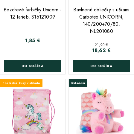
Bezdrevé farbičky Unicorn -
Bavlnené obliečky s uškami
12 farieb, 316121009
Carbotex UNICORN,
140/200+70/80,
NL201080
1,85 €
Cena
Základná cena
21,90 €
18,62 €
Cena
DO KOŠÍKA
DO KOŠÍKA
Posledné kusy v sklade
Skladom