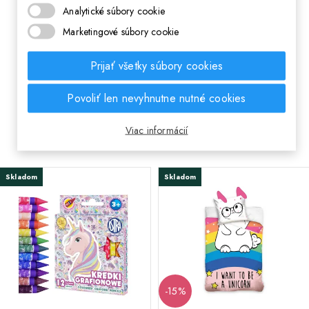
Analytické súbory cookie
Značka
AstraPEN
Marketingové súbory cookie
Prijať všetky súbory cookies
EAN
5901137185057
Povoliť len nevyhnutne nutné cookies
MOHLO BY VÁS ZAUJAŤ AJ
Viac informácií
Skladom
Skladom
-15%