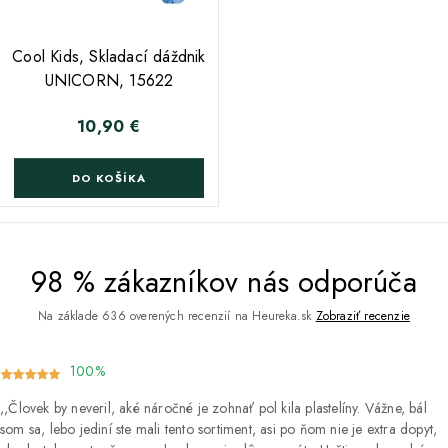
;
Cool Kids, Skladací dáždnik
UNICORN, 15622
10,90 €
Cena
DO KOŠÍKA
98 % zákazníkov nás odporúča
Na základe 636 overených recenzií na Heureka.sk
Zobraziť recenzie
100%
Človek by neveril, aké náročné je zohnať pol kila plastelíny. Vážne, bál
som sa, lebo jediní ste mali tento sortiment, asi po ňom nie je extra dopyt,