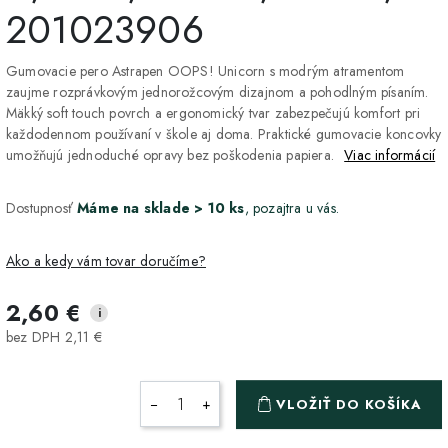
201023906
Gumovacie pero Astrapen OOPS! Unicorn s modrým atramentom
zaujme rozprávkovým jednorožcovým dizajnom a pohodlným písaním.
Mäkký soft touch povrch a ergonomický tvar zabezpečujú komfort pri
každodennom používaní v škole aj doma. Praktické gumovacie koncovky
umožňujú jednoduché opravy bez poškodenia papiera.
Viac informácií
Dostupnosť
Máme na sklade > 10 ks
, pozajtra u vás.
Ako a kedy vám tovar doručíme?
2,60 €
i
DPD Home - doručenie
Tovar bude doručený až k
3,90 €
bez DPH 2,11 €
na adresu
dverám a s možnosťou
online sledovania zásielky.
Rýchle a spoľahlivé
doručenie.
−
+
VLOŽIŤ DO KOŠÍKA