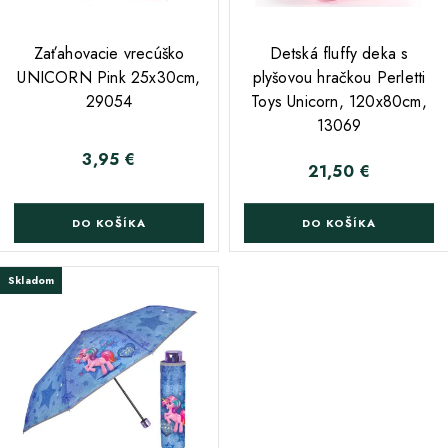
;
;
Zaťahovacie vrecúško
Detská fluffy deka s
UNICORN Pink 25x30cm,
plyšovou hračkou Perletti
29054
Toys Unicorn, 120x80cm,
13069
3,95 €
Cena
21,50 €
Cena
DO KOŠÍKA
DO KOŠÍKA
Skladom