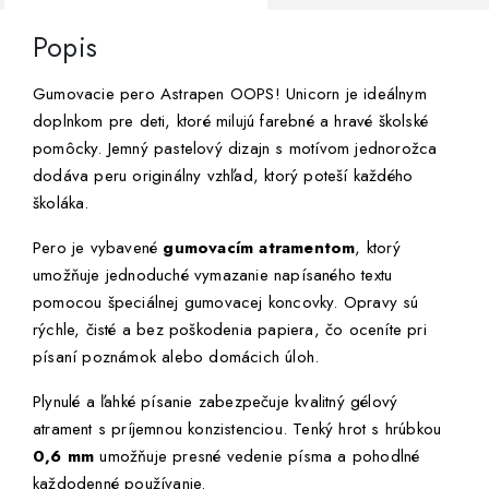
Popis
Gumovacie pero Astrapen OOPS! Unicorn je ideálnym
doplnkom pre deti, ktoré milujú farebné a hravé školské
pomôcky. Jemný pastelový dizajn s motívom jednorožca
dodáva peru originálny vzhľad, ktorý poteší každého
školáka.
Pero je vybavené
gumovacím atramentom
, ktorý
umožňuje jednoduché vymazanie napísaného textu
pomocou špeciálnej gumovacej koncovky. Opravy sú
rýchle, čisté a bez poškodenia papiera, čo oceníte pri
písaní poznámok alebo domácich úloh.
Plynulé a ľahké písanie zabezpečuje kvalitný gélový
atrament s príjemnou konzistenciou. Tenký hrot s hrúbkou
0,6 mm
umožňuje presné vedenie písma a pohodlné
každodenné používanie.