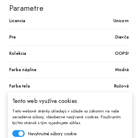
Parametre
Licencia
Unicorn
Pre
Dievča
Kolekcia
OOPS!
Farba náplne
Modrá
Farba tela
Ružová
Tento web využíva cookies
Typ hrotu
Gumovateľný
Tieto webové stránky ukladajú v súlade so zákonmi na vaše
zariadenie súbory, všeobecne nazývané cookies. Používaním
Počet ks v balení
1 ks
týchto stránok s tým vyjadrujete súhlas.
Nevyhnutné súbory cookie
Hrúbka stopy
0,6mm