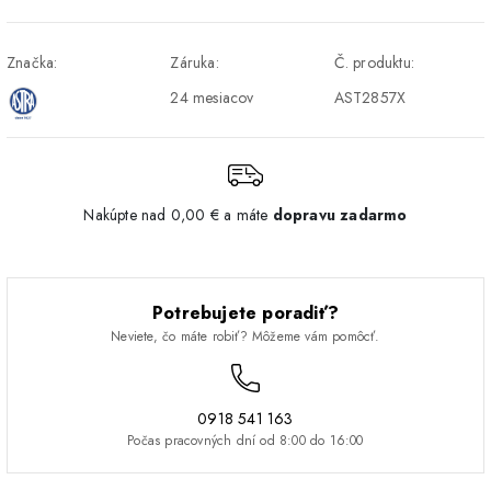
a Z-BOX
najbližšie odberné miesto
a vyzdvihne si zásielku v
čase, ktorý vám najviac
Značka:
Záruka:
Č. produktu:
vyhovuje.
24 mesiacov
AST2857X
Osobný odber v Prešove
Prevezmite si Vašu
ZDARMA
objednávku osobne u nás
na adrese Ľubochnianska
1, 08001 Prešov. V
Nakúpte nad 0,00 € a máte
dopravu zadarmo
pondelok až piatok od
8.00 do 15.30. Zdarma a
podľa Vašich potrieb.
Potrebujete poradiť?
DPD - Odberné miesto
Vyberte si pre vás
2,70 €
Neviete, čo máte robiť? Môžeme vám pomôcť.
Pickup
najbližšie odberné miesto
a vyzdvihne si zásielku v
čase, ktorý vám najviac
0918 541 163
vyhovuje.
Počas pracovných dní od 8:00 do 16:00