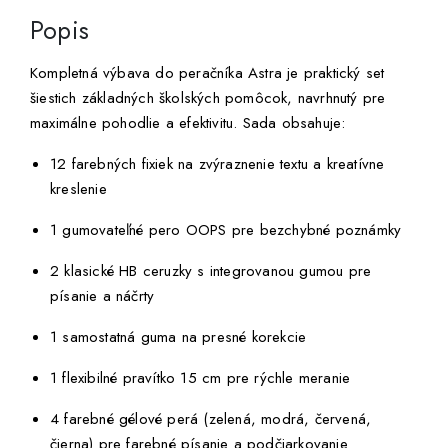
Popis
Kompletná výbava do peračníka Astra je praktický set
šiestich základných školských pomôcok, navrhnutý pre
maximálne pohodlie a efektivitu. Sada obsahuje:
12 farebných fixiek na zvýraznenie textu a kreatívne
kreslenie
1 gumovateľné pero OOPS pre bezchybné poznámky
2 klasické HB ceruzky s integrovanou gumou pre
písanie a náčrty
1 samostatná guma na presné korekcie
1 flexibilné pravítko 15 cm pre rýchle meranie
4 farebné gélové perá (zelená, modrá, červená,
čierna) pre farebné písanie a podčiarkovanie