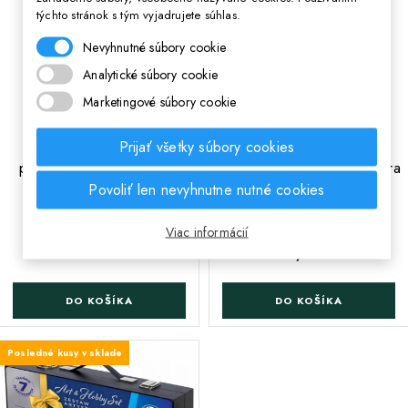
týchto stránok s tým vyjadrujete súhlas.
Nevyhnutné súbory cookie
Analytické súbory cookie
Marketingové súbory cookie
;
Kompletná výbava do
Kompletná výbava do
Prijať všetky súbory cookies
peračníka Astra + lepidlo
peračníka pre dievčatá Astra
Povoliť len nevyhnutne nutné cookies
ZDARMA, 602121002
+ lepidlo ZDARMA,
602121003
Viac informácií
10,90 €
Cena
11,90 €
Cena
DO KOŠÍKA
DO KOŠÍKA
Posledné kusy v sklade