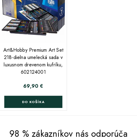
;
Art&Hobby Premium Art Set
218-dielna umelecká sada v
luxusnom drevenom kufríku,
602124001
69,90 €
Cena
DO KOŠÍKA
98 % zákazníkov nás odporúča