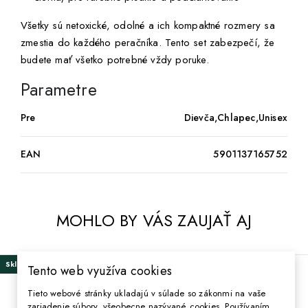
Všetky sú netoxické, odolné a ich kompaktné rozmery sa
zmestia do každého peračníka. Tento set zabezpečí, že
budete mať všetko potrebné vždy poruke.
Parametre
Pre
Dievča,Chlapec,Unisex
EAN
5901137165752
MOHLO BY VÁS ZAUJAŤ AJ
Skladom
Skladom
Tento web využíva cookies
Tieto webové stránky ukladajú v súlade so zákonmi na vaše
zariadenie súbory, všeobecne nazývané cookies. Používaním