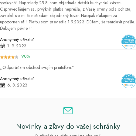
spokojná! Naposledy 25.8. som objednala detskú kuchynskú zásteru.
Ospravedlňujem sa, prvýkrát platba neprešla, z Vašej strany bola ochota,
zavolali ste mi či nežiadam objednaný tovar. Naopak ďakujem za
upozornenie!!! Platbu som previedla 1.9.2023. Dúfam, že tentokrát prešla.
Ďakujem pekne !
Anonymný užívateľ
1. 9. 2023
90%
Odporúčam obchod svojím priateľom.
Anonymný užívateľ
6. 8. 2023
Novinky a zľavy do vašej schránky
O zľavách sa vždy dozviete ako prví.