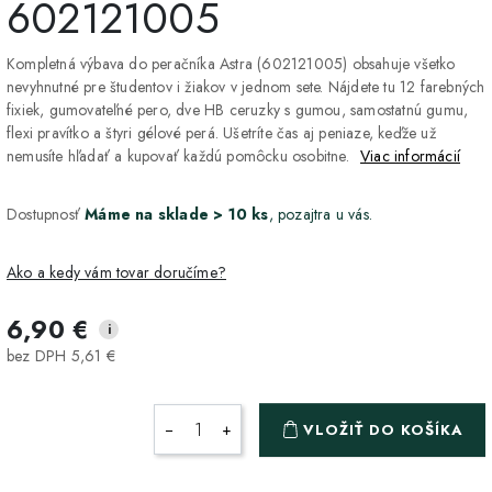
602121005
Kompletná výbava do peračníka Astra (602121005) obsahuje všetko
nevyhnutné pre študentov i žiakov v jednom sete. Nájdete tu 12 farebných
fixiek, gumovateľné pero, dve HB ceruzky s gumou, samostatnú gumu,
flexi pravítko a štyri gélové perá. Ušetríte čas aj peniaze, keďže už
nemusíte hľadať a kupovať každú pomôcku osobitne.
Viac informácií
Dostupnosť
Máme na sklade > 10 ks
, pozajtra u vás.
Ako a kedy vám tovar doručíme?
6,90 €
i
DPD Home - doručenie
Tovar bude doručený až k
3,90 €
bez DPH 5,61 €
na adresu
dverám a s možnosťou
online sledovania zásielky.
Rýchle a spoľahlivé
doručenie.
−
+
VLOŽIŤ DO KOŠÍKA
Packeta - Výdajné miesto
Vyberte si pre vás
2,70 €