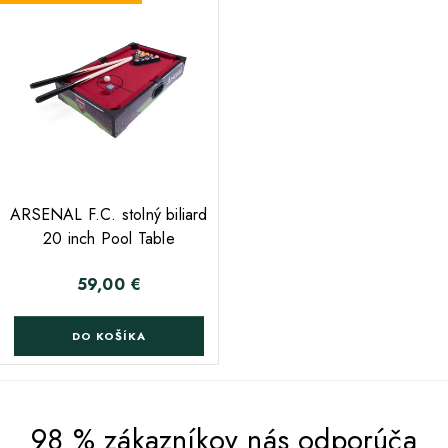
;
ARSENAL F.C. stolný biliard
20 inch Pool Table
59,00 €
Cena
DO KOŠÍKA
98 % zákazníkov nás odporúča