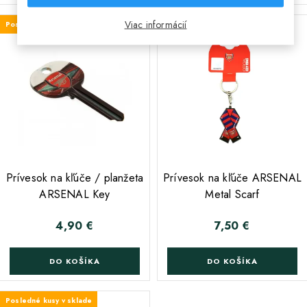
Viac informácií
Posledné kusy v sklade
Posledné kusy v sklade
;
Prívesok na kľúče / planžeta
Prívesok na kľúče ARSENAL
ARSENAL Key
Metal Scarf
4,90 €
7,50 €
Cena
Cena
DO KOŠÍKA
DO KOŠÍKA
Posledné kusy v sklade