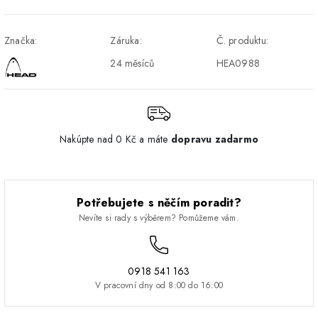
Osobný odber v Prešove
Osobní odběr v prodejně
ZDARMA
DPD - Odberné miesto
1-2 pracovné dni
ZDARMA
Značka:
Záruka:
Č. produktu:
Pickup
24 měsíců
HEA0988
Nakúpte nad 0 Kč a máte
dopravu zadarmo
Potřebujete s něčím poradit?
Nevíte si rady s výběrem? Pomůžeme vám.
0918 541 163
V pracovní dny od 8:00 do 16:00