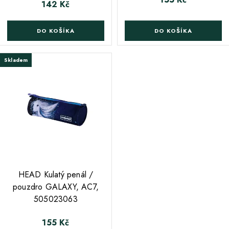
142 Kč
Cena
DO KOŠÍKA
DO KOŠÍKA
Skladem
;
HEAD Kulatý penál /
pouzdro GALAXY, AC7,
505023063
155 Kč
Cena