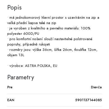
Popis
• má jednokomorový hlavní prostor s uzavíráním na zip a
velká přední kapsa také na zip
• je vyroben z kvalitního a pevného materiálu: 100%
polyester 600D/PU
• pro komfortní nošení slouží nastavitelné polstrované
popruhy, případně rukojeti
• rozměry jsou: výška 36cm, šířka 26cm, tloušťka 12cm,
objem 13L
• výrobce: ASTRA POLSKA, EU
Parametry
Pre
Dievča
EAN
5901137144085