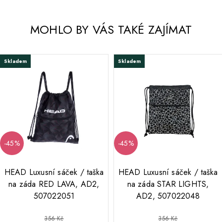
MOHLO BY VÁS TAKÉ ZAJÍMAT
Skladem
Skladem
-45%
-45%
;
HEAD Luxusní sáček / taška
HEAD Luxusní sáček / taška
na záda RED LAVA, AD2,
na záda STAR LIGHTS,
507022051
AD2, 507022048
Běžná cena
Běžná cena
356 Kč
356 Kč