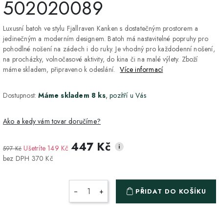
502020089
Luxusní batoh ve stylu Fjallraven Kanken s dostatečným prostorem a
jedinečným a moderním designem. Batoh má nastavitelné popruhy pro
pohodlné nošení na zádech i do ruky. Je vhodný pro každodenní nošení,
na procházky, volnočasové aktivity, do kina či na malé výlety. Zboží
máme skladem, připraveno k odeslání.
Více informací
Dostupnost:
Máme skladem 8 ks
, pozítří u Vás
Ako a kedy vám tovar doručíme?
447 Kč
i
Ušetríte 149 Kč
597 Kč
DPD Home - doručenie
2-3 dny
ZDARMA
bez DPH 370 Kč
na adresu
Packeta - Výdajné miesto
1-2 pracovné dni
ZDARMA
−
+
PŘIDAT DO KOŠÍKU
a Z-BOX