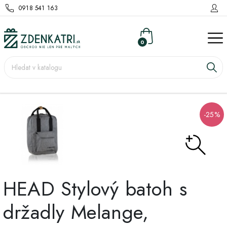
0918 541 163
0
-25%
HEAD Stylový batoh s
držadly Melange,