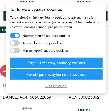
196 Kč
196 Kč
Cena
Cena
Tento web využívá cookies
DO KOŠÍKA
DO KOŠÍKA
Tyto webové stránky ukládají v souladu se zákony na vaše
zařízení soubory, obecně nazývané cookies. Odsouhlaste prosím
nastavení cookies souborů pro použití webu.
Skladem
Poslední kus skladem
Nezbytně nutné soubory cookies
Analytické soubory cookies
Marketingové soubory cookies
Přijmout všechny soubory cookies
-40%
Povolit jen nezbytně nutné cookies
;
;
HEAD Dvoukomorový penál
HEAD Kulatý penál /
Více informací
/ pouzdro SWALLOWS
pouzdro SILVER DREAM,
DANCE, AC4, 505022059
AC7, 505023062
Běžná cena
237 Kč
155 Kč
Cena