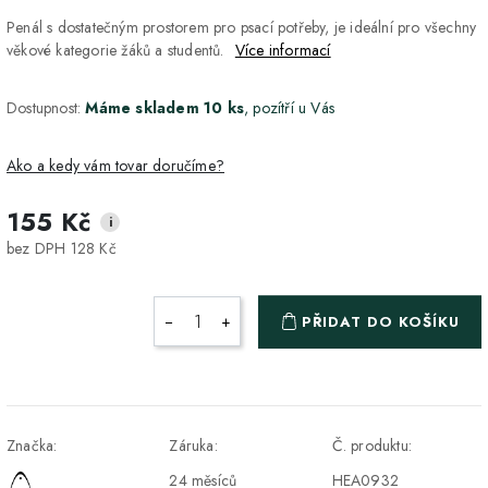
Penál s dostatečným prostorem pro psací potřeby, je ideální pro všechny
věkové kategorie žáků a studentů.
Více informací
Dostupnost:
Máme skladem 10 ks
, pozítří u Vás
Ako a kedy vám tovar doručíme?
155 Kč
i
DPD Home - doručenie
2-3 dny
ZDARMA
bez DPH 128 Kč
na adresu
Packeta - Výdajné miesto
1-2 pracovné dni
ZDARMA
−
+
PŘIDAT DO KOŠÍKU
a Z-BOX
Osobný odber v Prešove
Osobní odběr v prodejně
ZDARMA
DPD - Odberné miesto
1-2 pracovné dni
ZDARMA
Značka:
Záruka:
Č. produktu:
Pickup
24 měsíců
HEA0932