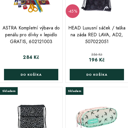
-45%
;
ASTRA Kompletní výbava do
HEAD Luxusní sáček / taška
penálu pro dívky + lepidlo
na záda RED LAVA, AD2,
GRATIS, 602121003
507022051
Běžná cena
356 Kč
284 Kč
Cena
196 Kč
Cena
DO KOŠÍKA
DO KOŠÍKA
Skladem
Skladem