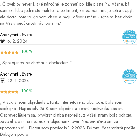
Človek by neveril, aké náročné je zohnať pol kila plastelíny. Vážne, bál
som sa, lebo jediní ste mali tento sortiment, asi po ňom nie je extra dopyt,
ale dostal som to, čo som chcel a moju dôveru máte. Určtie sa bez obáv
na Vás v budúcnosti rád obrátim.
Anonymní uživatel
6. 2. 2024
100%
Spokojenost se zbožím a obchodem.
Anonymní uživatel
22. 1. 2024
100%
Viackrát som objednala z tohto internetového obchodu. Bola som
spokojná! Naposledy 25.8. som objednala detskú kuchynskú zásteru.
Ospravedlňujem sa, prvýkrát platba neprešla, z Vašej strany bola ochota,
zavolali ste mi či nežiadam objednaný tovar. Naopak ďakujem za
upozornenie!!! Platbu som previedla 1.9.2023. Dúfam, že tentokrát prešla.
Ďakujem pekne !