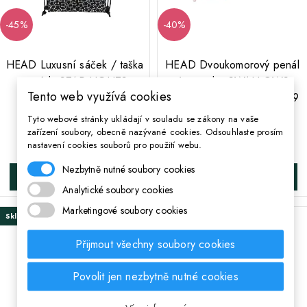
-45%
-40%
;
;
HEAD Luxusní sáček / taška
HEAD Dvoukomorový penál
na záda STAR LIGHTS,
/ pouzdro SWALLOWS
Tento web využívá cookies
AD2, 507022048
DANCE, AC4, 505022059
Tyto webové stránky ukládají v souladu se zákony na vaše
Běžná cena
Běžná cena
356 Kč
237 Kč
zařízení soubory, obecně nazývané cookies. Odsouhlaste prosím
196 Kč
142 Kč
Cena
Cena
nastavení cookies souborů pro použití webu.
Nezbytně nutné soubory cookies
DO KOŠÍKA
DO KOŠÍKA
Analytické soubory cookies
Marketingové soubory cookies
Skladem
Poslední kus skladem
Přijmout všechny soubory cookies
Povolit jen nezbytně nutné cookies