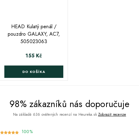
;
HEAD Kulatý penál /
pouzdro GALAXY, AC7,
505023063
155 Kč
Cena
DO KOŠÍKA
98% zákazníků nás doporučuje
Na základě 636 ověřených recenzí na Heureka.sk
Zobrazit recenze
100%