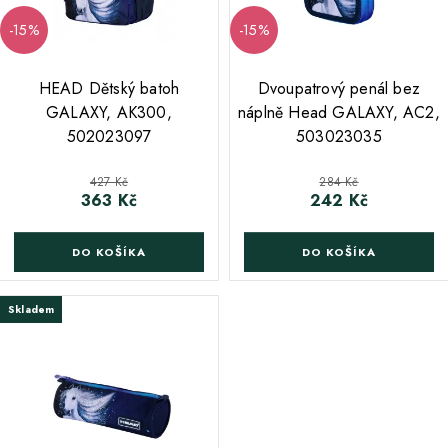
-15%
-15%
;
;
HEAD Dětský batoh
Dvoupatrový penál bez
GALAXY, AK300,
náplně Head GALAXY, AC2,
502023097
503023035
Běžná cena
Běžná cena
427 Kč
284 Kč
363 Kč
242 Kč
Cena
Cena
DO KOŠÍKA
DO KOŠÍKA
Skladem