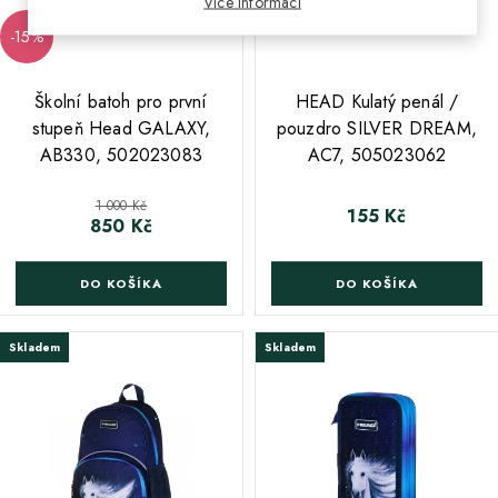
Více informací
-15%
;
;
Školní batoh pro první
HEAD Kulatý penál /
stupeň Head GALAXY,
pouzdro SILVER DREAM,
AB330, 502023083
AC7, 505023062
Běžná cena
1 000 Kč
155 Kč
Cena
850 Kč
Cena
DO KOŠÍKA
DO KOŠÍKA
Skladem
Skladem