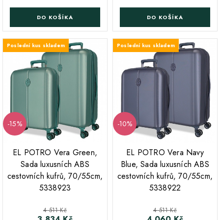
DO KOŠÍKA
DO KOŠÍKA
Poslední kus skladem
Poslední kus skladem
-15%
-10%
;
;
EL POTRO Vera Green,
EL POTRO Vera Navy
Sada luxusních ABS
Blue, Sada luxusních ABS
cestovních kufrů, 70/55cm,
cestovních kufrů, 70/55cm,
5338923
5338922
Běžná cena
Běžná cena
4 511 Kč
4 511 Kč
3 834 Kč
4 060 Kč
Cena
Cena