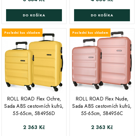
DO KOŠÍKA
DO KOŠÍKA
Poslední kus skladem
Poslední kus skladem
;
;
ROLL ROAD Flex Ochre,
ROLL ROAD Flex Nude,
Sada ABS cestovních kufrů,
Sada ABS cestovních kufrů,
55-65cm, 584956D
55-65cm, 584956C
2 363 Kč
2 363 Kč
Cena
Cena