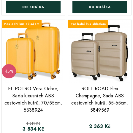
DO KOŠÍKA
DO KOŠÍKA
Poslední kus skladem
Poslední kus skladem
-15%
;
;
EL POTRO Vera Ochre,
ROLL ROAD Flex
Sada luxusních ABS
Champagne, Sada ABS
cestovních kufrů, 70/55cm,
cestovních kufrů, 55-65cm,
5338924
5849569
Běžná cena
4 511 Kč
2 363 Kč
Cena
3 834 Kč
Cena