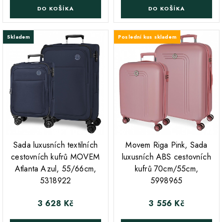
DO KOŠÍKA
DO KOŠÍKA
Skladem
Poslední kus skladem
;
;
Sada luxusních textilních
Movem Riga Pink, Sada
cestovních kufrů MOVEM
luxusních ABS cestovních
Atlanta Azul, 55/66cm,
kufrů 70cm/55cm,
5318922
5998965
3 628 Kč
3 556 Kč
Cena
Cena