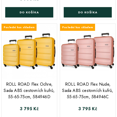
DO KOŠÍKA
DO KOŠÍKA
Poslední kus skladem
Poslední kus skladem
;
;
ROLL ROAD Flex Ochre,
ROLL ROAD Flex Nude,
Sada ABS cestovních kufrů,
Sada ABS cestovních kufrů,
55-65-75cm, 584946D
55-65-75cm, 584946C
3 795 Kč
3 795 Kč
Cena
Cena