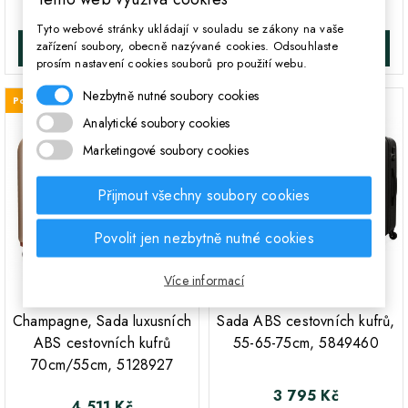
4 060 Kč
Cena
Tyto webové stránky ukládají v souladu se zákony na vaše
zařízení soubory, obecně nazývané cookies. Odsouhlaste
DO KOŠÍKA
DO KOŠÍKA
prosím nastavení cookies souborů pro použití webu.
Nezbytně nutné soubory cookies
Poslední kus skladem
Skladem
Analytické soubory cookies
Marketingové soubory cookies
Přijmout všechny soubory cookies
Povolit jen nezbytně nutné cookies
Více informací
;
;
EL POTRO Ocuri
ROLL ROAD Flex Black,
Champagne, Sada luxusních
Sada ABS cestovních kufrů,
ABS cestovních kufrů
55-65-75cm, 5849460
70cm/55cm, 5128927
3 795 Kč
Cena
4 511 Kč
Cena