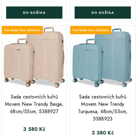
DO KOŠÍKA
DO KOŠÍKA
Poslední kus skladem
Poslední kus skladem
;
;
Sada cestovních kufrů
Sada cestovních kufrů
Movem New Trendy Beige,
Movem New Trendy
68cm/55cm, 5388927
Turquesa, 68cm/55cm,
5388923
3 580 Kč
Cena
3 580 Kč
Cena