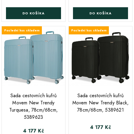
DO KOŠÍKA
DO KOŠÍKA
Poslední kus skladem
Poslední kus skladem
;
;
Sada cestovních kufrů
Sada cestovních kufrů
Movem New Trendy
Movem New Trendy Black,
Turquesa, 78cm/68cm,
78cm/68cm, 5389621
5389623
4 177 Kč
Cena
4 177 Kč
Cena