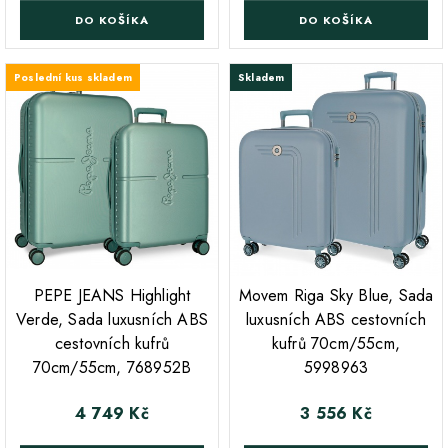
DO KOŠÍKA
DO KOŠÍKA
Poslední kus skladem
Skladem
;
;
PEPE JEANS Highlight
Movem Riga Sky Blue, Sada
Verde, Sada luxusních ABS
luxusních ABS cestovních
cestovních kufrů
kufrů 70cm/55cm,
70cm/55cm, 768952B
5998963
4 749 Kč
3 556 Kč
Cena
Cena