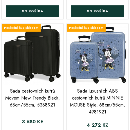
DO KOŠÍKA
DO KOŠÍKA
Poslední kus skladem
Poslední kus skladem
;
;
Sada cestovních kufrů
Sada luxusních ABS
Movem New Trendy Black,
cestovních kufrů MINNIE
68cm/55cm, 5388921
MOUSE Style, 68cm/55cm,
4981921
3 580 Kč
Cena
4 272 Kč
Cena