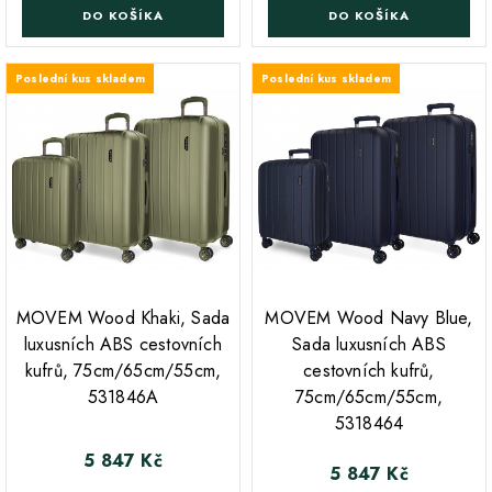
DO KOŠÍKA
DO KOŠÍKA
Poslední kus skladem
Poslední kus skladem
;
;
MOVEM Wood Khaki, Sada
MOVEM Wood Navy Blue,
luxusních ABS cestovních
Sada luxusních ABS
kufrů, 75cm/65cm/55cm,
cestovních kufrů,
531846A
75cm/65cm/55cm,
5318464
5 847 Kč
Cena
5 847 Kč
Cena