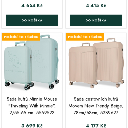
4 654 Kč
4 415 Kč
Cena
Cena
DO KOŠÍKA
DO KOŠÍKA
Poslední kus skladem
Poslední kus skladem
;
;
Sada kufrů Minnie Mouse
Sada cestovních kufrů
"Traveling With Minnie",
Movem New Trendy Beige,
2/55-65 cm, 5569523
78cm/68cm, 5389627
3 699 Kč
4 177 Kč
Cena
Cena