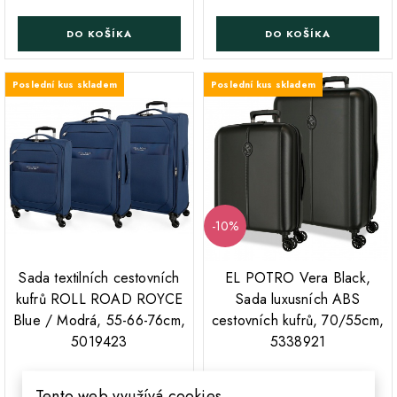
DO KOŠÍKA
DO KOŠÍKA
Poslední kus skladem
Poslední kus skladem
-10%
;
;
Sada textilních cestovních
EL POTRO Vera Black,
kufrů ROLL ROAD ROYCE
Sada luxusních ABS
Blue / Modrá, 55-66-76cm,
cestovních kufrů, 70/55cm,
5019423
5338921
Běžná cena
4 511 Kč
4 749 Kč
Cena
Tento web využívá cookies