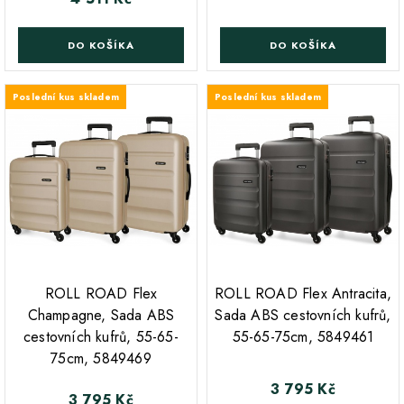
DO KOŠÍKA
DO KOŠÍKA
Poslední kus skladem
Poslední kus skladem
;
;
ROLL ROAD Flex
ROLL ROAD Flex Antracita,
Champagne, Sada ABS
Sada ABS cestovních kufrů,
cestovních kufrů, 55-65-
55-65-75cm, 5849461
75cm, 5849469
3 795 Kč
Cena
3 795 Kč
Cena