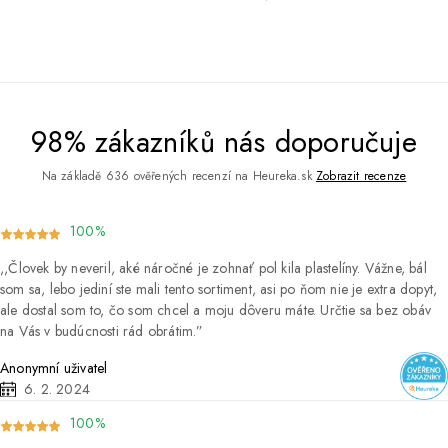
98% zákazníků nás doporučuje
Na základě 636 ověřených recenzí na Heureka.sk
Zobrazit recenze
100%
Človek by neveril, aké náročné je zohnať pol kila plastelíny. Vážne, bál
som sa, lebo jediní ste mali tento sortiment, asi po ňom nie je extra dopyt,
ale dostal som to, čo som chcel a moju dôveru máte. Určtie sa bez obáv
na Vás v budúcnosti rád obrátim.
Anonymní uživatel
6. 2. 2024
100%