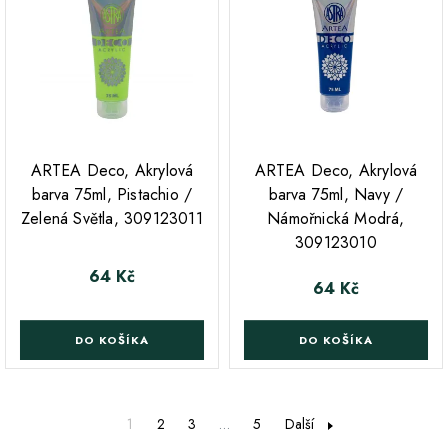
ARTEA Deco, Akrylová
ARTEA Deco, Akrylová
barva 75ml, Pistachio /
barva 75ml, Navy /
Zelená Světla, 309123011
Námořnická Modrá,
309123010
64 Kč
Cena
64 Kč
Cena
DO KOŠÍKA
DO KOŠÍKA
1
2
3
…
5
Další