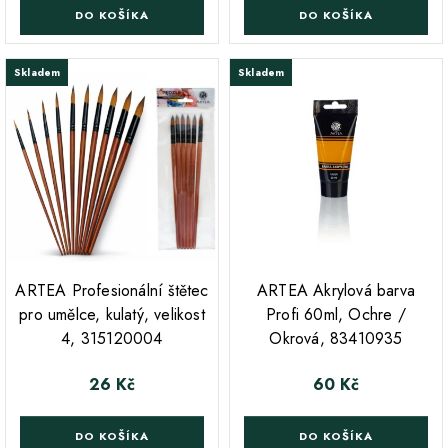
DO KOŠÍKA
DO KOŠÍKA
Skladem
Skladem
;
;
ARTEA Profesionální štětec
ARTEA Akrylová barva
pro umělce, kulatý, velikost
Profi 60ml, Ochre /
4, 315120004
Okrová, 83410935
26 Kč
60 Kč
Cena
Cena
DO KOŠÍKA
DO KOŠÍKA