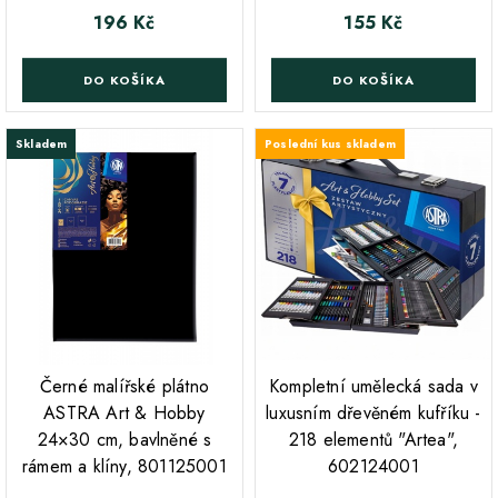
196 Kč
155 Kč
Cena
Cena
DO KOŠÍKA
DO KOŠÍKA
Skladem
Poslední kus skladem
;
Černé malířské plátno
Kompletní umělecká sada v
ASTRA Art & Hobby
luxusním dřevěném kufříku -
24×30 cm, bavlněné s
218 elementů "Artea",
rámem a klíny, 801125001
602124001