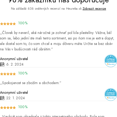
Na základě 636 ověřených recenzí na Heureka.sk
Zobrazit recenze
100%
Človek by neveril, aké náročné je zohnať pol kila plastelíny. Vážne, bál
som sa, lebo jediní ste mali tento sortiment, asi po ňom nie je extra dopyt,
ale dostal som to, čo som chcel a moju dôveru máte. Určtie sa bez obáv
na Vás v budúcnosti rád obrátim.
Anonymní uživatel
6. 2. 2024
100%
Spokojenost se zbožím a obchodem.
Anonymní uživatel
22. 1. 2024
100%
Viackrát som objednala z tohto internetového obchodu. Bola som