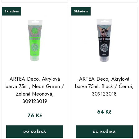
Skladem
Skladem
ARTEA Deco, Akrylová
ARTEA Deco, Akrylová
barva 75ml, Neon Green /
barva 75ml, Black / Černá,
Zelená Neonová,
309123018
309123019
64 Kč
Cena
76 Kč
Cena
DO KOŠÍKA
DO KOŠÍKA