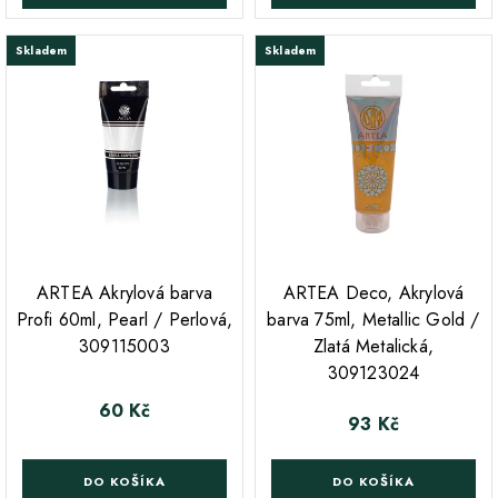
Skladem
Skladem
;
ARTEA Akrylová barva
ARTEA Deco, Akrylová
Profi 60ml, Pearl / Perlová,
barva 75ml, Metallic Gold /
309115003
Zlatá Metalická,
309123024
60 Kč
Cena
93 Kč
Cena
DO KOŠÍKA
DO KOŠÍKA