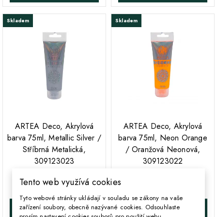
Skladem
Skladem
ARTEA Deco, Akrylová
ARTEA Deco, Akrylová
barva 75ml, Metallic Silver /
barva 75ml, Neon Orange
Stříbrná Metalická,
/ Oranžová Neonová,
309123023
309123022
Tento web využívá cookies
93 Kč
76 Kč
Cena
Cena
Tyto webové stránky ukládají v souladu se zákony na vaše
zařízení soubory, obecně nazývané cookies. Odsouhlaste
DO KOŠÍKA
DO KOŠÍKA
prosím nastavení cookies souborů pro použití webu.