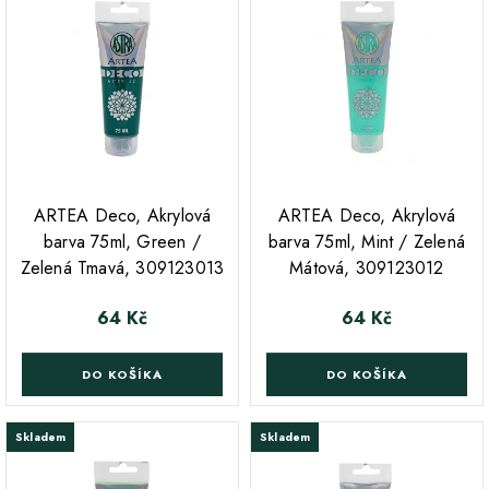
ARTEA Deco, Akrylová
ARTEA Deco, Akrylová
barva 75ml, Green /
barva 75ml, Mint / Zelená
Zelená Tmavá, 309123013
Mátová, 309123012
64 Kč
64 Kč
Cena
Cena
DO KOŠÍKA
DO KOŠÍKA
Skladem
Skladem