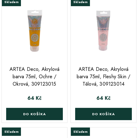
Skladem
Skladem
ARTEA Deco, Akrylová
ARTEA Deco, Akrylová
barva 75ml, Ochre /
barva 75ml, Fleshy Skin /
Okrová, 309123015
Tělová, 309123014
64 Kč
64 Kč
Cena
Cena
DO KOŠÍKA
DO KOŠÍKA
Skladem
Skladem