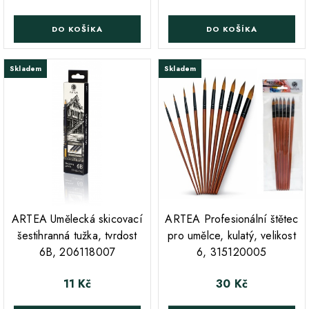
DO KOŠÍKA
DO KOŠÍKA
Skladem
Skladem
;
;
ARTEA Umělecká skicovací
ARTEA Profesionální štětec
šestihranná tužka, tvrdost
pro umělce, kulatý, velikost
6B, 206118007
6, 315120005
11 Kč
30 Kč
Cena
Cena