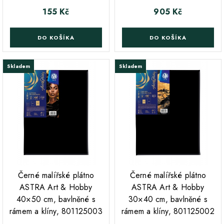
155 Kč
905 Kč
Cena
Cena
DO KOŠÍKA
DO KOŠÍKA
Skladem
Skladem
Černé malířské plátno
Černé malířské plátno
ASTRA Art & Hobby
ASTRA Art & Hobby
40×50 cm, bavlněné s
30×40 cm, bavlněné s
rámem a klíny, 801125003
rámem a klíny, 801125002