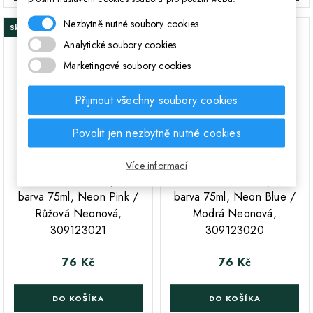
Nezbytně nutné soubory cookies
Skladem
Skladem
Analytické soubory cookies
Marketingové soubory cookies
Přijmout všechny soubory cookies
Povolit jen nezbytně nutné cookies
Více informací
ARTEA Deco, Akrylová
ARTEA Deco, Akrylová
barva 75ml, Neon Pink /
barva 75ml, Neon Blue /
Růžová Neonová,
Modrá Neonová,
309123021
309123020
76 Kč
76 Kč
Cena
Cena
DO KOŠÍKA
DO KOŠÍKA