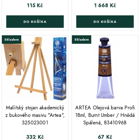
115 Kč
1 668 Kč
Cena
Cena
DO KOŠÍKA
DO KOŠÍKA
Skladem
Skladem
;
;
Malířský stojan akademický
ARTEA Olejová barva Profi
z bukového masivu "Artea",
18ml, Burnt Umber / Hnědá
325023001
Spálená, 83410968
332 Kč
67 Kč
Cena
Cena