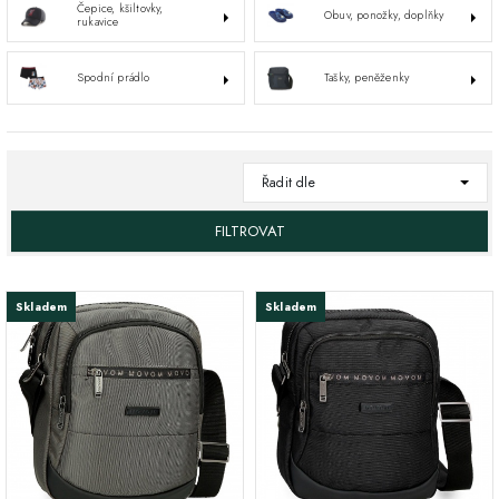
Čepice, kšiltovky,
Obuv, ponožky, doplňky
rukavice
Spodní prádlo
Tašky, peněženky
Řadit dle
FILTROVAT
Skladem
Skladem