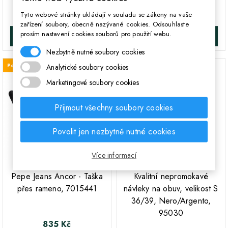
597 Kč
907 Kč
Cena
Cena
Tyto webové stránky ukládají v souladu se zákony na vaše
zařízení soubory, obecně nazývané cookies. Odsouhlaste
prosím nastavení cookies souborů pro použití webu.
DO KOŠÍKA
DO KOŠÍKA
Nezbytně nutné soubory cookies
Poslední kus skladem
Skladem
Analytické soubory cookies
Marketingové soubory cookies
Přijmout všechny soubory cookies
Povolit jen nezbytně nutné cookies
Více informací
;
;
Pepe Jeans Ancor - Taška
Kvalitní nepromokavé
přes rameno, 7015441
návleky na obuv, velikost S
36/39, Nero/Argento,
95030
835 Kč
Cena