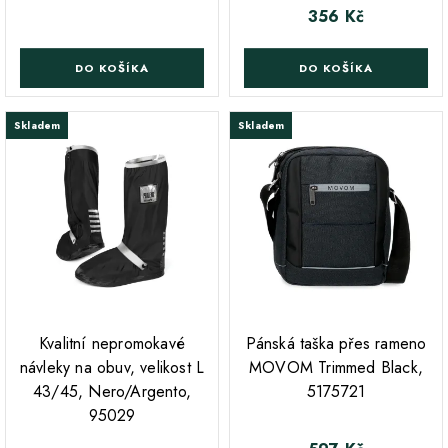
356 Kč
Cena
DO KOŠÍKA
DO KOŠÍKA
Skladem
Skladem
;
;
Kvalitní nepromokavé
Pánská taška přes rameno
návleky na obuv, velikost L
MOVOM Trimmed Black,
43/45, Nero/Argento,
5175721
95029