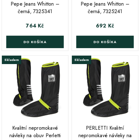
Pepe Jeans Whitton –
Pepe Jeans Whitton –
černá, 7325341
černá, 7325241
764 Kč
692 Kč
Cena
Cena
DO KOŠÍKA
DO KOŠÍKA
Skladem
Skladem
;
;
Kvalitní nepromokavé
PERLETTI Kvalitní
návleky na obuv Perletti
nepromokavé návleky na