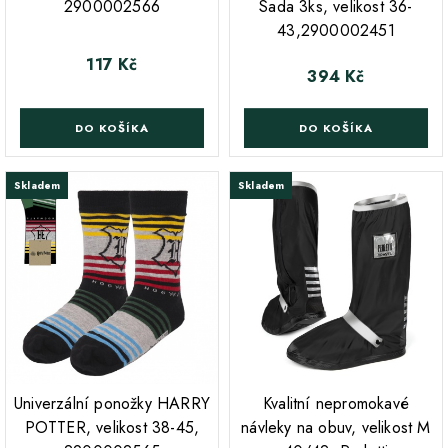
2900002566
Sada 3ks, velikost 36-
43,2900002451
117 Kč
Cena
394 Kč
Cena
DO KOŠÍKA
DO KOŠÍKA
Skladem
Skladem
;
;
Univerzální ponožky HARRY
Kvalitní nepromokavé
POTTER, velikost 38-45,
návleky na obuv, velikost M