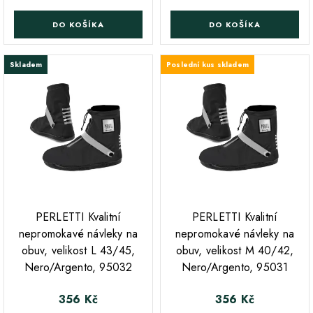
DO KOŠÍKA
DO KOŠÍKA
Skladem
Poslední kus skladem
;
;
PERLETTI Kvalitní
PERLETTI Kvalitní
nepromokavé návleky na
nepromokavé návleky na
obuv, velikost L 43/45,
obuv, velikost M 40/42,
Nero/Argento, 95032
Nero/Argento, 95031
356 Kč
356 Kč
Cena
Cena