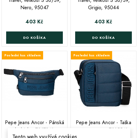
Travel, velikost S 36/39,
Travel, velikost S 36/39,
Nero, 95047
Grigio, 95044
403 Kč
403 Kč
Cena
Cena
DO KOŠÍKA
DO KOŠÍKA
Poslední kus skladem
Poslední kus skladem
;
;
Pepe Jeans Ancor - Pánská
Pepe Jeans Ancor - Taška
ledvinka, 7017341
přes rameno, 7015541
Tento web využívá cookies