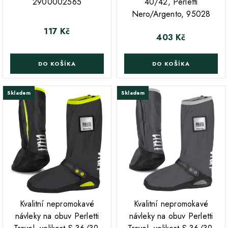
2900002565
40/42, Perletti
Nero/Argento, 95028
117 Kč
Cena
403 Kč
Cena
DO KOŠÍKA
DO KOŠÍKA
Skladem
Skladem
;
;
Kvalitní nepromokavé
Kvalitní nepromokavé
návleky na obuv Perletti
návleky na obuv Perletti