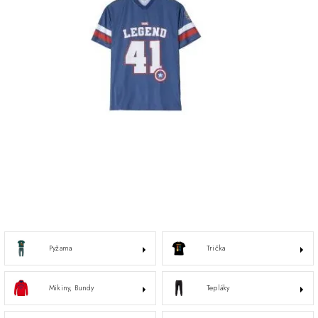
Pyžama
Trička
Mikiny, Bundy
Tepláky