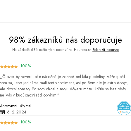
98% zákazníků nás doporučuje
Na základě 636 ověřených recenzí na Heureka.sk
Zobrazit recenze
100%
Človek by neveril, aké náročné je zohnať pol kila plastelíny. Vážne, bál
som sa, lebo jediní ste mali tento sortiment, asi po ňom nie je extra dopyt,
ale dostal som to, čo som chcel a moju dôveru máte. Určtie sa bez obáv
na Vás v budúcnosti rád obrátim.
Anonymní uživatel
6. 2. 2024
100%