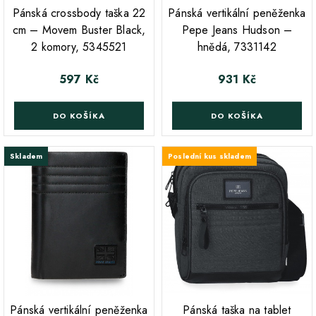
;
;
Pánská crossbody taška 22
Pánská vertikální peněženka
cm – Movem Buster Black,
Pepe Jeans Hudson –
2 komory, 5345521
hnědá, 7331142
597 Kč
931 Kč
Cena
Cena
DO KOŠÍKA
DO KOŠÍKA
Skladem
Poslední kus skladem
;
;
Pánská vertikální peněženka
Pánská taška na tablet