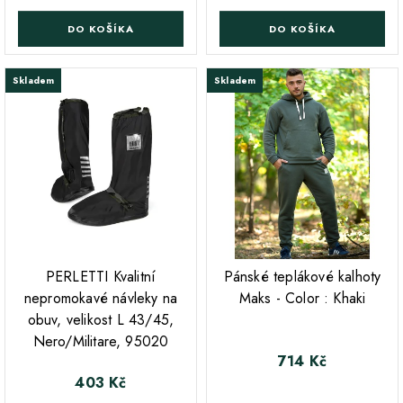
DO KOŠÍKA
DO KOŠÍKA
Skladem
Skladem
;
;
PERLETTI Kvalitní
Pánské teplákové kalhoty
nepromokavé návleky na
Maks - Color : Khaki
obuv, velikost L 43/45,
Nero/Militare, 95020
714 Kč
Cena
403 Kč
Cena