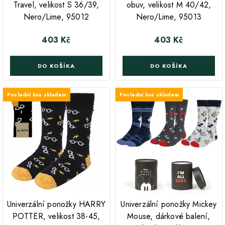
Travel, velikost S 36/39,
obuv, velikost M 40/42,
Nero/Lime, 95012
Nero/Lime, 95013
403 Kč
403 Kč
Cena
Cena
DO KOŠÍKA
DO KOŠÍKA
Poslední kus skladem
Poslední kus skladem
;
Univerzální ponožky HARRY
Univerzální ponožky Mickey
POTTER, velikost 38-45,
Mouse, dárkové balení,