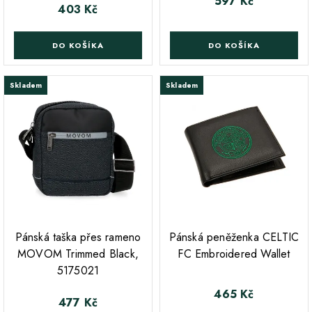
597 Kč
Cena
403 Kč
Cena
DO KOŠÍKA
DO KOŠÍKA
Skladem
Skladem
;
;
Pánská taška přes rameno
Pánská peněženka CELTIC
MOVOM Trimmed Black,
FC Embroidered Wallet
5175021
465 Kč
Cena
477 Kč
Cena