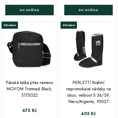
DO KOŠÍKA
DO KOŠÍKA
Skladem
Skladem
;
;
Pánská taška přes rameno
PERLETTI Kvalitní
MOVOM Trimmed Black,
nepromokavé návleky na
5175022
obuv, velikost S 36/39,
Nero/Argento, 95027
475 Kč
Cena
403 Kč
Cena