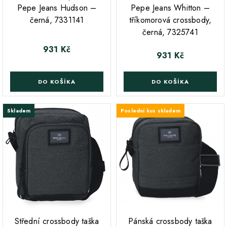
Pepe Jeans Hudson –
Pepe Jeans Whitton –
černá, 7331141
tříkomorová crossbody,
černá, 7325741
931 Kč
Cena
931 Kč
Cena
DO KOŠÍKA
DO KOŠÍKA
Skladem
Poslední kus skladem
;
;
Střední crossbody taška
Pánská crossbody taška