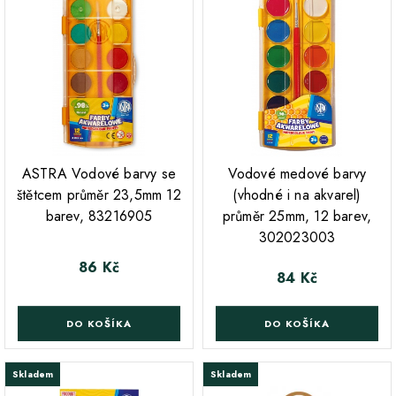
;
ASTRA Vodové barvy se
Vodové medové barvy
štětcem průměr 23,5mm 12
(vhodné i na akvarel)
barev, 83216905
průměr 25mm, 12 barev,
302023003
86 Kč
Cena
84 Kč
Cena
DO KOŠÍKA
DO KOŠÍKA
Skladem
Skladem