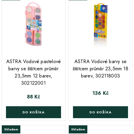
;
ASTRA Vodové pastelové
ASTRA Vodové barvy se
barvy se štětcem průměr
štětcem průměr 23,5mm 18
23,5mm 12 barev,
barev, 302118003
302122001
136 Kč
Cena
88 Kč
Cena
DO KOŠÍKA
DO KOŠÍKA
Skladem
Skladem