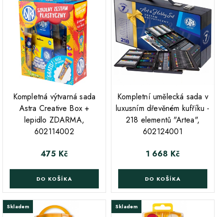
;
Kompletná výtvarná sada
Kompletní umělecká sada v
Astra Creative Box +
luxusním dřevěném kufříku -
lepidlo ZDARMA,
218 elementů "Artea",
602114002
602124001
475 Kč
1 668 Kč
Cena
Cena
DO KOŠÍKA
DO KOŠÍKA
Skladem
Skladem