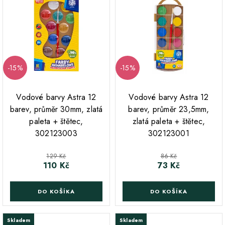
-15%
-15%
Vodové barvy Astra 12
Vodové barvy Astra 12
barev, průměr 30mm, zlatá
barev, průměr 23,5mm,
paleta + štětec,
zlatá paleta + štětec,
302123003
302123001
Běžná cena
Běžná cena
129 Kč
86 Kč
110 Kč
73 Kč
Cena
Cena
DO KOŠÍKA
DO KOŠÍKA
Skladem
Skladem