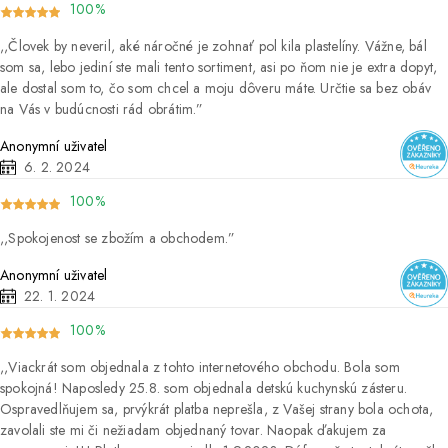
100%
Človek by neveril, aké náročné je zohnať pol kila plastelíny. Vážne, bál
som sa, lebo jediní ste mali tento sortiment, asi po ňom nie je extra dopyt,
ale dostal som to, čo som chcel a moju dôveru máte. Určtie sa bez obáv
na Vás v budúcnosti rád obrátim.
Anonymní uživatel
6. 2. 2024
100%
Spokojenost se zbožím a obchodem.
Anonymní uživatel
22. 1. 2024
100%
Viackrát som objednala z tohto internetového obchodu. Bola som
spokojná! Naposledy 25.8. som objednala detskú kuchynskú zásteru.
Ospravedlňujem sa, prvýkrát platba neprešla, z Vašej strany bola ochota,
zavolali ste mi či nežiadam objednaný tovar. Naopak ďakujem za