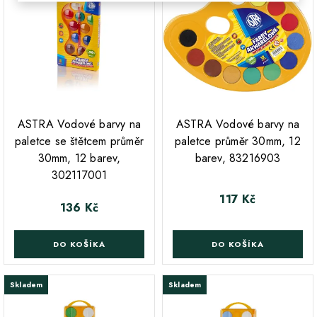
;
ASTRA Vodové barvy na
ASTRA Vodové barvy na
paletce se štětcem průměr
paletce průměr 30mm, 12
30mm, 12 barev,
barev, 83216903
302117001
117 Kč
Cena
136 Kč
Cena
DO KOŠÍKA
DO KOŠÍKA
Skladem
Skladem