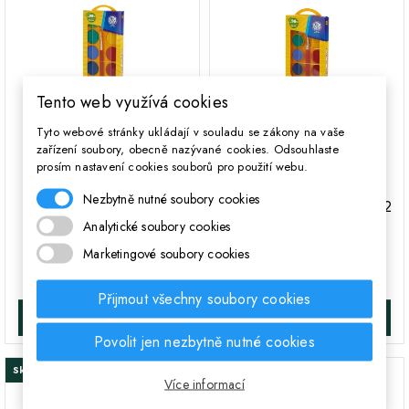
Tento web využívá cookies
Tyto webové stránky ukládají v souladu se zákony na vaše
zařízení soubory, obecně nazývané cookies. Odsouhlaste
prosím nastavení cookies souborů pro použití webu.
ASTRA Vodové barvy se
ASTRA Vodové barvy se
Nezbytně nutné soubory cookies
štětcem průměr 30mm 12
štětcem průměr 23,5mm 12
Analytické soubory cookies
barev, 302118002
barev, 302118001
Marketingové soubory cookies
136 Kč
95 Kč
Cena
Cena
Přijmout všechny soubory cookies
DO KOŠÍKA
DO KOŠÍKA
Povolit jen nezbytně nutné cookies
Skladem
Skladem
Více informací