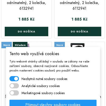
odnímatelný, 2 kolečka,
odnímatelný, 2 kolečka,
6132941
6112941
1 885 Kč
1 885 Kč
Cena
Cena
DO KOŠÍKA
DO KOŠÍKA
Nové
Skladem
Nové
Tento web využívá cookies
Poslední kus skladem
Tyto webové stránky ukládají v souladu se zákony na vaše
zařízení soubory, obecně nazývané cookies. Odsouhlaste
prosím nastavení cookies souborů pro použití webu.
Nezbytně nutné soubory cookies
Analytické soubory cookies
Marketingové soubory cookies
;
;
Školní batoh na kolečkách
Školní batoh na kolečkách
Kuromi Retropop -
Team Avengers -
Přijmout všechny soubory cookies