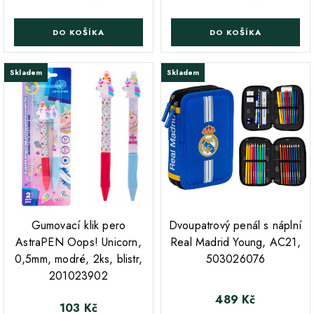
DO KOŠÍKA
DO KOŠÍKA
Skladem
Skladem
;
;
Gumovací klik pero
Dvoupatrový penál s náplní
AstraPEN Oops! Unicorn,
Real Madrid Young, AC21,
0,5mm, modré, 2ks, blistr,
503026076
201023902
489 Kč
Cena
103 Kč
Cena