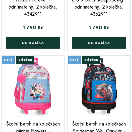
odnímatelný, 2 kolečka,
odnímatelný, 2 kolečka,
4342911
4362911
1 790 Kč
1 790 Kč
Cena
Cena
DO KOŠÍKA
DO KOŠÍKA
Nové
Skladem
Nové
Skladem
;
;
Školní batoh na kolečkách
Školní batoh na kolečkách
Minnie Flowers -
Spiderman Wall Crawler -