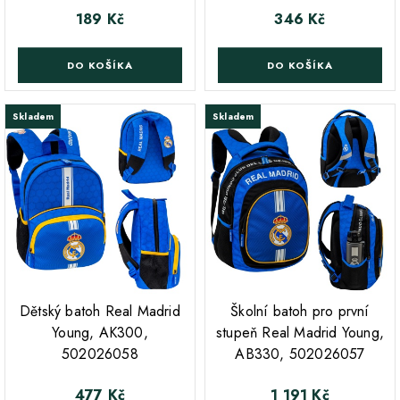
189 Kč
346 Kč
Cena
Cena
DO KOŠÍKA
DO KOŠÍKA
Skladem
Skladem
;
;
Dětský batoh Real Madrid
Školní batoh pro první
Young, AK300,
stupeň Real Madrid Young,
502026058
AB330, 502026057
477 Kč
1 191 Kč
Cena
Cena