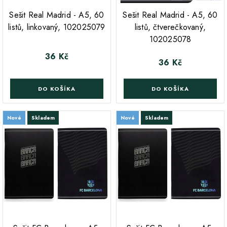
;
;
Sešit Real Madrid - A5, 60
Sešit Real Madrid - A5, 60
listů, linkovaný, 102025079
listů, čtverečkovaný,
102025078
36 Kč
Cena
36 Kč
Cena
DO KOŠÍKA
DO KOŠÍKA
Nové
Skladem
Nové
Skladem