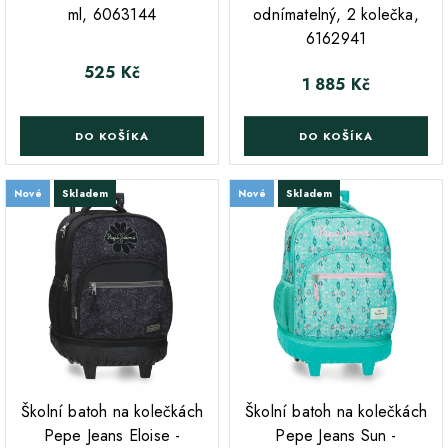
ml, 6063144
odnímatelný, 2 kolečka,
6162941
525 Kč
Cena
1 885 Kč
Cena
DO KOŠÍKA
DO KOŠÍKA
Nové
Skladem
Nové
Skladem
;
;
Školní batoh na kolečkách
Školní batoh na kolečkách
Pepe Jeans Eloise -
Pepe Jeans Sun -