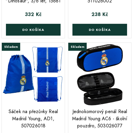
"Dinosaur", 3/6 let, 15681
511026002
332 Kč
238 Kč
Cena
Cena
DO KOŠÍKA
DO KOŠÍKA
Skladem
Skladem
;
;
Sáček na přezůvky Real
Jednokomorový penál Real
Madrid Young, AD1,
Madrid Young AC6 - školní
507026018
pouzdro, 503026077