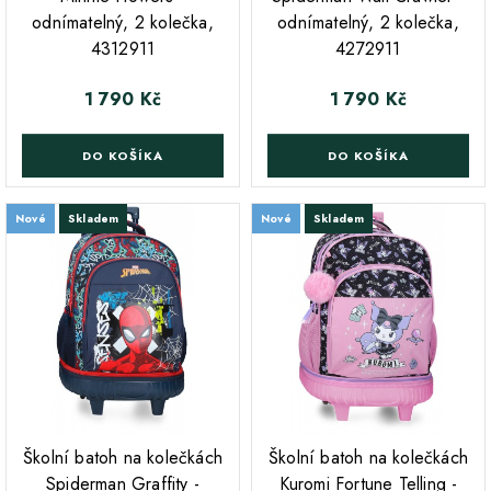
odnímatelný, 2 kolečka,
odnímatelný, 2 kolečka,
4312911
4272911
1 790 Kč
1 790 Kč
Cena
Cena
DO KOŠÍKA
DO KOŠÍKA
Nové
Skladem
Nové
Skladem
;
;
Školní batoh na kolečkách
Školní batoh na kolečkách
Spiderman Graffity -
Kuromi Fortune Telling -