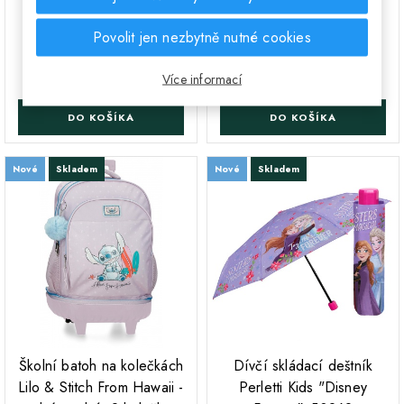
odnímatelný, 2 kolečka,
odnímatelný, 2 kolečka,
3462941
3332941
Povolit jen nezbytně nutné cookies
1 790 Kč
1 790 Kč
Cena
Cena
Více informací
DO KOŠÍKA
DO KOŠÍKA
Nové
Skladem
Nové
Skladem
;
;
Školní batoh na kolečkách
Dívčí skládací deštník
Lilo & Stitch From Hawaii -
Perletti Kids "Disney