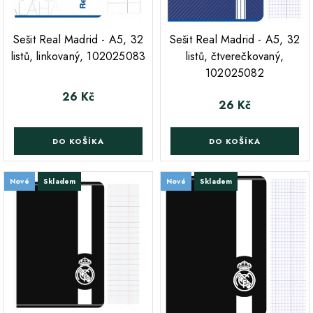
;
;
Sešit Real Madrid - A5, 32
Sešit Real Madrid - A5, 32
listů, linkovaný, 102025083
listů, čtverečkovaný,
102025082
26 Kč
Cena
26 Kč
Cena
DO KOŠÍKA
DO KOŠÍKA
Nové
Skladem
Nové
Skladem