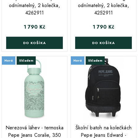
odnímatelný, 2 kolečka,
odnímatelný, 2 kolečka,
4262911
4252911
1 790 Kč
1 790 Kč
Cena
Cena
DO KOŠÍKA
DO KOŠÍKA
Nové
Skladem
Nové
Skladem
;
;
Nerezová láhev - termoska
Školní batoh na kolečkách
Pepe Jeans Coralie, 350
Pepe Jeans Edward -