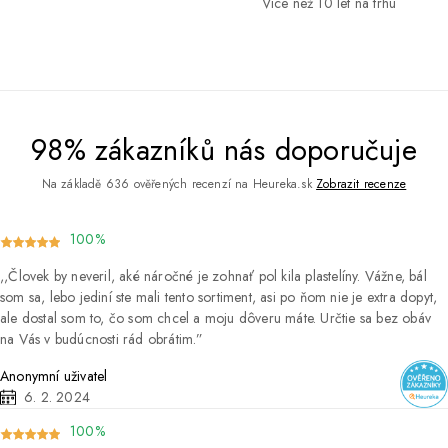
Více než 10 let na trhu
98% zákazníků nás doporučuje
Na základě 636 ověřených recenzí na Heureka.sk
Zobrazit recenze
100%
Človek by neveril, aké náročné je zohnať pol kila plastelíny. Vážne, bál
som sa, lebo jediní ste mali tento sortiment, asi po ňom nie je extra dopyt,
ale dostal som to, čo som chcel a moju dôveru máte. Určtie sa bez obáv
na Vás v budúcnosti rád obrátim.
Anonymní uživatel
6. 2. 2024
100%