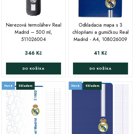
;
Nerezová termoláhev Real
Odkladacia mapa s 3
Madrid – 500 ml,
chlopňami a gumičkou Real
511026004
Madrid - A4, 108026009
346 Kč
41 Kč
Cena
Cena
DO KOŠÍKA
DO KOŠÍKA
Nové
Skladem
Nové
Skladem