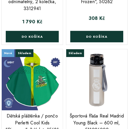
odnímatelný, 2 kolečka,
Frozen", 50262
3312941
308 Kč
Cena
1 790 Kč
Cena
DO KOŠÍKA
DO KOŠÍKA
Nové
Skladem
Skladem
;
Dětská pláštěnka / pončo
Športová fľaša Real Madrid
Perletti Cool Kids
Young Black – 600 ml,