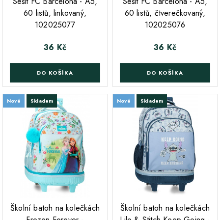
Sešit FC Barcelona - A5,
Sešit FC Barcelona - A5,
60 listů, linkovaný,
60 listů, čtverečkovaný,
102025077
102025076
36 Kč
36 Kč
Cena
Cena
DO KOŠÍKA
DO KOŠÍKA
Nové
Skladem
Nové
Skladem
;
;
Školní batoh na kolečkách
Školní batoh na kolečkách
Frozen Forever -
Lilo & Stitch Keep Going -