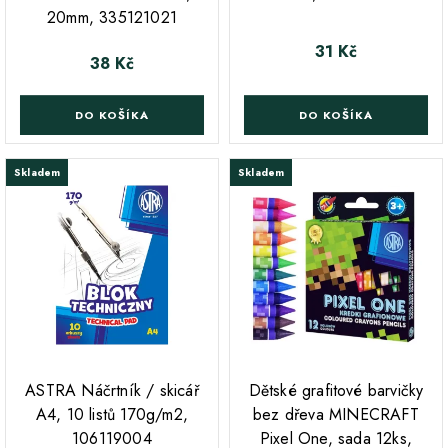
20mm, 335121021
31 Kč
Cena
38 Kč
Cena
DO KOŠÍKA
DO KOŠÍKA
Skladem
Skladem
;
;
ASTRA Náčrtník / skicář
Dětské grafitové barvičky
A4, 10 listů 170g/m2,
bez dřeva MINECRAFT
106119004
Pixel One, sada 12ks,