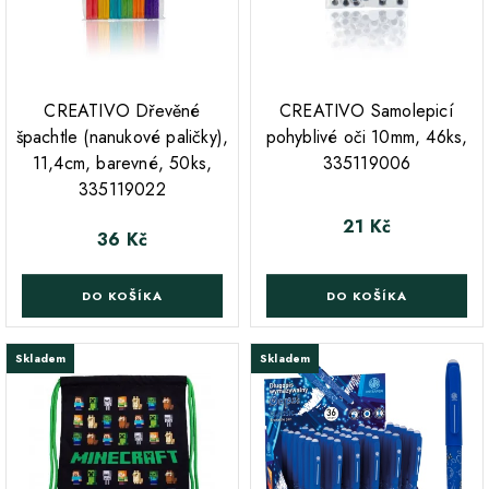
CREATIVO Dřevěné
CREATIVO Samolepicí
špachtle (nanukové paličky),
pohyblivé oči 10mm, 46ks,
11,4cm, barevné, 50ks,
335119006
335119022
21 Kč
Cena
36 Kč
Cena
DO KOŠÍKA
DO KOŠÍKA
Skladem
Skladem