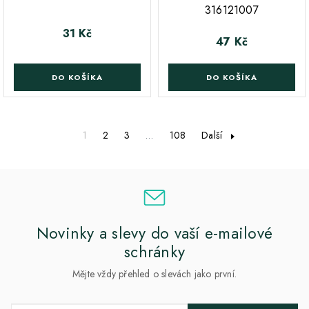
316121007
31 Kč
Cena
47 Kč
Cena
DO KOŠÍKA
DO KOŠÍKA
1
2
3
…
108
Další
Novinky a slevy do vaší e-mailové
schránky
Mějte vždy přehled o slevách jako první.