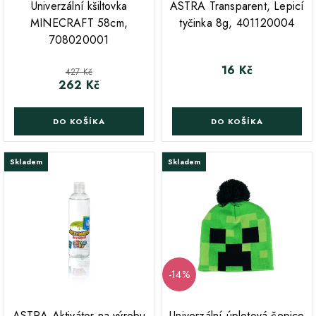
Univerzální kšiltovka
ASTRA Transparent, Lepicí
MINECRAFT 58cm,
tyčinka 8g, 401120004
708020001
16 Kč
Cena
Běžná cena
427 Kč
262 Kč
Cena
DO KOŠÍKA
DO KOŠÍKA
Skladem
Skladem
-14%
ASTRA Aktivátor na výrobu
Univerzální úpletová čepice