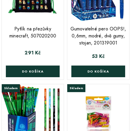
;
Pytlík na přezůvky
Gumovatelné pero OOPS!,
minecraft, 507020200
0,6mm, modré, dvě gumy,
stojan, 201319001
291 Kč
Cena
53 Kč
Cena
DO KOŠÍKA
DO KOŠÍKA
Skladem
Skladem