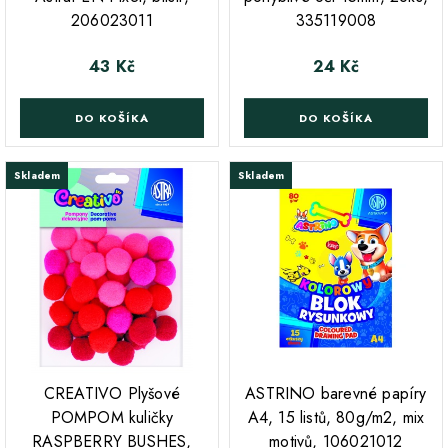
206023011
335119008
43 Kč
24 Kč
Cena
Cena
DO KOŠÍKA
DO KOŠÍKA
Skladem
Skladem
;
;
CREATIVO Plyšové
ASTRINO barevné papíry
POMPOM kuličky
A4, 15 listů, 80g/m2, mix
RASPBERRY BUSHES,
motivů, 106021012