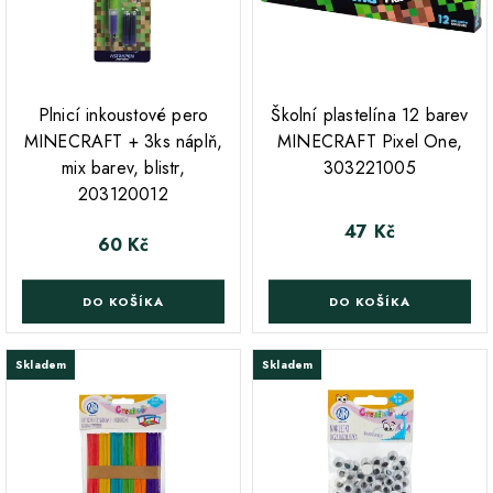
;
;
Plnicí inkoustové pero
Školní plastelína 12 barev
MINECRAFT + 3ks náplň,
MINECRAFT Pixel One,
mix barev, blistr,
303221005
203120012
47 Kč
Cena
60 Kč
Cena
DO KOŠÍKA
DO KOŠÍKA
Skladem
Skladem