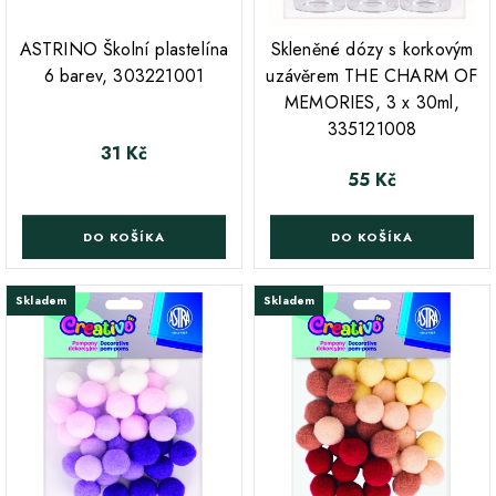
;
ASTRINO Školní plastelína
Skleněné dózy s korkovým
6 barev, 303221001
uzávěrem THE CHARM OF
MEMORIES, 3 x 30ml,
335121008
31 Kč
Cena
55 Kč
Cena
DO KOŠÍKA
DO KOŠÍKA
Skladem
Skladem