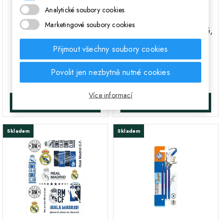
Analytické soubory cookies
;
;
CREATIVO Plyšové
Kuličkové pero 0,7mm
Marketingové soubory cookies
POMPOM kuličky BLUE
REAL MADRID CF, modré,
LAGOON, 20mm,
blistr, 201018002
Přijmout všechny soubory cookies
335121020
31 Kč
Cena
Povolit jen nezbytně nutné cookies
38 Kč
Cena
Více informací
DO KOŠÍKA
DO KOŠÍKA
Skladem
Skladem