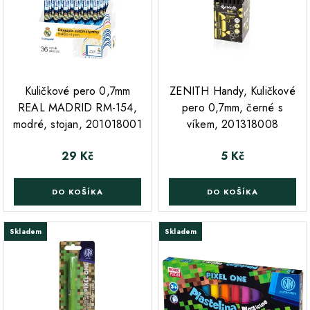
;
;
Kuličkové pero 0,7mm
ZENITH Handy, Kuličkové
REAL MADRID RM-154,
pero 0,7mm, černé s
modré, stojan, 201018001
víkem, 201318008
29 Kč
5 Kč
Cena
Cena
DO KOŠÍKA
DO KOŠÍKA
Skladem
Skladem