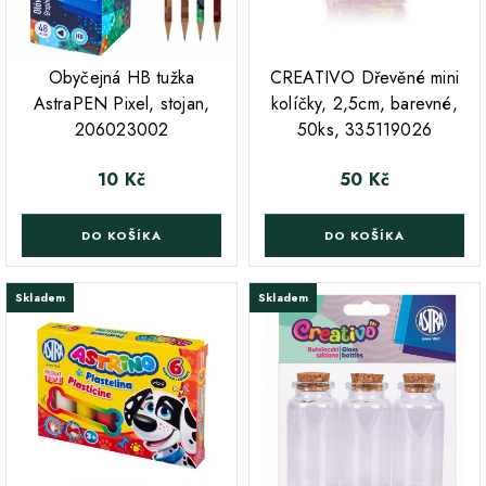
;
Obyčejná HB tužka
CREATIVO Dřevěné mini
AstraPEN Pixel, stojan,
kolíčky, 2,5cm, barevné,
206023002
50ks, 335119026
10 Kč
50 Kč
Cena
Cena
DO KOŠÍKA
DO KOŠÍKA
Skladem
Skladem