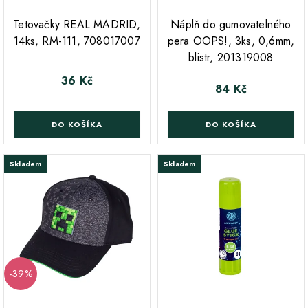
;
Tetovačky REAL MADRID,
Náplň do gumovatelného
14ks, RM-111, 708017007
pera OOPS!, 3ks, 0,6mm,
blistr, 201319008
36 Kč
Cena
84 Kč
Cena
DO KOŠÍKA
DO KOŠÍKA
Skladem
Skladem
-39%
;
;