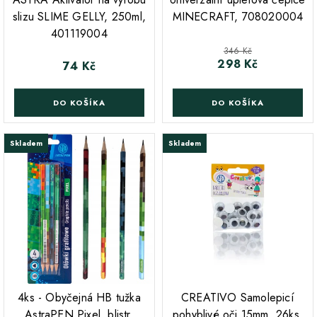
slizu SLIME GELLY, 250ml,
MINECRAFT, 708020004
401119004
Běžná cena
346 Kč
298 Kč
Cena
74 Kč
Cena
DO KOŠÍKA
DO KOŠÍKA
Skladem
Skladem
;
4ks - Obyčejná HB tužka
CREATIVO Samolepicí
AstraPEN Pixel, blistr,
pohyblivé oči 15mm, 26ks,