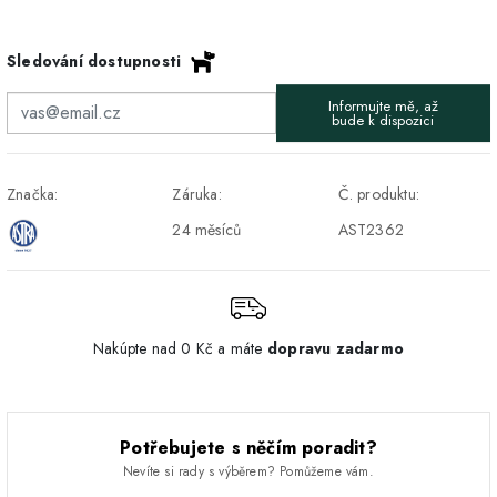
Osobný odber v Prešove
Osobní odběr v prodejně
ZDARMA
Sledování dostupnosti
DPD - Odberné miesto
1-2 pracovné dni
ZDARMA
Informujte mě, až
Pickup
bude k dispozici
Značka:
Záruka:
Č. produktu:
24 měsíců
AST2362
Nakúpte nad 0 Kč a máte
dopravu zadarmo
Potřebujete s něčím poradit?
Nevíte si rady s výběrem? Pomůžeme vám.