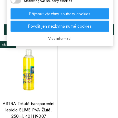
Marketingové soubory cookies
401119004
250ml, 401119006
Přijmout všechny soubory cookies
74 Kč
74 Kč
Cena
Cena
Povolit jen nezbytně nutné cookies
DO KOŠÍKA
DO KOŠÍKA
Více informací
Skladem
ASTRA Tekuté transparentní
lepidlo SLIME PVA Žluté,
250ml, 401119007