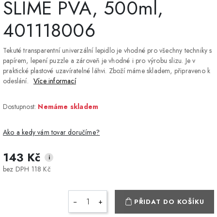
SLIME PVA, 500ml,
401118006
Tekuté transparentní univerzální lepidlo je vhodné pro všechny techniky s
papírem, lepení puzzle a zároveň je vhodné i pro výrobu slizu. Je v
praktické plastové uzavíratelné láhvi. Zboží máme skladem, připraveno k
odeslání.
Více informací
Dostupnost:
Nemáme skladem
Ako a kedy vám tovar doručíme?
143 Kč
i
DPD Home - doručenie
2-3 dny
ZDARMA
bez DPH 118 Kč
na adresu
Packeta - Výdajné miesto
1-2 pracovné dni
ZDARMA
−
+
PŘIDAT DO KOŠÍKU
a Z-BOX