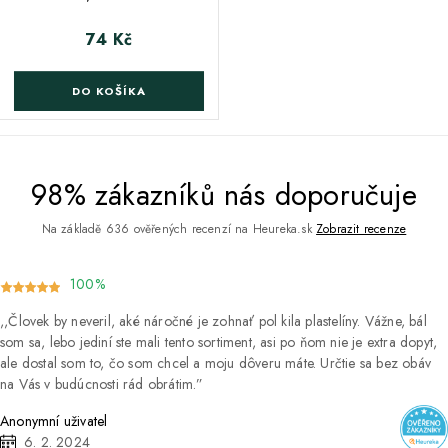
74 Kč
Cena
DO KOŠÍKA
98% zákazníků nás doporučuje
Na základě 636 ověřených recenzí na Heureka.sk
Zobrazit recenze
100%
Človek by neveril, aké náročné je zohnať pol kila plastelíny. Vážne, bál
som sa, lebo jediní ste mali tento sortiment, asi po ňom nie je extra dopyt,
ale dostal som to, čo som chcel a moju dôveru máte. Určtie sa bez obáv
na Vás v budúcnosti rád obrátim.
Anonymní uživatel
6. 2. 2024