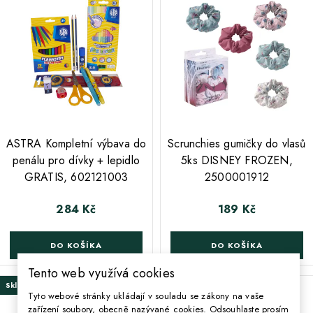
;
;
ASTRA Kompletní výbava do
Scrunchies gumičky do vlasů
penálu pro dívky + lepidlo
5ks DISNEY FROZEN,
GRATIS, 602121003
2500001912
284 Kč
189 Kč
Cena
Cena
DO KOŠÍKA
DO KOŠÍKA
Tento web využívá cookies
Skladem
Poslední kus skladem
Tyto webové stránky ukládají v souladu se zákony na vaše
zařízení soubory, obecně nazývané cookies. Odsouhlaste prosím