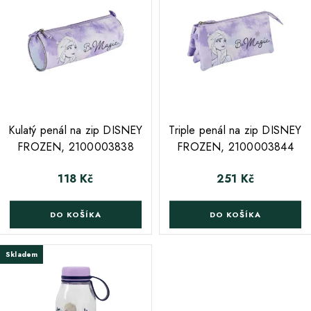
;
;
Kulatý penál na zip DISNEY
Triple penál na zip DISNEY
FROZEN, 2100003838
FROZEN, 2100003844
118 Kč
251 Kč
Cena
Cena
DO KOŠÍKA
DO KOŠÍKA
Skladem