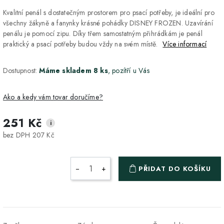
Kvalitní penál s dostatečným prostorem pro psací potřeby, je ideální pro
všechny žákyně a fanynky krásné pohádky DISNEY FROZEN. Uzavírání
penálu je pomocí zipu. Díky třem samostatným přihrádkám je penál
praktický a psací potřeby budou vždy na svém místě.
Více informací
Dostupnost:
Máme skladem 8 ks
, pozítří u Vás
Ako a kedy vám tovar doručíme?
251 Kč
i
DPD Home - doručenie
2-3 dny
ZDARMA
bez DPH 207 Kč
na adresu
Packeta - Výdajné miesto
1-2 pracovné dni
ZDARMA
−
+
PŘIDAT DO KOŠÍKU
a Z-BOX
Osobný odber v Prešove
Osobní odběr v prodejně
ZDARMA
DPD - Odberné miesto
1-2 pracovné dni
ZDARMA