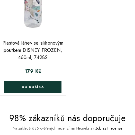
;
Plastová láhev se silikonovým
poutkem DISNEY FROZEN,
460ml, 74282
179 Kč
Cena
DO KOŠÍKA
98% zákazníků nás doporučuje
Na základě 636 ověřených recenzí na Heureka.sk
Zobrazit recenze