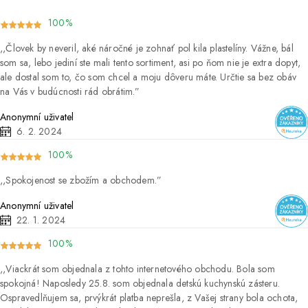
100%
Človek by neveril, aké náročné je zohnať pol kila plastelíny. Vážne, bál
som sa, lebo jediní ste mali tento sortiment, asi po ňom nie je extra dopyt,
ale dostal som to, čo som chcel a moju dôveru máte. Určtie sa bez obáv
na Vás v budúcnosti rád obrátim.
Anonymní uživatel
6. 2. 2024
100%
Spokojenost se zbožím a obchodem.
Anonymní uživatel
22. 1. 2024
100%
Viackrát som objednala z tohto internetového obchodu. Bola som
spokojná! Naposledy 25.8. som objednala detskú kuchynskú zásteru.
Ospravedlňujem sa, prvýkrát platba neprešla, z Vašej strany bola ochota,