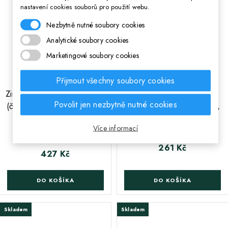
nastavení cookies souborů pro použití webu.
Nezbytně nutné soubory cookies
Analytické soubory cookies
Marketingové soubory cookies
Přijmout všechny soubory cookies
;
;
Zimní set v dárkovém balení
Plastová láhev s výsuvnou
Povolit jen nezbytně nutné cookies
(čepice, nákrčník, rukavice)
brčkom DISNEY FROZEN,
DISNEY FROZEN,
350ml, 74251
Více informací
2200007938
261 Kč
Cena
427 Kč
Cena
DO KOŠÍKA
DO KOŠÍKA
Skladem
Skladem