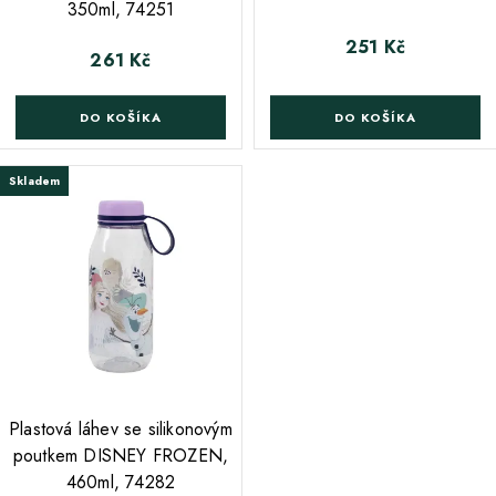
350ml, 74251
251 Kč
Cena
261 Kč
Cena
DO KOŠÍKA
DO KOŠÍKA
Skladem
;
Plastová láhev se silikonovým
poutkem DISNEY FROZEN,
460ml, 74282