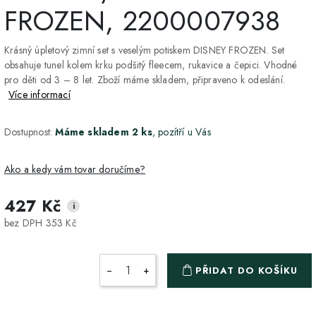
FROZEN, 2200007938
Krásný úpletový zimní set s veselým potiskem DISNEY FROZEN. Set
obsahuje tunel kolem krku podšitý fleecem, rukavice a čepici. Vhodné
pro děti od 3 – 8 let. Zboží máme skladem, připraveno k odeslání.
Více informací
Dostupnost:
Máme skladem 2 ks
, pozítří u Vás
Ako a kedy vám tovar doručíme?
427 Kč
i
DPD Home - doručenie
2-3 dny
ZDARMA
bez DPH 353 Kč
na adresu
Packeta - Výdajné miesto
1-2 pracovné dni
ZDARMA
−
+
PŘIDAT DO KOŠÍKU
a Z-BOX
Osobný odber v Prešove
Osobní odběr v prodejně
ZDARMA