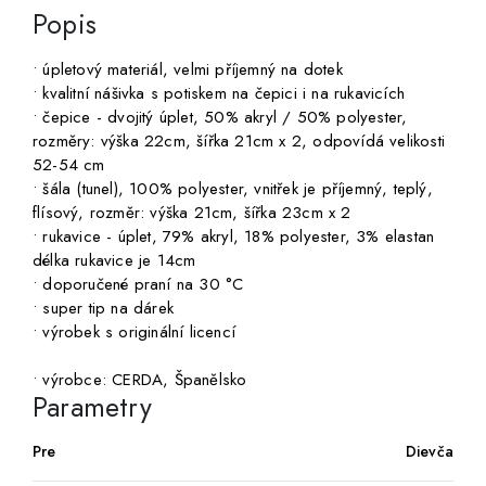
Popis
• úpletový materiál, velmi příjemný na dotek
• kvalitní nášivka s potiskem na čepici i na rukavicích
• čepice - dvojitý úplet, 50% akryl / 50% polyester,
rozměry: výška 22cm, šířka 21cm x 2, odpovídá velikosti
52-54 cm
• šála (tunel), 100% polyester, vnitřek je příjemný, teplý,
flísový, rozměr: výška 21cm, šířka 23cm x 2
• rukavice - úplet, 79% akryl, 18% polyester, 3% elastan
délka rukavice je 14cm
• doporučené praní na 30 °C
• super tip na dárek
• výrobek s originální licencí
• výrobce: CERDA, Španělsko
Parametry
Pre
Dievča