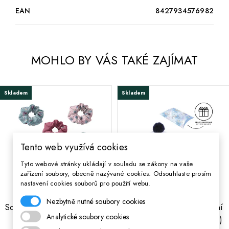
EAN
8427934576982
MOHLO BY VÁS TAKÉ ZAJÍMAT
Skladem
Skladem
Tento web využívá cookies
Tyto webové stránky ukládají v souladu se zákony na vaše
zařízení soubory, obecně nazývané cookies. Odsouhlaste prosím
nastavení cookies souborů pro použití webu.
Nezbytně nutné soubory cookies
;
;
Scrunchies gumičky do vlasů
Zimní set v dárkovém balení
Analytické soubory cookies
5ks DISNEY FROZEN,
(čepice, nákrčník, rukavice)