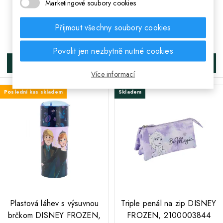
2500001912
DISNEY FROZEN,
Marketingové soubory cookies
2200007938
Přijmout všechny soubory cookies
189 Kč
Cena
427 Kč
Cena
Povolit jen nezbytně nutné cookies
DO KOŠÍKA
DO KOŠÍKA
Více informací
Poslední kus skladem
Skladem
;
;
Plastová láhev s výsuvnou
Triple penál na zip DISNEY
brčkom DISNEY FROZEN,
FROZEN, 2100003844