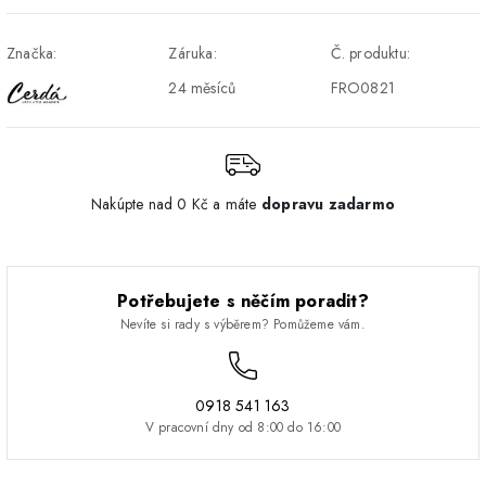
DPD - Odberné miesto
1-2 pracovné dni
ZDARMA
Značka:
Záruka:
Č. produktu:
Pickup
24 měsíců
FRO0821
Nakúpte nad 0 Kč a máte
dopravu zadarmo
Potřebujete s něčím poradit?
Nevíte si rady s výběrem? Pomůžeme vám.
0918 541 163
V pracovní dny od 8:00 do 16:00