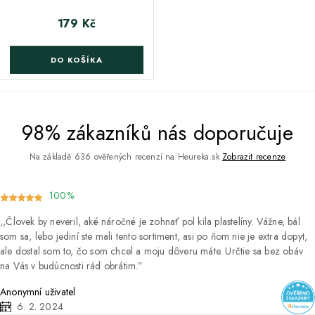
179 Kč
Cena
DO KOŠÍKA
98% zákazníků nás doporučuje
Na základě 636 ověřených recenzí na Heureka.sk
Zobrazit recenze
100%
Človek by neveril, aké náročné je zohnať pol kila plastelíny. Vážne, bál
som sa, lebo jediní ste mali tento sortiment, asi po ňom nie je extra dopyt,
ale dostal som to, čo som chcel a moju dôveru máte. Určtie sa bez obáv
na Vás v budúcnosti rád obrátim.
Anonymní uživatel
6. 2. 2024