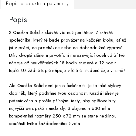
Popis produktu a parametry
Popis
S Quokka Solid získáváš víc než jen láhev. Získáváš
společníka, který tě bude provázet na každém kroku, ať už
jsi v práci, na procházce nebo na dobrodružné výpravě.
Díky dvojité stěně a prvotřídní nerezavějící oceli udrží tvé
nápoje až neuvěřitelných 18 hodin studené a 12 hodin
teplé. Už žádné teplé nápoje v létě či studené čaje v zimě!
Ale Quokka Solid není jen o funkčnosti. Je to také stylový
doplněk, který podtrhne tvou osobnost. Každá láhev je
patentována a prošla přísnými testy, aby splňovala ty
nejvyšší evropské standardy. S objemem 630 ml a
kompaktními rozměry 250 x 72 mm se stane nedílnou
součástí tvého každodenního života.