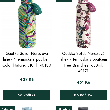
;
;
Quokka Solid, Nerezová
Quokka Solid, Nerezová
láhev / termoska s poutkem
láhev / termoska s poutkem
Color Nature, 510ml, 40180
Tree Branches, 630ml,
40171
427 Kč
Cena
451 Kč
Cena
DO KOŠÍKA
DO KOŠÍKA
Skladem
Skladem