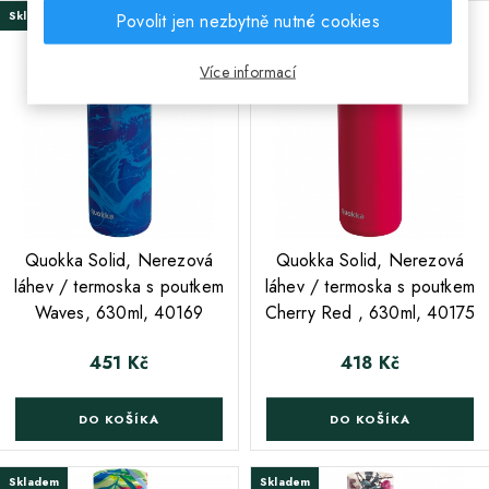
Skladem
Skladem
Povolit jen nezbytně nutné cookies
Více informací
;
;
Quokka Solid, Nerezová
Quokka Solid, Nerezová
láhev / termoska s poutkem
láhev / termoska s poutkem
Waves, 630ml, 40169
Cherry Red , 630ml, 40175
451 Kč
418 Kč
Cena
Cena
DO KOŠÍKA
DO KOŠÍKA
Skladem
Skladem