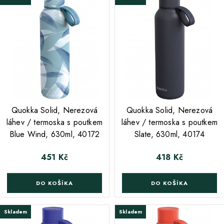
;
;
Quokka Solid, Nerezová
Quokka Solid, Nerezová
láhev / termoska s poutkem
láhev / termoska s poutkem
Blue Wind, 630ml, 40172
Slate, 630ml, 40174
451 Kč
418 Kč
Cena
Cena
DO KOŠÍKA
DO KOŠÍKA
Skladem
Skladem