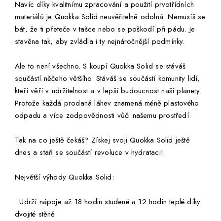
Navíc díky kvalitnímu zpracování a použití prvotřídních
materiálů je Quokka Solid neuvěřitelně odolná. Nemusíš se
bát, že ti přeteče v tašce nebo se poškodí při pádu. Je
stavěna tak, aby zvládla i ty nejnáročnější podmínky.
Ale to není všechno. S koupí Quokka Solid se stáváš
součástí něčeho většího. Stáváš se součástí komunity lidí,
kteří věří v udržitelnost a v lepší budoucnost naší planety.
Protože každá prodaná láhev znamená méně plastového
odpadu a více zodpovědnosti vůči našemu prostředí.
Tak na co ještě čekáš? Získej svoji Quokka Solid ještě
dnes a staň se součástí revoluce v hydrataci!
Největší výhody Quokka Solid:
• Udrží nápoje až 18 hodin studené a 12 hodin teplé díky
dvojité stěně