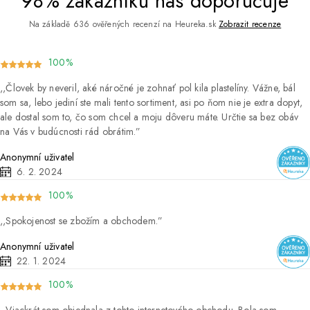
98% zákazníků nás doporučuje
Na základě 636 ověřených recenzí na Heureka.sk
Zobrazit recenze
100%
Človek by neveril, aké náročné je zohnať pol kila plastelíny. Vážne, bál
som sa, lebo jediní ste mali tento sortiment, asi po ňom nie je extra dopyt,
ale dostal som to, čo som chcel a moju dôveru máte. Určtie sa bez obáv
na Vás v budúcnosti rád obrátim.
Anonymní uživatel
6. 2. 2024
100%
Spokojenost se zbožím a obchodem.
Anonymní uživatel
22. 1. 2024
100%
Viackrát som objednala z tohto internetového obchodu. Bola som