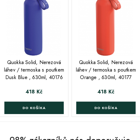
;
;
Quokka Solid, Nerezová
Quokka Solid, Nerezová
láhev / termoska s poutkem
láhev / termoska s poutkem
Dusk Blue , 630ml, 40176
Orange , 630ml, 40177
418 Kč
418 Kč
Cena
Cena
DO KOŠÍKA
DO KOŠÍKA