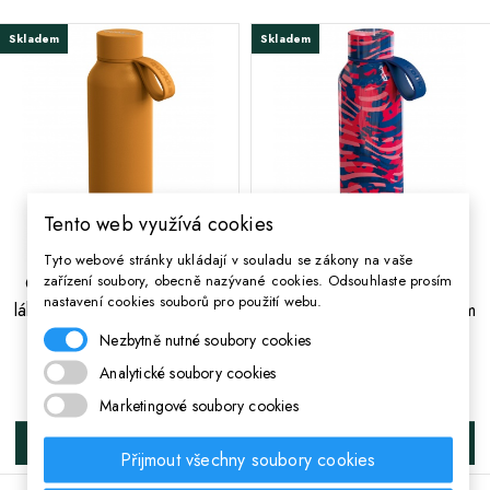
Skladem
Skladem
Tento web využívá cookies
Tyto webové stránky ukládají v souladu se zákony na vaše
;
;
zařízení soubory, obecně nazývané cookies. Odsouhlaste prosím
Quokka Solid, Nerezová
Quokka Solid, Nerezová
nastavení cookies souborů pro použití webu.
láhev / termoska s poutkem
láhev / termoska s poutkem
Mustard, 630ml, 40173
Clash, 630ml, 40168
Nezbytně nutné soubory cookies
Analytické soubory cookies
418 Kč
451 Kč
Cena
Cena
Marketingové soubory cookies
DO KOŠÍKA
DO KOŠÍKA
Přijmout všechny soubory cookies