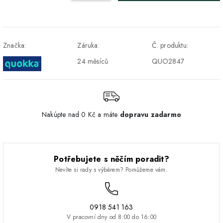
Osobný odber v Prešove
Osobní odběr v prodejně
ZDARMA
DPD - Odberné miesto
1-2 pracovné dni
ZDARMA
Značka:
Záruka:
Č. produktu:
Pickup
24 měsíců
QUO2847
Nakúpte nad 0 Kč a máte
dopravu zadarmo
Potřebujete s něčím poradit?
Nevíte si rady s výběrem? Pomůžeme vám.
0918 541 163
V pracovní dny od 8:00 do 16:00