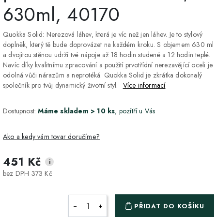
630ml, 40170
Quokka Solid: Nerezová láhev, která je víc než jen láhev. Je to stylový
doplněk, který tě bude doprovázet na každém kroku. S objemem 630 ml
a dvojitou stěnou udrží tvé nápoje až 18 hodin studené a 12 hodin teplé.
Navíc díky kvalitnímu zpracování a použití prvotřídní nerezavějící oceli je
odolná vůči nárazům a neprotéká. Quokka Solid je zkrátka dokonalý
společník pro tvůj dynamický životní styl.
Více informací
Dostupnost:
Máme skladem > 10 ks
, pozítří u Vás
Ako a kedy vám tovar doručíme?
451 Kč
i
DPD Home - doručenie
2-3 dny
ZDARMA
bez DPH 373 Kč
na adresu
Packeta - Výdajné miesto
1-2 pracovné dni
ZDARMA
−
+
PŘIDAT DO KOŠÍKU
a Z-BOX