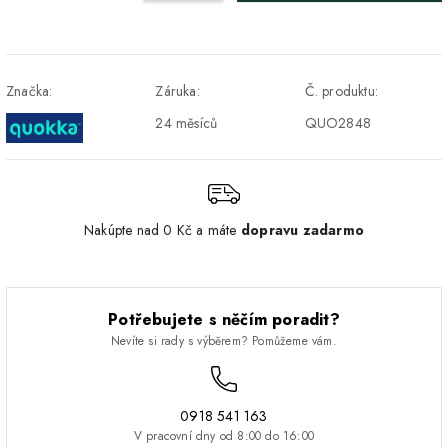
Osobný odber v Prešove
Osobní odběr v prodejně
ZDARMA
DPD - Odberné miesto
1-2 pracovné dni
ZDARMA
Značka:
Záruka:
Č. produktu:
Pickup
24 měsíců
QUO2848
Nakúpte nad 0 Kč a máte
dopravu zadarmo
Potřebujete s něčím poradit?
Nevíte si rady s výběrem? Pomůžeme vám.
0918 541 163
V pracovní dny od 8:00 do 16:00