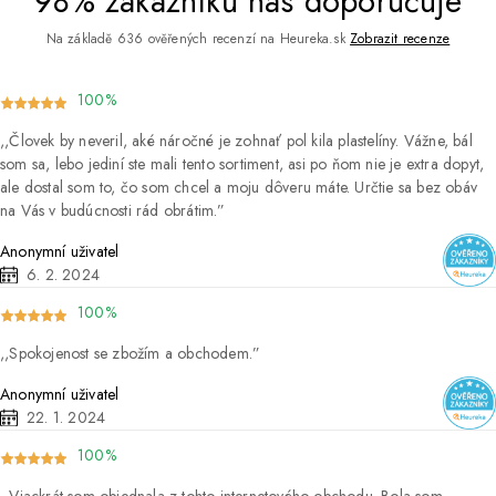
98% zákazníků nás doporučuje
Na základě 636 ověřených recenzí na Heureka.sk
Zobrazit recenze
100%
Človek by neveril, aké náročné je zohnať pol kila plastelíny. Vážne, bál
som sa, lebo jediní ste mali tento sortiment, asi po ňom nie je extra dopyt,
ale dostal som to, čo som chcel a moju dôveru máte. Určtie sa bez obáv
na Vás v budúcnosti rád obrátim.
Anonymní uživatel
6. 2. 2024
100%
Spokojenost se zbožím a obchodem.
Anonymní uživatel
22. 1. 2024
100%
Viackrát som objednala z tohto internetového obchodu. Bola som