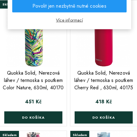
Skladem
Skladem
Povolit jen nezbytně nutné cookies
Více informací
;
;
Quokka Solid, Nerezová
Quokka Solid, Nerezová
láhev / termoska s poutkem
láhev / termoska s poutkem
Color Nature, 630ml, 40170
Cherry Red , 630ml, 40175
451 Kč
418 Kč
Cena
Cena
DO KOŠÍKA
DO KOŠÍKA
Skladem
Skladem