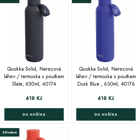
;
;
Quokka Solid, Nerezová
Quokka Solid, Nerezová
láhev / termoska s poutkem
láhev / termoska s poutkem
Slate, 630ml, 40174
Dusk Blue , 630ml, 40176
418 Kč
418 Kč
Cena
Cena
DO KOŠÍKA
DO KOŠÍKA
Skladem