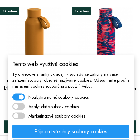
Skladem
Skladem
Tento web využívá cookies
Tyto webové stránky ukládají v souladu se zákony na vaše
;
;
zařízení soubory, obecně nazývané cookies. Odsouhlaste prosím
Quokka Solid, Nerezová
Quokka Solid, Nerezová
nastavení cookies souborů pro použití webu.
láhev / termoska s poutkem
láhev / termoska s poutkem
Mustard, 630ml, 40173
Clash, 630ml, 40168
Nezbytně nutné soubory cookies
Analytické soubory cookies
418 Kč
451 Kč
Cena
Cena
Marketingové soubory cookies
DO KOŠÍKA
DO KOŠÍKA
Přijmout všechny soubory cookies