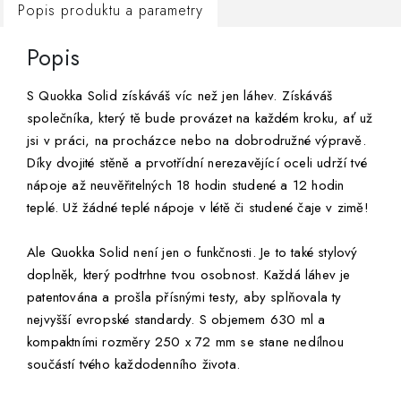
Popis produktu a parametry
Popis
S Quokka Solid získáváš víc než jen láhev. Získáváš
společníka, který tě bude provázet na každém kroku, ať už
jsi v práci, na procházce nebo na dobrodružné výpravě.
Díky dvojité stěně a prvotřídní nerezavějící oceli udrží tvé
nápoje až neuvěřitelných 18 hodin studené a 12 hodin
teplé. Už žádné teplé nápoje v létě či studené čaje v zimě!
Ale Quokka Solid není jen o funkčnosti. Je to také stylový
doplněk, který podtrhne tvou osobnost. Každá láhev je
patentována a prošla přísnými testy, aby splňovala ty
nejvyšší evropské standardy. S objemem 630 ml a
kompaktními rozměry 250 x 72 mm se stane nedílnou
součástí tvého každodenního života.