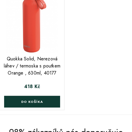
;
Quokka Solid, Nerezová
láhev / termoska s poutkem
Orange , 630ml, 40177
418 Kč
Cena
DO KOŠÍKA