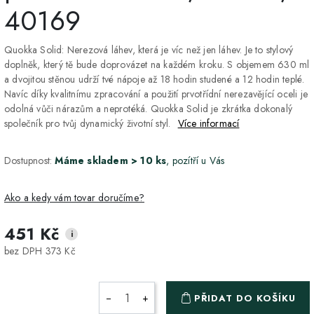
40169
Quokka Solid: Nerezová láhev, která je víc než jen láhev. Je to stylový
doplněk, který tě bude doprovázet na každém kroku. S objemem 630 ml
a dvojitou stěnou udrží tvé nápoje až 18 hodin studené a 12 hodin teplé.
Navíc díky kvalitnímu zpracování a použití prvotřídní nerezavějící oceli je
odolná vůči nárazům a neprotéká. Quokka Solid je zkrátka dokonalý
společník pro tvůj dynamický životní styl.
Více informací
Dostupnost:
Máme skladem > 10 ks
, pozítří u Vás
Ako a kedy vám tovar doručíme?
451 Kč
i
DPD Home - doručenie
2-3 dny
ZDARMA
bez DPH 373 Kč
na adresu
Packeta - Výdajné miesto
1-2 pracovné dni
ZDARMA
−
+
PŘIDAT DO KOŠÍKU
a Z-BOX