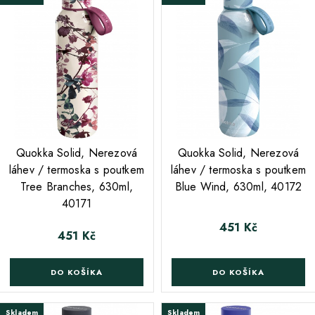
;
;
Quokka Solid, Nerezová
Quokka Solid, Nerezová
láhev / termoska s poutkem
láhev / termoska s poutkem
Tree Branches, 630ml,
Blue Wind, 630ml, 40172
40171
451 Kč
Cena
451 Kč
Cena
DO KOŠÍKA
DO KOŠÍKA
Skladem
Skladem