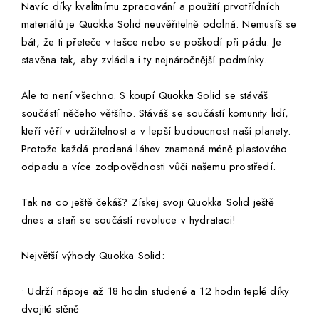
Navíc díky kvalitnímu zpracování a použití prvotřídních
materiálů je Quokka Solid neuvěřitelně odolná. Nemusíš se
bát, že ti přeteče v tašce nebo se poškodí při pádu. Je
stavěna tak, aby zvládla i ty nejnáročnější podmínky.
Ale to není všechno. S koupí Quokka Solid se stáváš
součástí něčeho většího. Stáváš se součástí komunity lidí,
kteří věří v udržitelnost a v lepší budoucnost naší planety.
Protože každá prodaná láhev znamená méně plastového
odpadu a více zodpovědnosti vůči našemu prostředí.
Tak na co ještě čekáš? Získej svoji Quokka Solid ještě
dnes a staň se součástí revoluce v hydrataci!
Největší výhody Quokka Solid:
• Udrží nápoje až 18 hodin studené a 12 hodin teplé díky
dvojité stěně