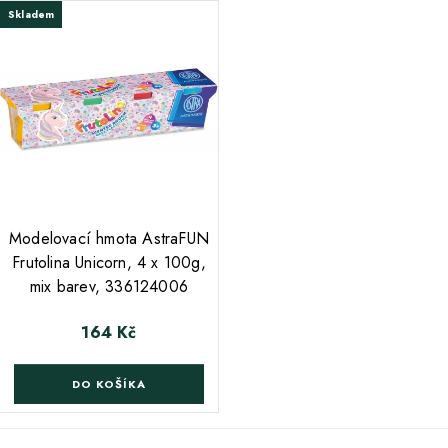
Skladem
Modelovací hmota AstraFUN
Frutolina Unicorn, 4 x 100g,
mix barev, 336124006
164 Kč
Cena
DO KOŠÍKA