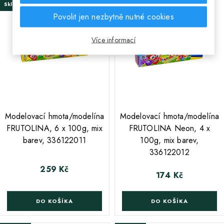
Skladem
Skladem
Povolit jen nezbytně nutné cookies
Více informací
;
;
Modelovací hmota/modelína
Modelovací hmota/modelína
FRUTOLINA, 6 x 100g, mix
FRUTOLINA Neon, 4 x
barev, 336122011
100g, mix barev,
336122012
259 Kč
Cena
174 Kč
Cena
DO KOŠÍKA
DO KOŠÍKA