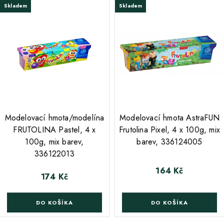
Skladem
Skladem
;
Modelovací hmota/modelína
Modelovací hmota AstraFUN
FRUTOLINA Pastel, 4 x
Frutolina Pixel, 4 x 100g, mix
100g, mix barev,
barev, 336124005
336122013
164 Kč
Cena
174 Kč
Cena
DO KOŠÍKA
DO KOŠÍKA