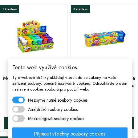
Skladem
Skladem
Tento web využívá cookies
;
;
Tyto webové stránky ukládají v souladu se zákony na vaše
Modelovací hmota/modelína
Modelovací hmota/modelína
zařízení soubory, obecně nazývané cookies. Odsouhlaste prosím
FRUTOLINA, 100g, mix
FRUTOLINA, 4 x 100g, mix
nastavení cookies souborů pro použití webu.
barev, 336122009
barev, 336122010
Nezbytně nutné soubory cookies
43 Kč
174 Kč
Cena
Cena
Analytické soubory cookies
Marketingové soubory cookies
DO KOŠÍKA
DO KOŠÍKA
Přijmout všechny soubory cookies