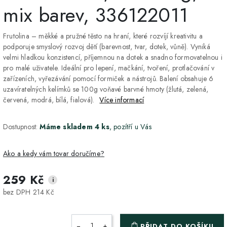
mix barev, 336122011
Frutolina – měkké a pružné těsto na hraní, které rozvíjí kreativitu a
podporuje smyslový rozvoj dětí (barevnost, tvar, dotek, vůně). Vyniká
velmi hladkou konzistencí, příjemnou na dotek a snadno formovatelnou i
pro malé uživatele. Ideální pro lepení, mačkání, tvoření, protlačování v
zařízeních, vyřezávání pomocí formiček a nástrojů. Balení obsahuje 6
uzavíratelných kelímků se 100g voňavé barvné hmoty (žlutá, zelená,
červená, modrá, bílá, fialová).
Více informací
Dostupnost:
Máme skladem 4 ks
, pozítří u Vás
Ako a kedy vám tovar doručíme?
259 Kč
i
DPD Home - doručenie
2-3 dny
ZDARMA
bez DPH 214 Kč
na adresu
Packeta - Výdajné miesto
1-2 pracovné dni
ZDARMA
−
+
PŘIDAT DO KOŠÍKU