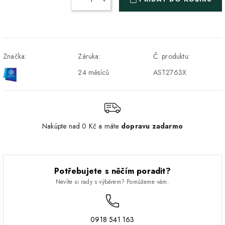
a Z-BOX
Osobný odber v Prešove
Osobní odběr v prodejně
ZDARMA
DPD - Odberné miesto
1-2 pracovné dni
ZDARMA
Značka:
Záruka:
Č. produktu:
Pickup
24 měsíců
AST2763X
Nakúpte nad 0 Kč a máte
dopravu zadarmo
Potřebujete s něčím poradit?
Nevíte si rady s výběrem? Pomůžeme vám.
0918 541 163