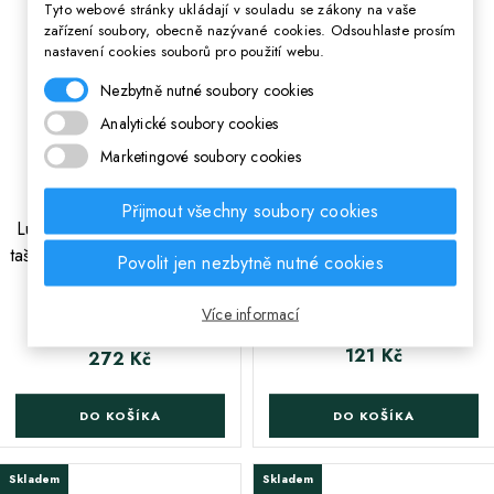
Tyto webové stránky ukládají v souladu se zákony na vaše
zařízení soubory, obecně nazývané cookies. Odsouhlaste prosím
nastavení cookies souborů pro použití webu.
Nezbytně nutné soubory cookies
Analytické soubory cookies
Marketingové soubory cookies
-15%
Přijmout všechny soubory cookies
;
Luxusní koženkový sáček /
HASH Sáček na přezůvky
taška na záda HASH, Green
NEON KITTY, AD1,
Povolit jen nezbytně nutné cookies
Sequins, HS-135,
507022033
507019022
Více informací
Běžná cena
143 Kč
121 Kč
Cena
272 Kč
Cena
DO KOŠÍKA
DO KOŠÍKA
Skladem
Skladem