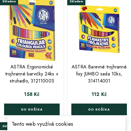
Skladem
Skladem
;
;
ASTRA Ergonomické
ASTRA Barevné trojhranné
trojhranné barvičky 24ks +
fixy JUMBO sada 10ks,
struhadlo, 312110003
314114001
158 Kč
112 Kč
Cena
Cena
DO KOŠÍKA
DO KOŠÍKA
Tento web využívá cookies
Skladem
Skladem