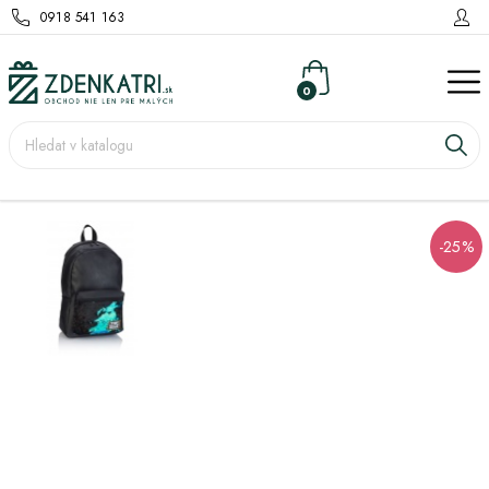
0918 541 163
0
-25%