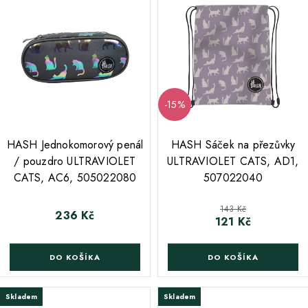
-15%
;
HASH Jednokomorový penál
HASH Sáček na přezůvky
/ pouzdro ULTRAVIOLET
ULTRAVIOLET CATS, AD1,
CATS, AC6, 505022080
507022040
Běžná cena
143 Kč
236 Kč
Cena
121 Kč
Cena
DO KOŠÍKA
DO KOŠÍKA
Skladem
Skladem