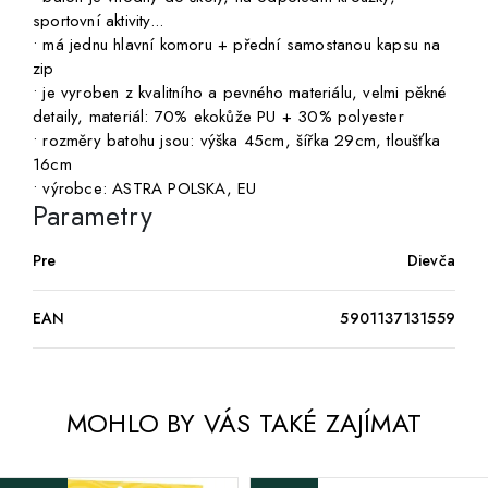
sportovní aktivity...
• má jednu hlavní komoru + přední samostanou kapsu na
zip
• je vyroben z kvalitního a pevného materiálu, velmi pěkné
detaily, materiál: 70% ekokůže PU + 30% polyester
• rozměry batohu jsou: výška 45cm, šířka 29cm, tloušťka
16cm
• výrobce: ASTRA POLSKA, EU
Parametry
Pre
Dievča
EAN
5901137131559
MOHLO BY VÁS TAKÉ ZAJÍMAT