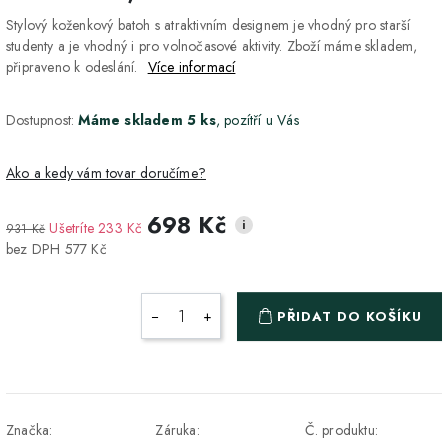
Stylový koženkový batoh s atraktivním designem je vhodný pro starší
studenty a je vhodný i pro volnočasové aktivity. Zboží máme skladem,
připraveno k odeslání.
Více informací
Dostupnost:
Máme skladem 5 ks
, pozítří u Vás
Ako a kedy vám tovar doručíme?
698 Kč
i
Ušetríte 233 Kč
931 Kč
DPD Home - doručenie
2-3 dny
ZDARMA
bez DPH 577 Kč
na adresu
Packeta - Výdajné miesto
1-2 pracovné dni
ZDARMA
−
+
PŘIDAT DO KOŠÍKU
a Z-BOX
Osobný odber v Prešove
Osobní odběr v prodejně
ZDARMA
DPD - Odberné miesto
1-2 pracovné dni
ZDARMA
Značka:
Záruka:
Č. produktu:
Pickup