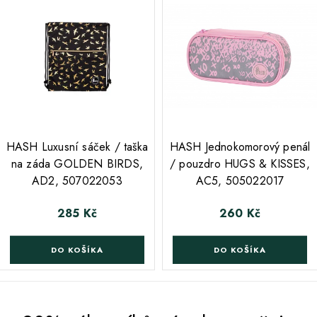
;
;
HASH Luxusní sáček / taška
HASH Jednokomorový penál
na záda GOLDEN BIRDS,
/ pouzdro HUGS & KISSES,
AD2, 507022053
AC5, 505022017
285 Kč
260 Kč
Cena
Cena
DO KOŠÍKA
DO KOŠÍKA