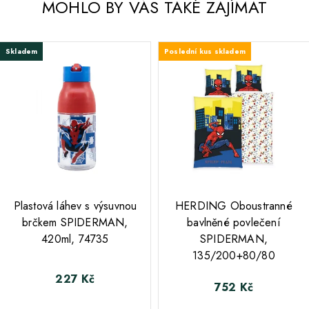
MOHLO BY VÁS TAKÉ ZAJÍMAT
Skladem
Poslední kus skladem
;
;
Plastová láhev s výsuvnou
HERDING Oboustranné
brčkem SPIDERMAN,
bavlněné povlečení
420ml, 74735
SPIDERMAN,
135/200+80/80
227 Kč
Cena
752 Kč
Cena