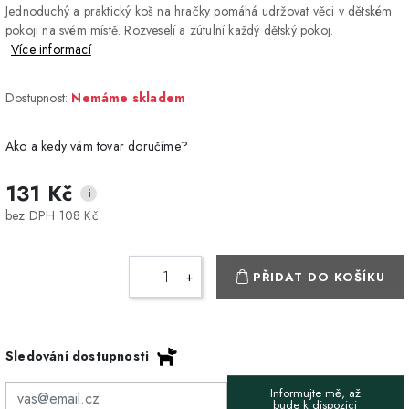
Jednoduchý a praktický koš na hračky pomáhá udržovat věci v dětském
pokoji na svém místě. Rozveselí a zútulní každý dětský pokoj.
Více informací
Dostupnost:
Nemáme skladem
Ako a kedy vám tovar doručíme?
131 Kč
i
DPD Home - doručenie
2-3 dny
ZDARMA
bez DPH 108 Kč
na adresu
Packeta - Výdajné miesto
1-2 pracovné dni
ZDARMA
−
+
PŘIDAT DO KOŠÍKU
a Z-BOX
Osobný odber v Prešove
Osobní odběr v prodejně
ZDARMA
Sledování dostupnosti
DPD - Odberné miesto
1-2 pracovné dni
ZDARMA
Informujte mě, až
Pickup
bude k dispozici