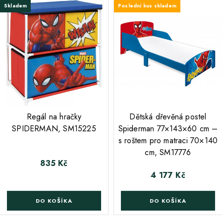
Skladem
Poslední kus skladem
;
;
Regál na hračky
Dětská dřevěná postel
SPIDERMAN, SM15225
Spiderman 77×143×60 cm –
s roštem pro matraci 70×140
cm, SM17776
835 Kč
Cena
4 177 Kč
Cena
DO KOŠÍKA
DO KOŠÍKA