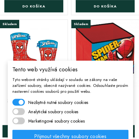
DO KOŠÍKA
DO KOŠÍKA
Skladem
Skladem
Tento web využívá cookies
Tyto webové stránky ukládají v souladu se zákony na vaše
zařízení soubory, obecně nazývané cookies. Odsouhlaste prosím
;
nastavení cookies souborů pro použití webu.
Chlapecké holínky
Úložný box na hračky
SPIDERMAN, SM15538
SPIDERMAN, SM15224
Nezbytně nutné soubory cookies
Analytické soubory cookies
418 Kč
165 Kč
Cena
Cena
Marketingové soubory cookies
VYBRAŤ VEĽKOSŤ
DO KOŠÍKA
Přijmout všechny soubory cookies