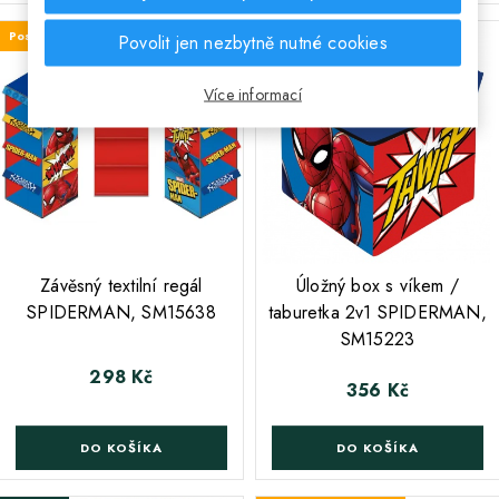
Poslední kus skladem
Skladem
Povolit jen nezbytně nutné cookies
Více informací
;
Závěsný textilní regál
Úložný box s víkem /
SPIDERMAN, SM15638
taburetka 2v1 SPIDERMAN,
SM15223
298 Kč
Cena
356 Kč
Cena
DO KOŠÍKA
DO KOŠÍKA