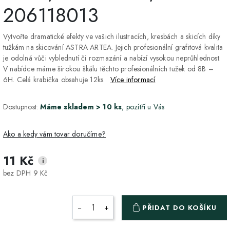
206118013
Vytvořte dramatické efekty ve vašich ilustracích, kresbách a skicích díky
tužkám na skicování ASTRA ARTEA. Jejich profesionální grafitová kvalita
je odolná vůči vyblednutí či rozmazání a nabízí vysokou neprůhlednost.
V nabídce máme širokou škálu těchto profesionálních tužek od 8B –
6H. Celá krabička obsahuje 12ks.
Více informací
Dostupnost:
Máme skladem > 10 ks
, pozítří u Vás
Ako a kedy vám tovar doručíme?
11 Kč
i
DPD Home - doručenie
2-3 dny
4 Kč
bez DPH 9 Kč
na adresu
Packeta - Výdajné miesto
1-2 pracovné dni
3 Kč
−
+
PŘIDAT DO KOŠÍKU
a Z-BOX