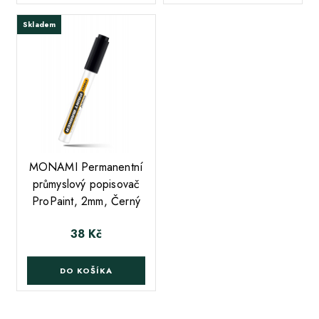
Skladem
;
MONAMI Permanentní
průmyslový popisovač
ProPaint, 2mm, Černý
38 Kč
Cena
DO KOŠÍKA