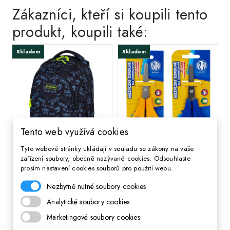
Zákazníci, kteří si koupili tento
produkt, koupili také:
Skladem
Skladem
Tento web využívá cookies
Tyto webové stránky ukládají v souladu se zákony na vaše
;
;
Školní batoh Head
ASTRA Školní nůžky pro
zařízení soubory, obecně nazývané cookies. Odsouhlaste
TYRANNOSAURUS,
leváky 13cm, blistr, mix
prosím nastavení cookies souborů pro použití webu.
AB300, 502024114
barev, 407118003
Nezbytně nutné soubory cookies
Analytické soubory cookies
1 048 Kč
36 Kč
Cena
Cena
Marketingové soubory cookies
DO KOŠÍKA
DO KOŠÍKA