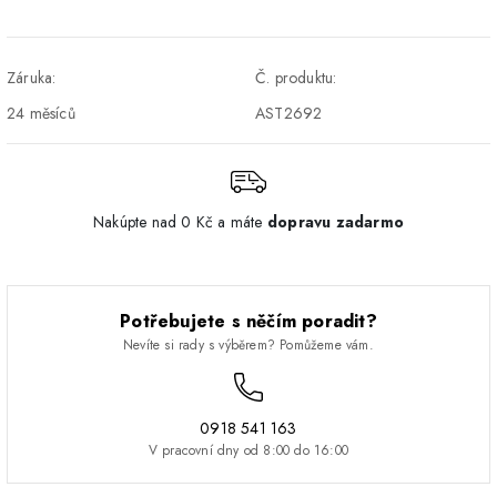
Osobný odber v Prešove
Osobní odběr v prodejně
ZDARMA
DPD - Odberné miesto
1-2 pracovné dni
3 Kč
Záruka:
Č. produktu:
Pickup
24 měsíců
AST2692
Nakúpte nad 0 Kč a máte
dopravu zadarmo
Potřebujete s něčím poradit?
Nevíte si rady s výběrem? Pomůžeme vám.
0918 541 163
V pracovní dny od 8:00 do 16:00