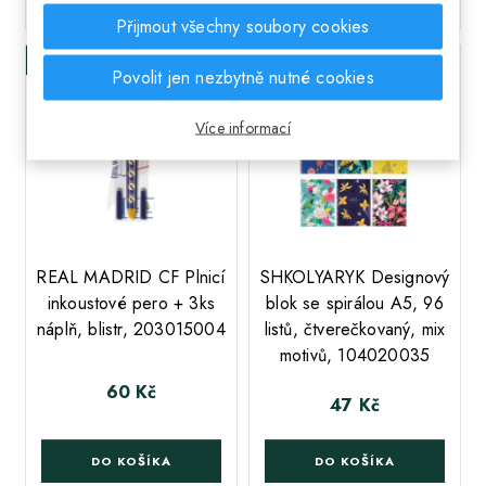
Přijmout všechny soubory cookies
Skladem
Skladem
Povolit jen nezbytně nutné cookies
Více informací
;
REAL MADRID CF Plnicí
SHKOLYARYK Designový
inkoustové pero + 3ks
blok se spirálou A5, 96
náplň, blistr, 203015004
listů, čtverečkovaný, mix
motivů, 104020035
60 Kč
Cena
47 Kč
Cena
DO KOŠÍKA
DO KOŠÍKA