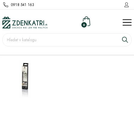
0918 541 163
0