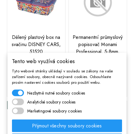
;
Dělený plastový box na
Permanentní průmyslový
svačinu DISNEY CARS,
popisovač Monami
51520
Professional, 5-8mm,
Černý
Tento web využívá cookies
179 Kč
Cena
Tyto webové stránky ukládají v souladu se zákony na vaše
43 Kč
Cena
zařízení soubory, obecně nazývané cookies. Odsouhlaste
prosím nastavení cookies souborů pro použití webu.
DO KOŠÍKA
DO KOŠÍKA
Nezbytně nutné soubory cookies
Analytické soubory cookies
Skladem
Skladem
Marketingové soubory cookies
Přijmout všechny soubory cookies