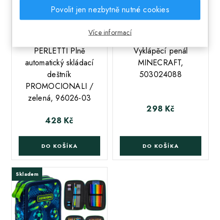
Povolit jen nezbytně nutné cookies
Více informací
;
PERLETTI Plně
Vyklápěcí penál
automatický skládací
MINECRAFT,
deštník
503024088
PROMOCIONALI /
zelená, 96026-03
298 Kč
Cena
428 Kč
Cena
DO KOŠÍKA
DO KOŠÍKA
Skladem