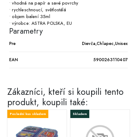
• vhodná na papír a savé povrchy
• rychleschnoucí, světlostálá
• objem balení 35ml
• výrobce: ASTRA POLSKA, EU
Parametry
Pre
Dievča,Chlapec,Unisex
EAN
5900263110407
Zákazníci, kteří si koupili tento
produkt, koupili také:
Poslední kus skladem
Skladem