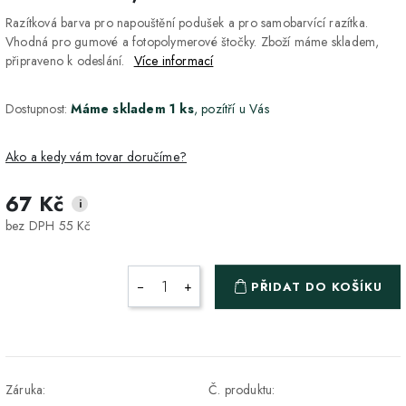
Razítková barva pro napouštění podušek a pro samobarvící razítka.
Vhodná pro gumové a fotopolymerové štočky. Zboží máme skladem,
připraveno k odeslání.
Více informací
Dostupnost:
Máme skladem 1 ks
, pozítří u Vás
Ako a kedy vám tovar doručíme?
67 Kč
i
DPD Home - doručenie
2-3 dny
ZDARMA
bez DPH 55 Kč
na adresu
Packeta - Výdajné miesto
1-2 pracovné dni
ZDARMA
−
+
PŘIDAT DO KOŠÍKU
a Z-BOX
Osobný odber v Prešove
Osobní odběr v prodejně
ZDARMA
DPD - Odberné miesto
1-2 pracovné dni
ZDARMA
Záruka:
Č. produktu:
Pickup