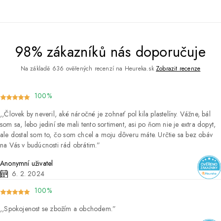
98% zákazníků nás doporučuje
Na základě 636 ověřených recenzí na Heureka.sk
Zobrazit recenze
100%
Človek by neveril, aké náročné je zohnať pol kila plastelíny. Vážne, bál
som sa, lebo jediní ste mali tento sortiment, asi po ňom nie je extra dopyt,
ale dostal som to, čo som chcel a moju dôveru máte. Určtie sa bez obáv
na Vás v budúcnosti rád obrátim.
Anonymní uživatel
6. 2. 2024
100%
Spokojenost se zbožím a obchodem.