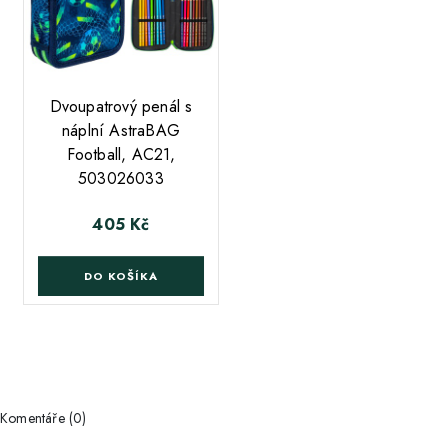
;
Dvoupatrový penál s
náplní AstraBAG
Football, AC21,
503026033
405 Kč
Cena
DO KOŠÍKA
Komentáře (0)