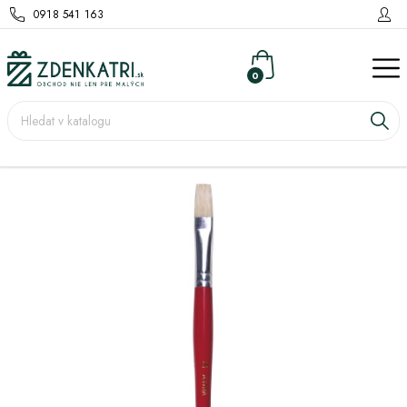
0918 541 163
0