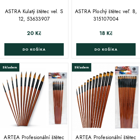
;
ASTRA Kulatý štětec vel. S
ASTRA Plochý štětec veľ. 8,
12, 53633907
315107004
20 Kč
18 Kč
Cena
Cena
DO KOŠÍKA
DO KOŠÍKA
Skladem
Skladem
;
;
ARTEA Profesionální štětec
ARTEA Profesionální štětec