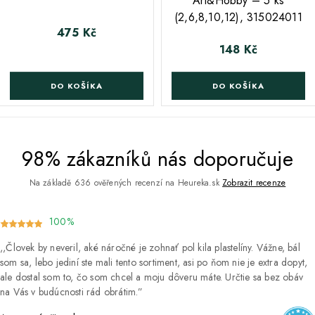
Art&Hobby – 5 ks
(2,6,8,10,12), 315024011
475 Kč
Cena
148 Kč
Cena
DO KOŠÍKA
DO KOŠÍKA
98% zákazníků nás doporučuje
Na základě 636 ověřených recenzí na Heureka.sk
Zobrazit recenze
100%
Človek by neveril, aké náročné je zohnať pol kila plastelíny. Vážne, bál
som sa, lebo jediní ste mali tento sortiment, asi po ňom nie je extra dopyt,
ale dostal som to, čo som chcel a moju dôveru máte. Určtie sa bez obáv
na Vás v budúcnosti rád obrátim.