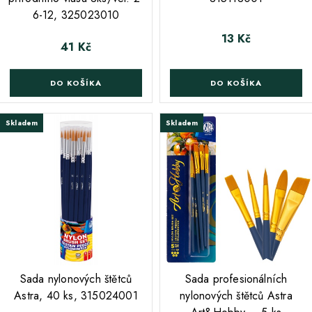
6-12, 325023010
13 Kč
Cena
41 Kč
Cena
DO KOŠÍKA
DO KOŠÍKA
Skladem
Skladem
;
Sada nylonových štětců
Sada profesionálních
Astra, 40 ks, 315024001
nylonových štětců Astra