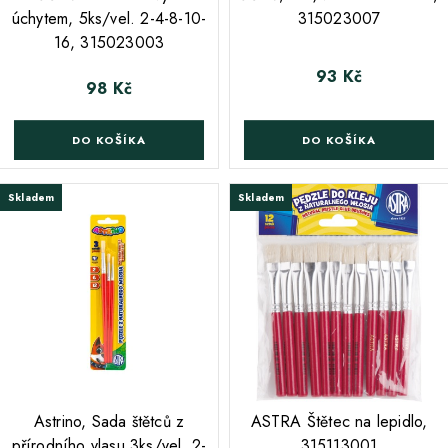
úchytem, 5ks/vel. 2-4-8-10-
315023007
16, 315023003
93 Kč
Cena
98 Kč
Cena
DO KOŠÍKA
DO KOŠÍKA
Skladem
Skladem
;
Astrino, Sada štětců z
ASTRA Štětec na lepidlo,
přírodního vlasu 3ks/vel. 2-
315113001