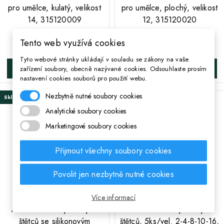
pro umělce, kulatý, velikost
pro umělce, plochý, velikost
14, 315120009
12, 315120020
Tento web využívá cookies
62 Kč
45 Kč
Cena
Cena
Tyto webové stránky ukládají v souladu se zákony na vaše
zařízení soubory, obecně nazývané cookies. Odsouhlaste prosím
DO KOŠÍKA
DO KOŠÍKA
nastavení cookies souborů pro použití webu.
Nezbytně nutné soubory cookies
Skladem
Skladem
Analytické soubory cookies
Marketingové soubory cookies
Přijmout všechny soubory cookies
Povolit jen nezbytně nutné cookies
Více informací
ASTRA Sada nylonových
ASTRA Sada nylonových
štětců se silikonovým
štětců, 5ks/vel. 2-4-8-10-16,