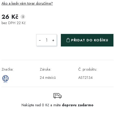
Ako a kedy vám tovar doručíme?
26 Kč
i
DPD Home - doručenie
2-3 dny
4 Kč
bez DPH 22 Kč
na adresu
Packeta - Výdajné miesto
1-2 pracovné dni
3 Kč
−
+
PŘIDAT DO KOŠÍKU
a Z-BOX
Osobný odber v Prešove
Osobní odběr v prodejně
ZDARMA
DPD - Odberné miesto
1-2 pracovné dni
3 Kč
Značka:
Záruka:
Č. produktu:
Pickup
24 měsíců
AST2134
Nakúpte nad 0 Kč a máte
dopravu zadarmo