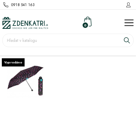
0918 541 163
0
Vyprodáno