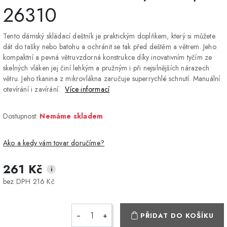
26310
Tento dámský skládací deštník je praktickým doplňkem, který si můžete
dát do tašky nebo batohu a ochránit se tak před deštěm a větrem. Jeho
kompaktní a pevná větruvzdorná konstrukce díky inovativním tyčím ze
skelných vláken jej činí lehkým a pružným i při nejsilnějších nárazech
větru. Jeho tkanina z mikrovlákna zaručuje superrychlé schnutí. Manuální
otevírání i zavírání.
Více informací
Dostupnost:
Nemáme skladem
Ako a kedy vám tovar doručíme?
261 Kč
i
DPD Home - doručenie
2-3 dny
ZDARMA
bez DPH 216 Kč
na adresu
Packeta - Výdajné miesto
1-2 pracovné dni
ZDARMA
−
+
PŘIDAT DO KOŠÍKU
a Z-BOX