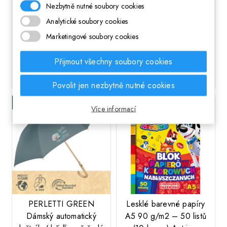
Nezbytně nutné soubory cookies
"HOLOmania", 10 barev,
Analytické soubory cookies
312024001
69 Kč
Cena
Marketingové soubory cookies
119 Kč
Cena
Přijmout všechny soubory cookies
DO KOŠÍKA
DO KOŠÍKA
Povolit jen nezbytně nutné cookies
Skladem
Skladem
Více informací
;
PERLETTI GREEN
Lesklé barevné papíry
Dámský automatický
A5 90 g/m2 – 50 listů