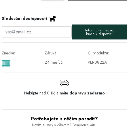
Osobný odber v Prešove
Osobní odběr v prodejně
ZDARMA
Sledování dostupnosti
DPD - Odberné miesto
1-2 pracovné dni
ZDARMA
Informujte mě, až
Pickup
bude k dispozici
Značka:
Záruka:
Č. produktu:
24 měsíců
PER0822A
Nakúpte nad 0 Kč a máte
dopravu zadarmo
Potřebujete s něčím poradit?
Nevíte si rady s výběrem? Pomůžeme vám.