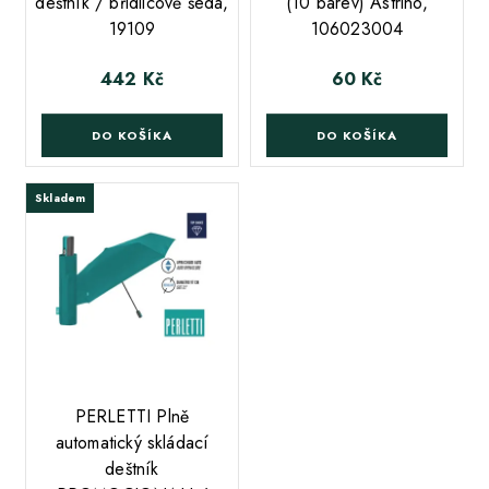
deštník / břidlicově šedá,
(10 barev) Astrino,
19109
106023004
442 Kč
60 Kč
Cena
Cena
DO KOŠÍKA
DO KOŠÍKA
Skladem
;
PERLETTI Plně
automatický skládací
deštník