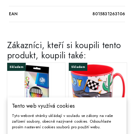
EAN
8015831263106
Zákazníci, kteří si koupili tento
produkt, koupili také:
Skladem
Skladem
Tento web využívá cookies
Tyto webové stránky ukládají v souladu se zákony na vaše
zařízení soubory, obecně nazývané cookies. Odsouhlaste
;
;
Tříhranné barvičky z
Plastový hrnek DISNEY
prosím nastavení cookies souborů pro použití webu.
černého dřeva
CARS, 350ml, 51504