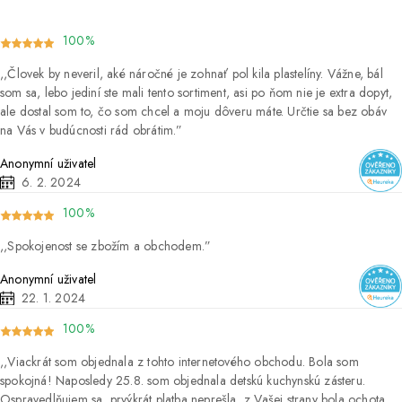
100%
Človek by neveril, aké náročné je zohnať pol kila plastelíny. Vážne, bál
som sa, lebo jediní ste mali tento sortiment, asi po ňom nie je extra dopyt,
ale dostal som to, čo som chcel a moju dôveru máte. Určtie sa bez obáv
na Vás v budúcnosti rád obrátim.
Anonymní uživatel
6. 2. 2024
100%
Spokojenost se zbožím a obchodem.
Anonymní uživatel
22. 1. 2024
100%
Viackrát som objednala z tohto internetového obchodu. Bola som
spokojná! Naposledy 25.8. som objednala detskú kuchynskú zásteru.
Ospravedlňujem sa, prvýkrát platba neprešla, z Vašej strany bola ochota,