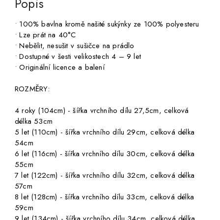
Popis
• 100% bavlna kromě našité sukýnky ze 100% polyesteru
• Lze prát na 40°C
• Nebělit, nesušit v sušičce na prádlo
• Dostupné v šesti velikostech 4 – 9 let
• Originální licence a balení
ROZMĚRY:
4 roky (104cm) - šířka vrchního dílu 27,5cm, celková
délka 53cm
5 let (110cm) - šířka vrchního dílu 29cm, celková délka
54cm
6 let (116cm) - šířka vrchního dílu 30cm, celková délka
55cm
7 let (122cm) - šířka vrchního dílu 32cm, celková délka
57cm
8 let (128cm) - šířka vrchního dílu 33cm, celková délka
59cm
9 let (134cm) - šířka vrchního dílu 34cm, celková délka