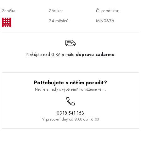
DPD - Odberné miesto
1-2 pracovné dni
ZDARMA
Značka:
Záruka:
Č. produktu:
Pickup
24 měsíců
MIN0376
Nakúpte nad 0 Kč a máte
dopravu zadarmo
Potřebujete s něčím poradit?
Nevíte si rady s výběrem? Pomůžeme vám.
0918 541 163
V pracovní dny od 8:00 do 16:00