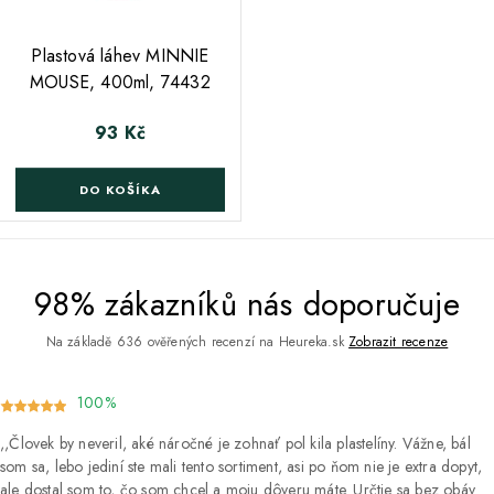
;
Plastová láhev MINNIE
MOUSE, 400ml, 74432
93 Kč
Cena
DO KOŠÍKA
98% zákazníků nás doporučuje
Na základě 636 ověřených recenzí na Heureka.sk
Zobrazit recenze
100%
Človek by neveril, aké náročné je zohnať pol kila plastelíny. Vážne, bál
som sa, lebo jediní ste mali tento sortiment, asi po ňom nie je extra dopyt,
ale dostal som to, čo som chcel a moju dôveru máte. Určtie sa bez obáv