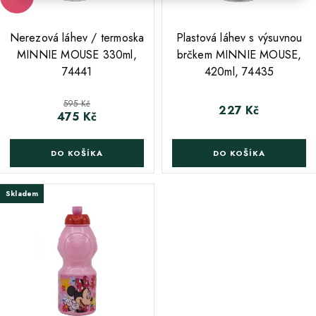
;
;
Nerezová láhev / termoska
Plastová láhev s výsuvnou
MINNIE MOUSE 330ml,
brčkem MINNIE MOUSE,
74441
420ml, 74435
Běžná cena
595 Kč
227 Kč
Cena
475 Kč
Cena
DO KOŠÍKA
DO KOŠÍKA
Skladem