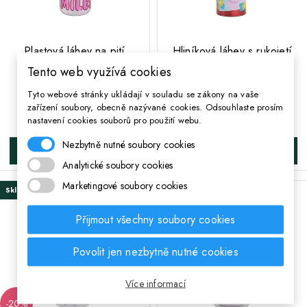
;
;
Plastová láhev na pití
Hliníková láhev s rukojetí
MINNIE MOUSE Adult,
MINNIE MOUSE, 760ml,
Tento web využívá cookies
590ml, 60152
74461
Tyto webové stránky ukládají v souladu se zákony na vaše
zařízení soubory, obecně nazývané cookies. Odsouhlaste prosím
249 Kč
274 Kč
Cena
Cena
nastavení cookies souborů pro použití webu.
Nezbytně nutné soubory cookies
DO KOŠÍKA
DO KOŠÍKA
Analytické soubory cookies
Marketingové soubory cookies
Skladem
Skladem
Přijmout všechny soubory cookies
Povolit jen nezbytně nutné cookies
Více informací
-20%