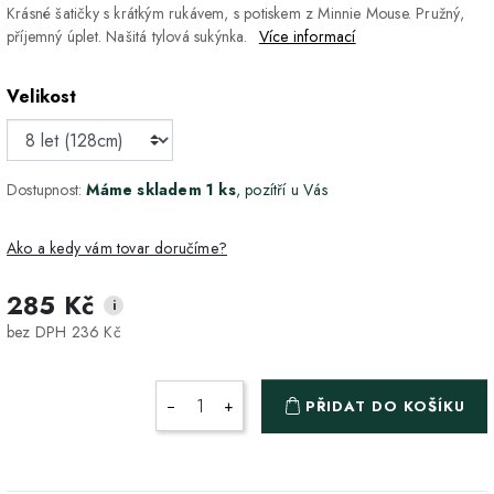
Krásné šatičky s krátkým rukávem, s potiskem z Minnie Mouse. Pružný,
příjemný úplet. Našitá tylová sukýnka.
Více informací
Velikost
Dostupnost:
Máme skladem 1 ks
, pozítří u Vás
Ako a kedy vám tovar doručíme?
285 Kč
i
DPD Home - doručenie
2-3 dny
ZDARMA
bez DPH 236 Kč
na adresu
Packeta - Výdajné miesto
1-2 pracovné dni
ZDARMA
−
+
PŘIDAT DO KOŠÍKU
a Z-BOX
Osobný odber v Prešove
Osobní odběr v prodejně
ZDARMA