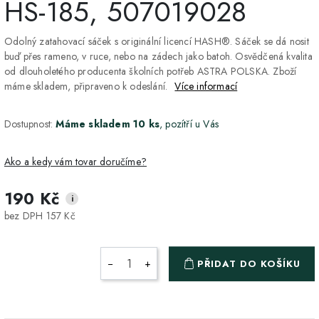
HS-185, 507019028
Odolný zatahovací sáček s originální licencí HASH®. Sáček se dá nosit
buď přes rameno, v ruce, nebo na zádech jako batoh. Osvědčená kvalita
od dlouholetého producenta školních potřeb ASTRA POLSKA. Zboží
máme skladem, připraveno k odeslání.
Více informací
Dostupnost:
Máme skladem 10 ks
, pozítří u Vás
Ako a kedy vám tovar doručíme?
190 Kč
i
DPD Home - doručenie
2-3 dny
ZDARMA
bez DPH 157 Kč
na adresu
Packeta - Výdajné miesto
1-2 pracovné dni
ZDARMA
−
+
PŘIDAT DO KOŠÍKU
a Z-BOX
Osobný odber v Prešove
Osobní odběr v prodejně
ZDARMA