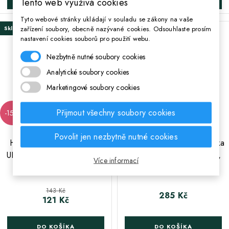
Tento web využívá cookies
Tyto webové stránky ukládají v souladu se zákony na vaše
zařízení soubory, obecně nazývané cookies. Odsouhlaste prosím
Skladem
Skladem
nastavení cookies souborů pro použití webu.
Nezbytně nutné soubory cookies
Analytické soubory cookies
Marketingové soubory cookies
Přijmout všechny soubory cookies
-15%
Povolit jen nezbytně nutné cookies
;
HASH Sáček na přezůvky
HASH Luxusní sáček / taška
ULTRAVIOLET CATS, AD1,
na záda GOLDEN BIRDS,
Více informací
507022040
AD2, 507022053
Běžná cena
143 Kč
285 Kč
Cena
121 Kč
Cena
DO KOŠÍKA
DO KOŠÍKA