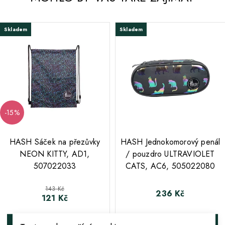
Skladem
Skladem
-15%
;
;
HASH Sáček na přezůvky
HASH Jednokomorový penál
NEON KITTY, AD1,
/ pouzdro ULTRAVIOLET
507022033
CATS, AC6, 505022080
Běžná cena
143 Kč
236 Kč
Cena
121 Kč
Cena
DO KOŠÍKA
DO KOŠÍKA