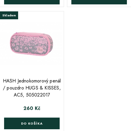
Skladem
;
HASH Jednokomorový penál
/ pouzdro HUGS & KISSES,
AC5, 505022017
260 Kč
Cena
DO KOŠÍKA