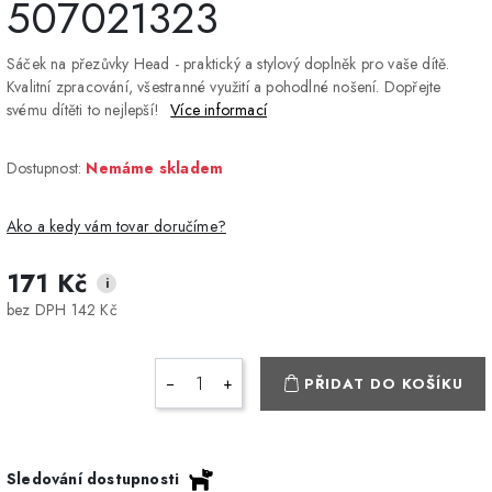
507021323
Sáček na přezůvky Head - praktický a stylový doplněk pro vaše dítě.
Kvalitní zpracování, všestranné využití a pohodlné nošení. Dopřejte
svému dítěti to nejlepší!
Více informací
Dostupnost:
Nemáme skladem
Ako a kedy vám tovar doručíme?
171 Kč
i
DPD Home - doručenie
2-3 dny
ZDARMA
bez DPH 142 Kč
na adresu
Packeta - Výdajné miesto
1-2 pracovné dni
ZDARMA
−
+
PŘIDAT DO KOŠÍKU
a Z-BOX
Osobný odber v Prešove
Osobní odběr v prodejně
ZDARMA
Sledování dostupnosti