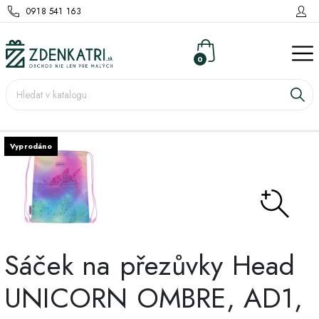
0918 541 163
0
Vyprodáno
Sáček na přezůvky Head
UNICORN OMBRE, AD1,