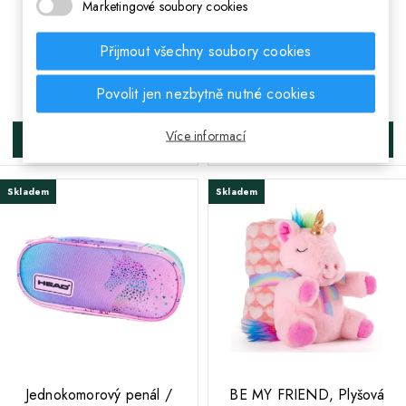
Marketingové soubory cookies
140/200+70/80,
NL201080
Přijmout všechny soubory cookies
44 Kč
Cena
Běžná cena
521 Kč
443 Kč
Povolit jen nezbytně nutné cookies
Cena
Více informací
DO KOŠÍKA
DO KOŠÍKA
Skladem
Skladem
;
;
Jednokomorový penál /
BE MY FRIEND, Plyšová