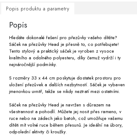
Popis produktu a parametry
Popis
Hledáte dokonalé řešení pro přezůvky vašeho dítěte?
Sáček na přezůvky Head je přesně to, co potřebujete!
Tento stylový a praktický sáček je vyroben z vysoce
kvalitního a odolného polyesteru, díky čemuž vydrží i ty
nejnáročnější podmínky.
S rozměry 33 x 44 cm poskytuje dostatek prostoru pro
uložení přezůvek a dalších nezbytností. Sáček je vybaven
jmenovkou uvnitř, takže se nikdy neztratí mezi ostatními.
Sáček na přezůvky Head je navržen s důrazem na
všestrannost a pohodlí. Můžete jej nosit přes rameno, v
ruce nebo na zádech jako batoh, což umožňuje vašemu
dítěti mít volné ruce během přesunů. Je ideální na úbory,
odpolední aktivity či kroužky.