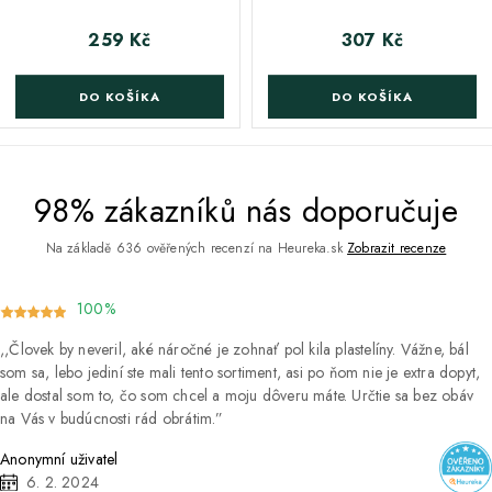
259 Kč
307 Kč
Cena
Cena
DO KOŠÍKA
DO KOŠÍKA
98% zákazníků nás doporučuje
Na základě 636 ověřených recenzí na Heureka.sk
Zobrazit recenze
100%
Človek by neveril, aké náročné je zohnať pol kila plastelíny. Vážne, bál
som sa, lebo jediní ste mali tento sortiment, asi po ňom nie je extra dopyt,
ale dostal som to, čo som chcel a moju dôveru máte. Určtie sa bez obáv
na Vás v budúcnosti rád obrátim.
Anonymní uživatel
6. 2. 2024