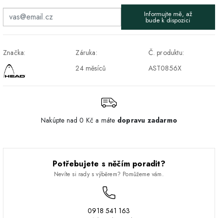
DPD - Odberné miesto
1-2 pracovné dni
ZDARMA
Informujte mě, až
Pickup
bude k dispozici
Značka:
Záruka:
Č. produktu:
24 měsíců
AST0856X
Nakúpte nad 0 Kč a máte
dopravu zadarmo
Potřebujete s něčím poradit?
Nevíte si rady s výběrem? Pomůžeme vám.
0918 541 163