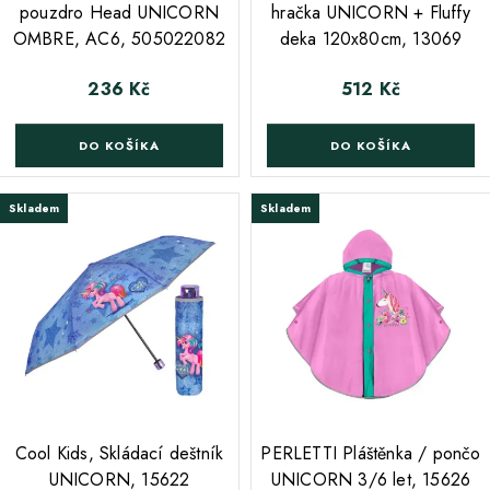
pouzdro Head UNICORN
hračka UNICORN + Fluffy
OMBRE, AC6, 505022082
deka 120x80cm, 13069
236 Kč
512 Kč
Cena
Cena
DO KOŠÍKA
DO KOŠÍKA
Skladem
Skladem
;
;
Cool Kids, Skládací deštník
PERLETTI Pláštěnka / pončo
UNICORN, 15622
UNICORN 3/6 let, 15626