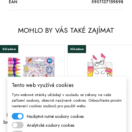
EAN
5901137159898
MOHLO BY VÁS TAKÉ ZAJÍMAT
Skladem
Skladem
Tento web využívá cookies
Tyto webové stránky ukládají v souladu se zákony na vaše
-15%
zařízení soubory, obecně nazývané cookies. Odsouhlaste prosím
nastavení cookies souborů pro použití webu.
Dětské grafitové barvičky
CARBOTEX Bavlněné
Nezbytně nutné soubory cookies
bez dřeva UNICORN, sada
povlečení s oušky
Analytické soubory cookies
12ks, 316121009
UNICORN,