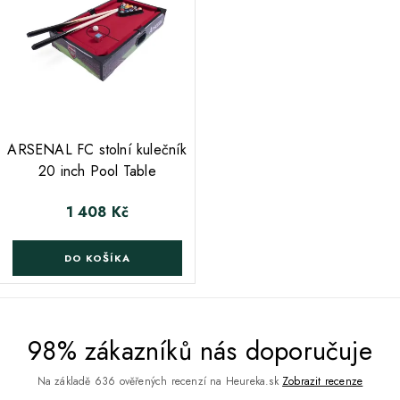
;
ARSENAL FC stolní kulečník
20 inch Pool Table
1 408 Kč
Cena
DO KOŠÍKA
98% zákazníků nás doporučuje
Na základě 636 ověřených recenzí na Heureka.sk
Zobrazit recenze