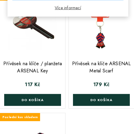
Více informací
;
Přívěsek na klíče / planžeta
Přívěsek na klíče ARSENAL
ARSENAL Key
Metal Scarf
117 Kč
179 Kč
Cena
Cena
DO KOŠÍKA
DO KOŠÍKA
Poslední kus skladem