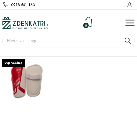
0918 541 163
0
Vyprodáno