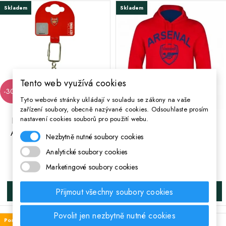
Skladem
Skladem
Tento web využívá cookies
-30%
Tyto webové stránky ukládají v souladu se zákony na vaše
zařízení soubory, obecně nazývané cookies. Odsouhlaste prosím
;
nastavení cookies souborů pro použití webu.
Kovový přívěsek na klíče
Pánská bavlněná mikina
ARSENAL Street Spinner
ARSENAL Red (SN3745)
Nezbytně nutné soubory cookies
Analytické soubory cookies
Běžná cena
189 Kč
889 Kč
Cena
132 Kč
Cena
Marketingové soubory cookies
Přijmout všechny soubory cookies
DO KOŠÍKA
VYBRAŤ VEĽKOSŤ
Povolit jen nezbytně nutné cookies
Poslední kus skladem
Poslední kus skladem