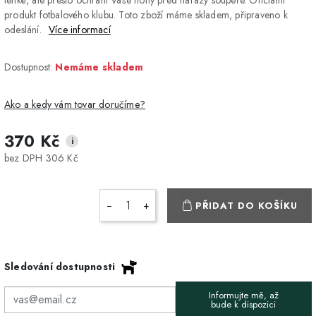
produkt fotbalového klubu. Toto zboží máme skladem, připraveno k
odeslání.
Více informací
Dostupnost:
Nemáme skladem
Ako a kedy vám tovar doručíme?
370 Kč
i
DPD Home - doručenie
2-3 dny
ZDARMA
bez DPH 306 Kč
na adresu
Packeta - Výdajné miesto
1-2 pracovné dni
ZDARMA
−
+
PŘIDAT DO KOŠÍKU
a Z-BOX
Osobný odber v Prešove
Osobní odběr v prodejně
ZDARMA
Sledování dostupnosti
DPD - Odberné miesto
1-2 pracovné dni
ZDARMA
Informujte mě, až
Pickup
bude k dispozici