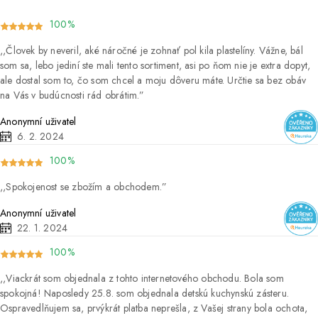
100%
Človek by neveril, aké náročné je zohnať pol kila plastelíny. Vážne, bál
som sa, lebo jediní ste mali tento sortiment, asi po ňom nie je extra dopyt,
ale dostal som to, čo som chcel a moju dôveru máte. Určtie sa bez obáv
na Vás v budúcnosti rád obrátim.
Anonymní uživatel
6. 2. 2024
100%
Spokojenost se zbožím a obchodem.
Anonymní uživatel
22. 1. 2024
100%
Viackrát som objednala z tohto internetového obchodu. Bola som
spokojná! Naposledy 25.8. som objednala detskú kuchynskú zásteru.
Ospravedlňujem sa, prvýkrát platba neprešla, z Vašej strany bola ochota,