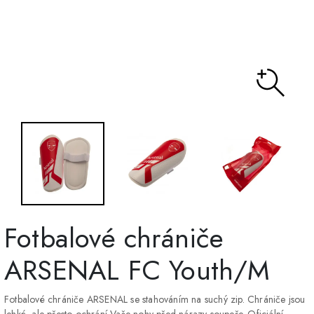
Fotbalové chrániče
ARSENAL FC Youth/M
Fotbalové chrániče ARSENAL se stahováním na suchý zip. Chrániče jsou
lehké, ale přesto ochrání Vaše nohy před nárazy soupeře. Oficiální