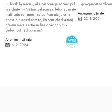
Človek by neveril, aké náročné je zohnať pol
Spokojenost se zbož
kila plastelíny. Vážne, bál som sa, lebo jediní ste
Anonymní uživatel
mali tento sortiment, asi po ňom nie je extra
22. 1. 2024
dopyt, ale dostal som to, čo som chcel a moju
dôveru máte. Určtie sa bez obáv na Vás v
budúcnosti rád obrátim.
Anonymní uživatel
6. 2. 2024