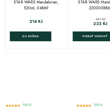
STAR WARS Mandalorian,
STAR WARS Manda
520ml, 04869
220000886
Běžná
261 Kč
214 Kč
Cena
222 Kč
Cena
DO KOŠÍKA
VYBRAŤ VEĽKOSŤ
100%
100%