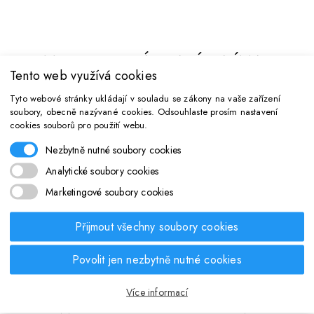
MOHLO BY VÁS TAKÉ ZAJÍMAT
Tento web využívá cookies
Tyto webové stránky ukládají v souladu se zákony na vaše zařízení
Skladem
soubory, obecně nazývané cookies. Odsouhlaste prosím nastavení
cookies souborů pro použití webu.
Nezbytně nutné soubory cookies
Analytické soubory cookies
Marketingové soubory cookies
Přijmout všechny soubory cookies
Povolit jen nezbytně nutné cookies
;
Více informací
é plavky
Keramický hrnek Star Wars,