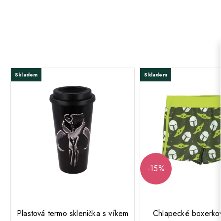
Skladem
Skladem
-15%
;
;
Plastová termo sklenička s víkem
Chlapecké boxerkov