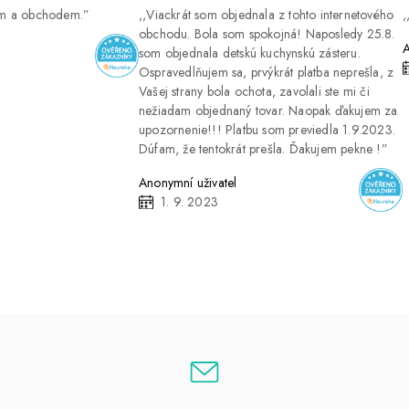
ím a obchodem.
Viackrát som objednala z tohto internetového
obchodu. Bola som spokojná! Naposledy 25.8.
A
som objednala detskú kuchynskú zásteru.
Ospravedlňujem sa, prvýkrát platba neprešla, z
Vašej strany bola ochota, zavolali ste mi či
nežiadam objednaný tovar. Naopak ďakujem za
upozornenie!!! Platbu som previedla 1.9.2023.
Dúfam, že tentokrát prešla. Ďakujem pekne !
Anonymní uživatel
1. 9. 2023