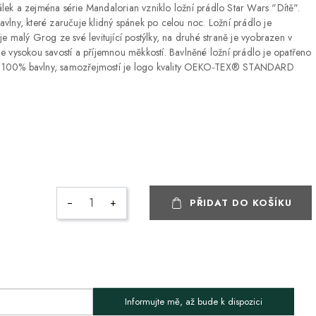
ek a zejména série Mandalorian vzniklo ložní prádlo Star Wars "Dítě".
vlny, které zaručuje klidný spánek po celou noc. Ložní prádlo je
e malý Grog ze své levitující postýlky, na druhé straně je vyobrazen v
e vysokou savostí a příjemnou měkkostí. Bavlněné ložní prádlo je opatřeno
itní 100% bavlny, samozřejmostí je logo kvality OEKO-TEX® STANDARD
−
+
ZDARMA
PŘIDAT DO KOŠÍKU
ZDARMA
ZDARMA
Informujte mě, až bude k dispozici
ZDARMA