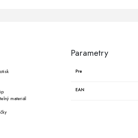
Parametry
otisk
Pre
EAN
ip
elný materiál
ičky