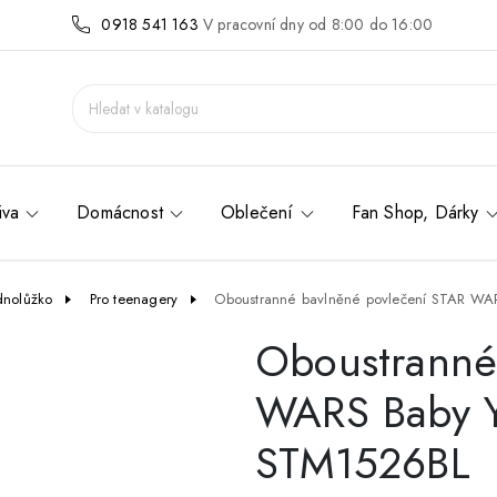
0918 541 163
V pracovní dny od 8:00 do 16:00
iva
Domácnost
Oblečení
Fan Shop, Dárky
dnolůžko
Pro teenagery
Oboustranné bavlněné povlečení STAR W
Oboustranné
WARS Baby 
STM1526BL