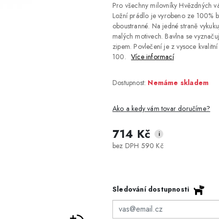
Pro všechny milovníky Hvězdných vál
Ložní prádlo je vyrobeno ze 100% ba
oboustranné. Na jedné straně vykukuj
malých motivech. Bavlna se vyznačuj
zipem. Povlečení je z vysoce kval
100.
Více informací
Dostupnost:
Nemáme skladem
Ako a kedy vám tovar doručíme?
714 Kč
i
DPD Home - doručenie na adresu
2-3 dny
bez DPH 590 Kč
Packeta - Výdajné miesto a Z-BOX
1-2 pracovné dni
Sledování dostupnosti
Osobný odber v Prešove
Osobní odběr v prodejně
DPD - Odberné miesto Pickup
1-2 pracovné dni