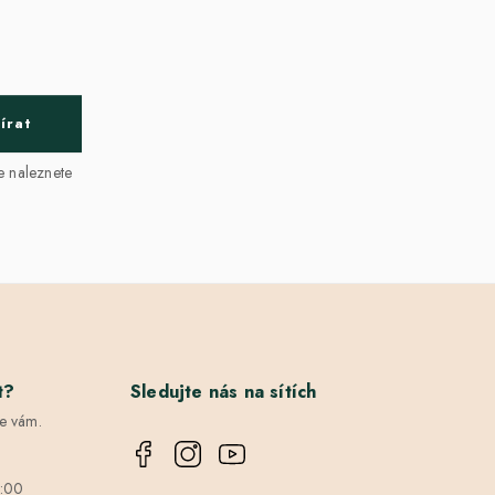
írat
e naleznete
t?
Sledujte nás na sítích
e vám.
6:00