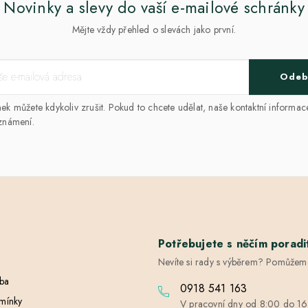
Novinky a slevy do vaší e-mailové schránky
Mějte vždy přehled o slevách jako první.
Odeb
k můžete kdykoliv zrušit. Pokud to chcete udělat, naše kontaktní informac
známení.
Potřebujete s něčím poradi
Nevíte si rady s výběrem? Pomůžem
tba
0918 541 163
mínky
V pracovní dny od 8:00 do 1