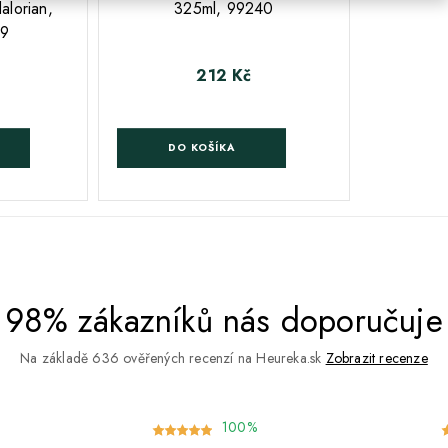
lorian,
325ml, 99240
9
212 Kč
Cena
 cena
DO KOŠÍKA
98% zákazníků nás doporučuje
Na základě 636 ověřených recenzí na Heureka.sk
Zobrazit recenze
100%