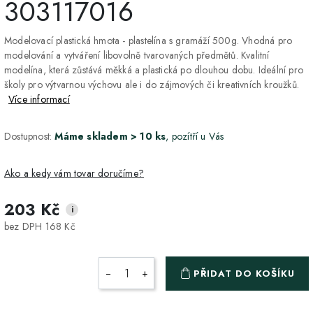
303117016
Modelovací plastická hmota - plastelína s gramáží 500g. Vhodná pro
modelování a vytváření libovolně tvarovaných předmětů. Kvalitní
modelína, která zůstává měkká a plastická po dlouhou dobu. Ideální pro
školy pro výtvarnou výchovu ale i do zájmových či kreativních kroužků.
Více informací
Dostupnost:
Máme skladem > 10 ks
, pozítří u Vás
Ako a kedy vám tovar doručíme?
203 Kč
i
DPD Home - doručenie
2-3 dny
ZDARMA
bez DPH 168 Kč
na adresu
Packeta - Výdajné miesto
1-2 pracovné dni
ZDARMA
−
+
PŘIDAT DO KOŠÍKU
a Z-BOX