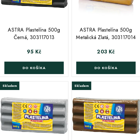
ASTRA Plastelína 500g
ASTRA Plastelína 500g
Černá, 303117013
Metalická Zlatá, 303117014
95 Kč
203 Kč
Cena
Cena
DO KOŠÍKA
DO KOŠÍKA
Skladem
Skladem