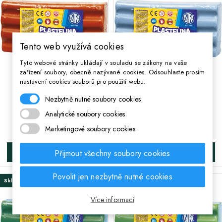
Tento web využívá cookies
Tyto webové stránky ukládají v souladu se zákony na vaše
zařízení soubory, obecně nazývané cookies. Odsouhlaste prosím
nastavení cookies souborů pro použití webu.
ASTRA Plastelína 500g
ASTRA Plastelína 500g
Nezbytně nutné soubory cookies
Červená, 303117006
Modrá Světla, 303117008
Analytické soubory cookies
95 Kč
95 Kč
Cena
Cena
Marketingové soubory cookies
Přijmout všechny soubory cookies
DO KOŠÍKA
DO KOŠÍKA
Povolit jen nezbytně nutné cookies
Skladem
Skladem
Více informací