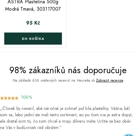
ASTRA Plastelína 500g
Modrá Tmavá, 303117007
95 Kč
Cena
DO KOŠÍKA
98% zákazníků nás doporučuje
Na základě 636 ověřených recenzí na Heureka.sk
Zobrazit recenze
100%
Človek by neveril, aké náročné je zohnať pol kila plastelíny. Vážne, bál
som sa, lebo jediní ste mali tento sortiment, asi po ňom nie je extra dopyt,
ale dostal som to, čo som chcel a moju dôveru máte. Určtie sa bez obáv
na Vás v budúcnosti rád obrátim.