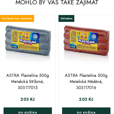
MOHLO BY VÁS TAKÉ ZAJÍMAT
Poslední kus skladem
Skladem
ASTRA Plastelína 500g
ASTRA Plastelína 500g
Metalická Stříbrná,
Metalická Měděná,
303117015
303117016
203 Kč
203 Kč
Cena
Cena
DO KOŠÍKA
DO KOŠÍKA