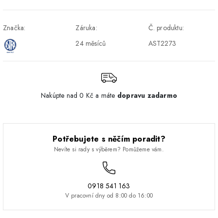
Osobný odber v Prešove
Osobní odběr v prodejně
ZDARMA
DPD - Odberné miesto
1-2 pracovné dni
ZDARMA
Značka:
Záruka:
Č. produktu:
Pickup
24 měsíců
AST2273
Nakúpte nad 0 Kč a máte
dopravu zadarmo
Potřebujete s něčím poradit?
Nevíte si rady s výběrem? Pomůžeme vám.
0918 541 163
V pracovní dny od 8:00 do 16:00