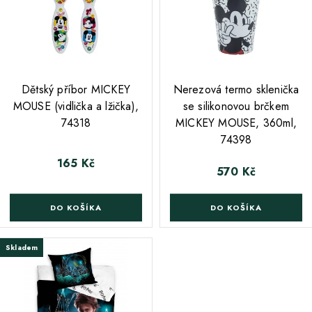
;
;
Dětský příbor MICKEY
Nerezová termo sklenička
MOUSE (vidlička a lžička),
se silikonovou brčkem
74318
MICKEY MOUSE, 360ml,
74398
165 Kč
Cena
570 Kč
Cena
DO KOŠÍKA
DO KOŠÍKA
Skladem