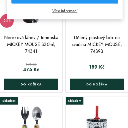
Více informací
-20%
;
;
Nerezová láhev / termoska
Dělený plastový box na
MICKEY MOUSE 330ml,
svačinu MICKEY MOUSE,
74341
74393
Běžná cena
595 Kč
189 Kč
Cena
475 Kč
Cena
DO KOŠÍKA
DO KOŠÍKA
Skladem
Skladem