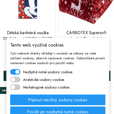
;
Dětská bavlněná osuška
CARBOTEX Supersoft
70/140cm MICKEY MOUSE
vánoční flísová deka
Tento web využívá cookies
Legend, 2200003862
150/200cm RED Coral,
ROT211003
Tyto webové stránky ukládají v souladu se zákony na vaše
zařízení soubory, obecně nazývané cookies. Odsouhlaste prosím
308 Kč
Cena
570 Kč
Cena
nastavení cookies souborů pro použití webu.
Nezbytně nutné soubory cookies
DO KOŠÍKA
DO KOŠÍKA
Analytické soubory cookies
Marketingové soubory cookies
Skladem
Skladem
Přijmout všechny soubory cookies
Povolit jen nezbytně nutné cookies