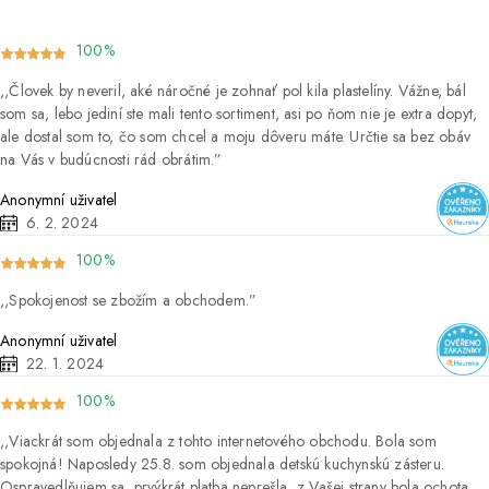
100%
Človek by neveril, aké náročné je zohnať pol kila plastelíny. Vážne, bál
som sa, lebo jediní ste mali tento sortiment, asi po ňom nie je extra dopyt,
ale dostal som to, čo som chcel a moju dôveru máte. Určtie sa bez obáv
na Vás v budúcnosti rád obrátim.
Anonymní uživatel
6. 2. 2024
100%
Spokojenost se zbožím a obchodem.
Anonymní uživatel
22. 1. 2024
100%
Viackrát som objednala z tohto internetového obchodu. Bola som
spokojná! Naposledy 25.8. som objednala detskú kuchynskú zásteru.
Ospravedlňujem sa, prvýkrát platba neprešla, z Vašej strany bola ochota,