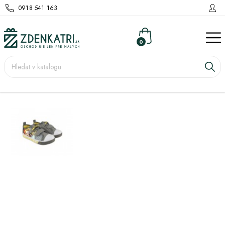
0918 541 163
0