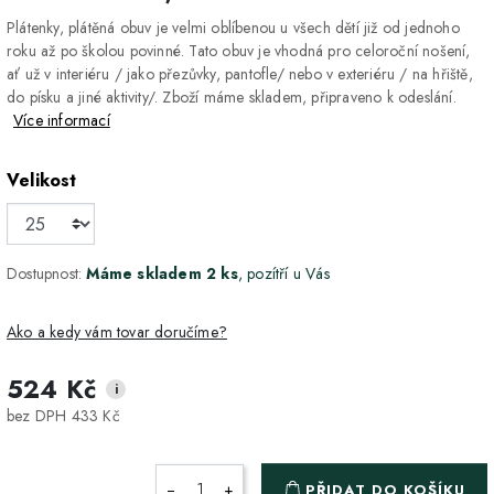
Plátenky, plátěná obuv je velmi oblíbenou u všech dětí již od jednoho
roku až po školou povinné. Tato obuv je vhodná pro celoroční nošení,
ať už v interiéru / jako přezůvky, pantofle/ nebo v exteriéru / na hřiště,
do písku a jiné aktivity/. Zboží máme skladem, připraveno k odeslání.
Více informací
Velikost
Dostupnost:
Máme skladem 2 ks
, pozítří u Vás
Ako a kedy vám tovar doručíme?
524 Kč
i
DPD Home - doručenie
2-3 dny
ZDARMA
bez DPH 433 Kč
na adresu
Packeta - Výdajné miesto
1-2 pracovné dni
ZDARMA
−
+
PŘIDAT DO KOŠÍKU