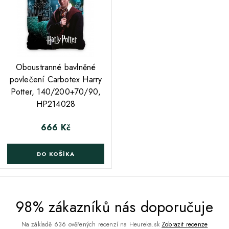
Oboustranné bavlněné
povlečení Carbotex Harry
Potter, 140/200+70/90,
HP214028
666 Kč
Cena
DO KOŠÍKA
98% zákazníků nás doporučuje
Na základě 636 ověřených recenzí na Heureka.sk
Zobrazit recenze