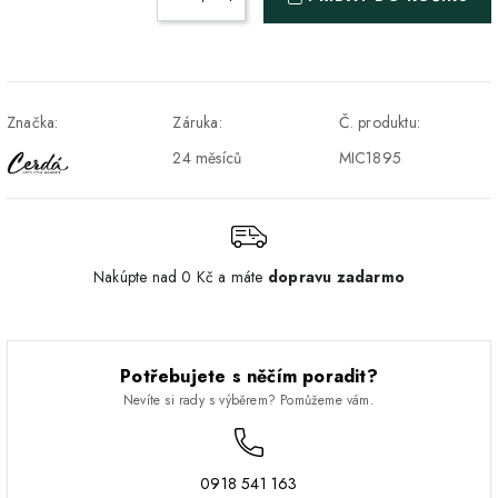
a Z-BOX
Osobný odber v Prešove
Osobní odběr v prodejně
ZDARMA
DPD - Odberné miesto
1-2 pracovné dni
ZDARMA
Značka:
Záruka:
Č. produktu:
Pickup
24 měsíců
MIC1895
Nakúpte nad 0 Kč a máte
dopravu zadarmo
Potřebujete s něčím poradit?
Nevíte si rady s výběrem? Pomůžeme vám.
0918 541 163