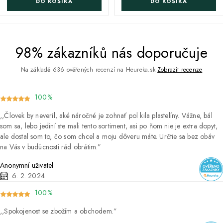
DO KOŠÍKA
DO KOŠÍKA
98% zákazníků nás doporučuje
Na základě 636 ověřených recenzí na Heureka.sk
Zobrazit recenze
100%
Človek by neveril, aké náročné je zohnať pol kila plastelíny. Vážne, bál
som sa, lebo jediní ste mali tento sortiment, asi po ňom nie je extra dopyt,
ale dostal som to, čo som chcel a moju dôveru máte. Určtie sa bez obáv
na Vás v budúcnosti rád obrátim.
Anonymní uživatel
6. 2. 2024
100%
Spokojenost se zbožím a obchodem.