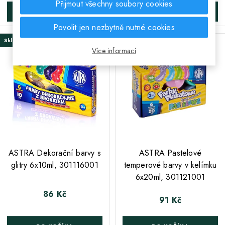
Přijmout všechny soubory cookies
DO KOŠÍKA
DO KOŠÍKA
Povolit jen nezbytně nutné cookies
Skladem
Poslední kus skladem
Více informací
;
;
ASTRA Dekorační barvy s
ASTRA Pastelové
glitry 6x10ml, 301116001
temperové barvy v kelímku
6x20ml, 301121001
86 Kč
Cena
91 Kč
Cena