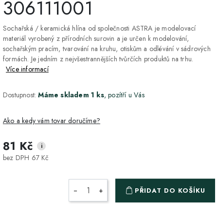
306111001
Sochařská / keramická hlína od společnosti ASTRA je modelovací
materiál vyrobený z přírodních surovin a je určen k modelování,
sochařským pracím, tvarování na kruhu, otiskům a odlévání v sádrových
formách. Je jedním z nejvšestrannějších tvůrčích produktů na trhu.
Více informací
Dostupnost:
Máme skladem 1 ks
, pozítří u Vás
Ako a kedy vám tovar doručíme?
81 Kč
i
DPD Home - doručenie
2-3 dny
ZDARMA
bez DPH 67 Kč
na adresu
Packeta - Výdajné miesto
1-2 pracovné dni
ZDARMA
−
+
PŘIDAT DO KOŠÍKU
a Z-BOX