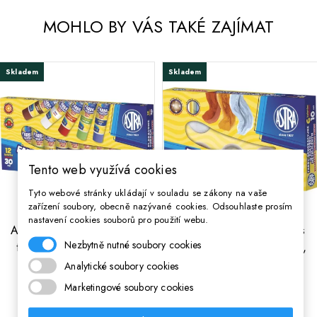
MOHLO BY VÁS TAKÉ ZAJÍMAT
Skladem
Skladem
Tento web využívá cookies
Tyto webové stránky ukládají v souladu se zákony na vaše
zařízení soubory, obecně nazývané cookies. Odsouhlaste prosím
nastavení cookies souborů pro použití webu.
;
ASTRA Temperové barvy v
ASTRA Dekorační barvy s
Nezbytně nutné soubory cookies
tubě 12x30ml, 83110901
kovovým odleskem 6x10ml,
83411900
Analytické soubory cookies
Marketingové soubory cookies
260 Kč
Cena
86 Kč
Cena