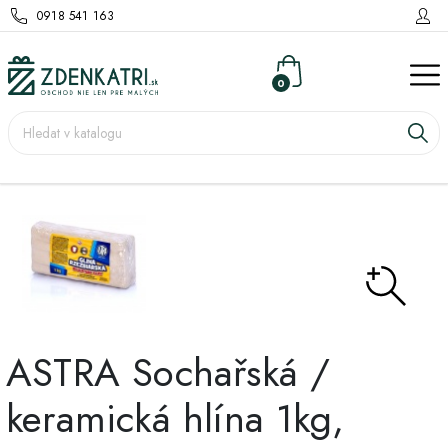
0918 541 163
0
ASTRA Sochařská /
keramická hlína 1kg,