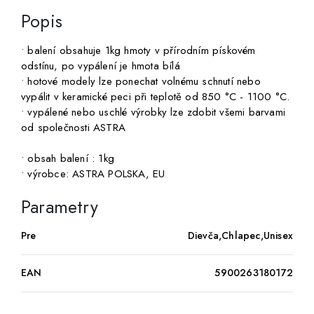
Popis
• balení obsahuje 1kg hmoty v přírodním pískovém
odstínu, po vypálení je hmota bílá
• hotové modely lze ponechat volnému schnutí nebo
vypálit v keramické peci při teplotě od 850 °C - 1100 °C.
• vypálené nebo uschlé výrobky lze zdobit všemi barvami
od společnosti ASTRA
• obsah balení : 1kg
• výrobce: ASTRA POLSKA, EU
Parametry
Pre
Dievča,Chlapec,Unisex
EAN
5900263180172