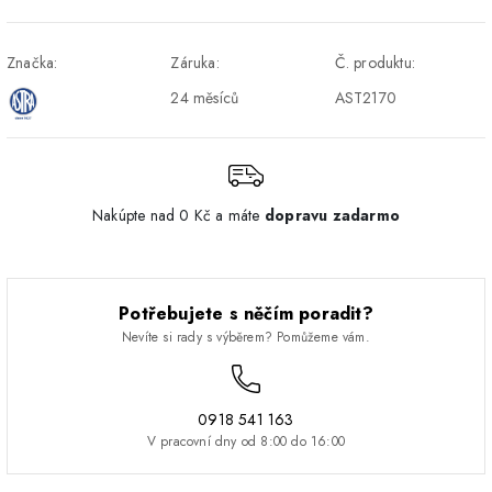
Osobný odber v Prešove
Osobní odběr v prodejně
ZDARMA
DPD - Odberné miesto
1-2 pracovné dni
ZDARMA
Značka:
Záruka:
Č. produktu:
Pickup
24 měsíců
AST2170
Nakúpte nad 0 Kč a máte
dopravu zadarmo
Potřebujete s něčím poradit?
Nevíte si rady s výběrem? Pomůžeme vám.
0918 541 163
V pracovní dny od 8:00 do 16:00