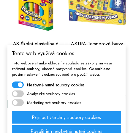
;
AS Školní plastelína 6
ASTRA Temperové barvy
barev, 303219001
v tubě 12x30ml,
Tento web využívá cookies
83110901
Tyto webové stránky ukládají v souladu se zákony na vaše
26 Kč
Cena
zařízení soubory, obecně nazývané cookies. Odsouhlaste
260 Kč
Cena
prosím nastavení cookies souborů pro použití webu.
Nezbytně nutné soubory cookies
DO KOŠÍKA
DO KOŠÍKA
Analytické soubory cookies
Marketingové soubory cookies
Skladem
Skladem
Přijmout všechny soubory cookies
Povolit jen nezbytně nutné cookies