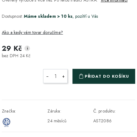
Dostupnost:
Máme skladem > 10 ks
, pozítří u Vás
Ako a kedy vám tovar doručíme?
29 Kč
i
DPD Home - doručenie
2-3 dny
4 Kč
bez DPH 24 Kč
na adresu
Packeta - Výdajné miesto
1-2 pracovné dni
3 Kč
−
+
PŘIDAT DO KOŠÍKU
a Z-BOX
Osobný odber v Prešove
Osobní odběr v prodejně
ZDARMA
DPD - Odberné miesto
1-2 pracovné dni
3 Kč
Značka:
Záruka:
Č. produktu:
Pickup
24 měsíců
AST2086