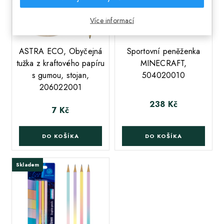
Více informací
;
ASTRA ECO, Obyčejná
Sportovní peněženka
tužka z kraftového papíru
MINECRAFT,
s gumou, stojan,
504020010
206022001
238 Kč
Cena
7 Kč
Cena
DO KOŠÍKA
DO KOŠÍKA
Skladem