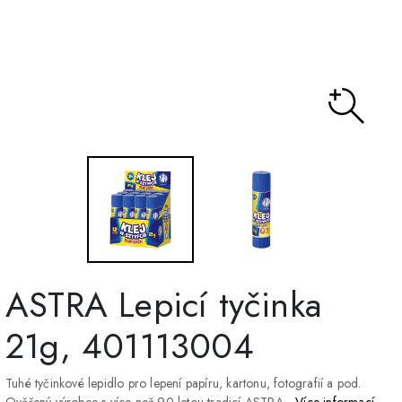
ASTRA Lepicí tyčinka
21g, 401113004
Tuhé tyčinkové lepidlo pro lepení papíru, kartonu, fotografií a pod.
Ověřený výrobce s více než 90 letou tradicí ASTRA.
Více informací