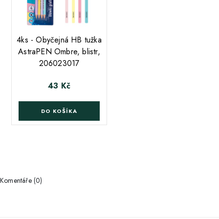
;
4ks - Obyčejná HB tužka
AstraPEN Ombre, blistr,
206023017
43 Kč
Cena
DO KOŠÍKA
Komentáře (0)