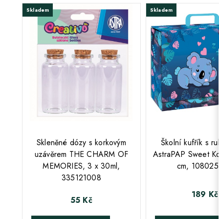
Skladem
Skladem
Skleněné dózy s korkovým
Školní kufřík s r
uzávěrem THE CHARM OF
AstraPAP Sweet Ko
MEMORIES, 3 x 30ml,
cm, 10802
335121008
189 Kč
Cena
55 Kč
Cena