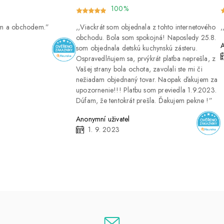
100%
ím a obchodem.
Viackrát som objednala z tohto internetového
obchodu. Bola som spokojná! Naposledy 25.8.
A
som objednala detskú kuchynskú zásteru.
Ospravedlňujem sa, prvýkrát platba neprešla, z
Vašej strany bola ochota, zavolali ste mi či
nežiadam objednaný tovar. Naopak ďakujem za
upozornenie!!! Platbu som previedla 1.9.2023.
Dúfam, že tentokrát prešla. Ďakujem pekne !
Anonymní uživatel
1. 9. 2023