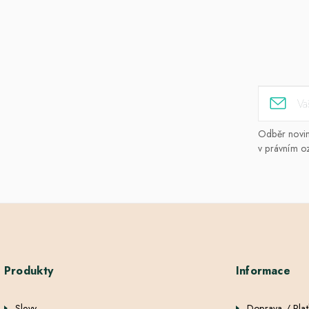
Odběr novine
v právním o
Produkty
Informace
Slevy
Doprava / Pla