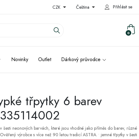
Přihlásit se
CZK
Čeština
0
Novinky
Outlet
Dárkový průvodce
pké třpytky 6 barev
335114002
 v šesti neonových barvách, které jsou vhodné jako příměs do barev, různé
Ověřený výrobce s více než 90 letou tradicí ASTRA. • jemné třpytky v šesti