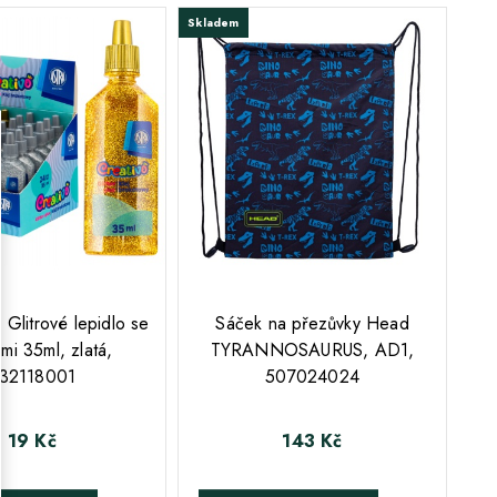
Skladem
litrové lepidlo se
Sáček na přezůvky Head
ami 35ml, zlatá,
TYRANNOSAURUS, AD1,
32118001
507024024
19 Kč
143 Kč
Cena
Cena