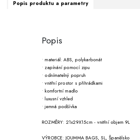
Popis produktu a parametry
Popis
• materiál: ABS, polykarbonát
• zapínání pomocí zipu
• odnímatelný popruh
• vnitřní prostor s přihrádkami
• komfortní madlo
• luxusní vzhled
• jemná podšívka
ROZMĚRY: 21x29X15cm - vnitřní objem 9L
VÝROBCE: JOUMMA BAGS, SL, Španělsko