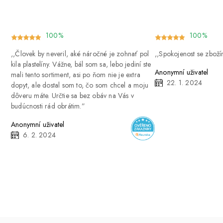
100%
100%
Človek by neveril, aké náročné je zohnať pol
Spokojenost se zbož
kila plastelíny. Vážne, bál som sa, lebo jediní ste
Anonymní uživatel
mali tento sortiment, asi po ňom nie je extra
22. 1. 2024
dopyt, ale dostal som to, čo som chcel a moju
dôveru máte. Určtie sa bez obáv na Vás v
budúcnosti rád obrátim.
Anonymní uživatel
6. 2. 2024