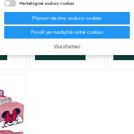
;
;
Marketingové soubory cookies
 batoh na
Plastový box na svačinu
Nerezov
OUSE,
MINNIE MOUSE, 51174
MINNIE M
Přijmout všechny soubory cookies
7
Povolit jen nezbytně nutné cookies
95 Kč
Cena
Více informací
DO KOŠÍKA
DO