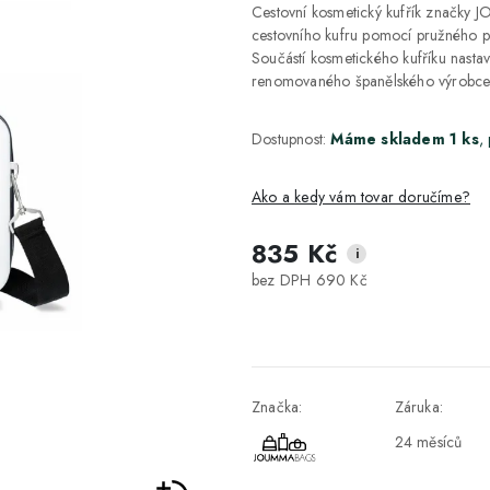
Cestovní kosmetický kufřík značky 
cestovního kufru pomocí pružného pás
Součástí kosmetického kufříku nastav
renomovaného španělského výrob
Dostupnost:
Máme skladem 1 ks
,
Ako a kedy vám tovar doručíme?
835 Kč
i
DPD Home - doručenie na adresu
2-3 dny
bez DPH 690 Kč
Packeta - Výdajné miesto a Z-BOX
1-2 pracovné dni
Osobný odber v Prešove
Osobní odběr v prodejně
Značka:
Záruka:
DPD - Odberné miesto Pickup
1-2 pracovné dni
24 měsíců