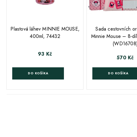
;
;
Plastová láhev MINNIE MOUSE,
Sada cestovních or
400ml, 74432
Minnie Mouse – 8-díl
(WD16708
93 Kč
Cena
570 Kč
Cena
DO KOŠÍKA
DO KOŠÍKA