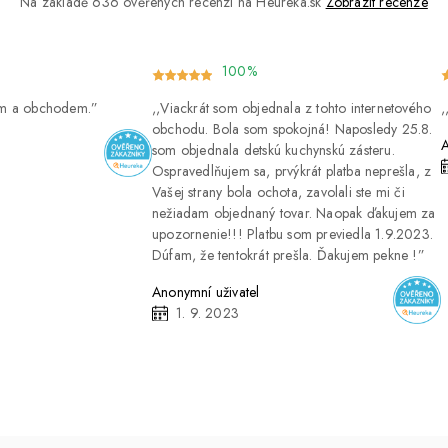
Na základě 636 ověřených recenzí na Heureka.sk
Zobrazit recenze
100%
ím a obchodem.
Viackrát som objednala z tohto internetového
obchodu. Bola som spokojná! Naposledy 25.8.
A
som objednala detskú kuchynskú zásteru.
Ospravedlňujem sa, prvýkrát platba neprešla, z
Vašej strany bola ochota, zavolali ste mi či
nežiadam objednaný tovar. Naopak ďakujem za
upozornenie!!! Platbu som previedla 1.9.2023.
Dúfam, že tentokrát prešla. Ďakujem pekne !
Anonymní uživatel
1. 9. 2023