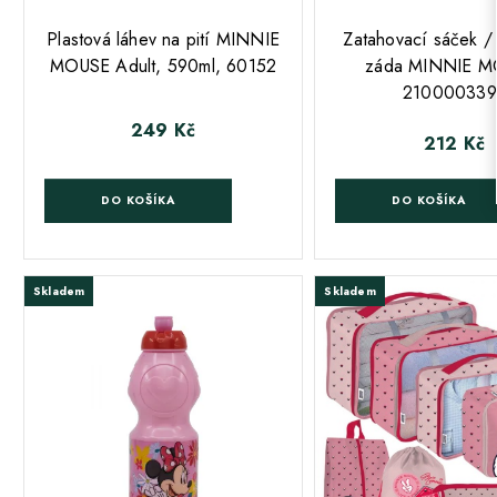
;
;
Plastová láhev na pití MINNIE
Zatahovací sáček /
MOUSE Adult, 590ml, 60152
záda MINNIE M
210000339
249 Kč
Cena
212 Kč
Cena
DO KOŠÍKA
DO KOŠÍKA
Skladem
Skladem