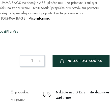
JOUMMA BAGS vyrobený z ABS (skořepina). Lze připevnit k rukojeti
ku na zadní straně. Uvnitř textilní přepážka pro rozdělení prostoru.
itelný odepínatelný ramenní popruh. Kvalita je zaručena od
ce JOUMMA BAGS.
Více informací
 pozítří u Vás
−
+
ZDARMA
PŘIDAT DO KOŠÍKU
ZDARMA
ZDARMA
Č. produktu:
Nakúpte nad 0 Kč a máte
dopravu
zadarmo
ZDARMA
MIN0486