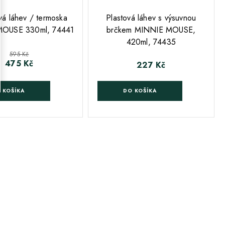
;
á láhev / termoska
Plastová láhev s výsuvnou
OUSE 330ml, 74441
brčkem MINNIE MOUSE,
420ml, 74435
Běžná cena
595 Kč
475 Kč
Cena
227 Kč
Cena
 KOŠÍKA
DO KOŠÍKA