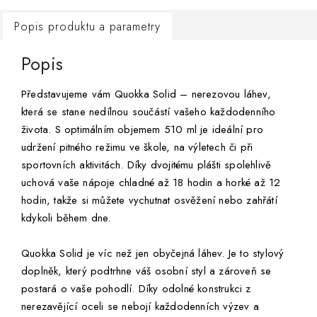
Popis produktu a parametry
Popis
Představujeme vám Quokka Solid – nerezovou láhev,
která se stane nedílnou součástí vašeho každodenního
života. S optimálním objemem 510 ml je ideální pro
udržení pitného režimu ve škole, na výletech či při
sportovních aktivitách. Díky dvojitému plášti spolehlivě
uchová vaše nápoje chladné až 18 hodin a horké až 12
hodin, takže si můžete vychutnat osvěžení nebo zahřátí
kdykoli během dne.
Quokka Solid je víc než jen obyčejná láhev. Je to stylový
doplněk, který podtrhne váš osobní styl a zároveň se
postará o vaše pohodlí. Díky odolné konstrukci z
nerezavějící oceli se nebojí každodenních výzev a