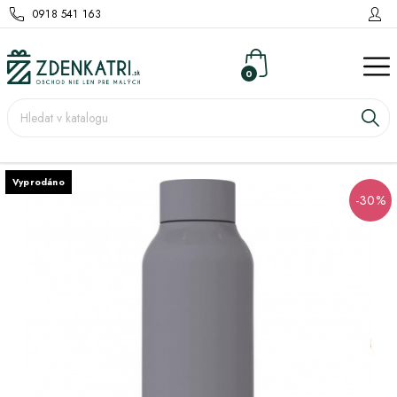
0918 541 163
0
Vyprodáno
-30%