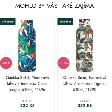
MOHLO BY VÁS TAKÉ ZAJÍMAT
Skladem
Skladem
-30%
-30%
;
;
Quokka Solid, Nerezová
Quokka Solid, Nerezová
láhev / termoska Color
láhev / termoska Tigers,
Jungle, 510ml, 11896
510ml, 11990
Běžná cena
Běžná cena
474 Kč
474 Kč
332 Kč
332 Kč
Cena
Cena