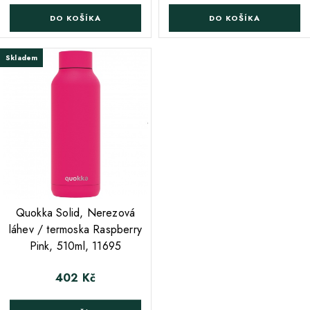
DO KOŠÍKA
DO KOŠÍKA
Skladem
;
Quokka Solid, Nerezová
láhev / termoska Raspberry
Pink, 510ml, 11695
402 Kč
Cena