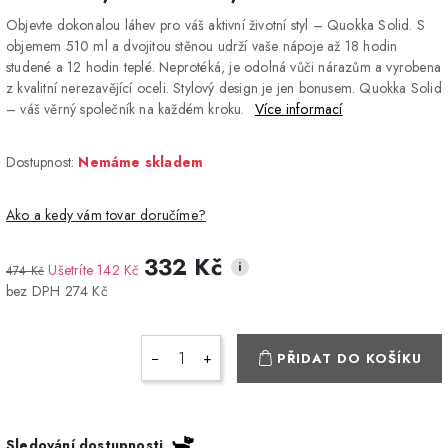
Objevte dokonalou láhev pro váš aktivní životní styl – Quokka Solid. S
objemem 510 ml a dvojitou stěnou udrží vaše nápoje až 18 hodin
studené a 12 hodin teplé. Neprotéká, je odolná vůči nárazům a vyrobena
z kvalitní nerezavějící oceli. Stylový design je jen bonusem. Quokka Solid
– váš věrný společník na každém kroku.
Více informací
Dostupnost:
Nemáme skladem
Ako a kedy vám tovar doručíme?
332 Kč
i
Ušetríte 142 Kč
474 Kč
DPD Home - doručenie
2-3 dny
ZDARMA
bez DPH 274 Kč
na adresu
Packeta - Výdajné miesto
1-2 pracovné dni
ZDARMA
−
+
PŘIDAT DO KOŠÍKU
a Z-BOX
Osobný odber v Prešove
Osobní odběr v prodejně
ZDARMA
Sledování dostupnosti