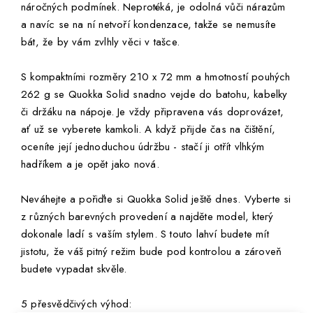
náročných podmínek. Neprotéká, je odolná vůči nárazům
a navíc se na ní netvoří kondenzace, takže se nemusíte
bát, že by vám zvlhly věci v tašce.
S kompaktními rozměry 210 x 72 mm a hmotností pouhých
262 g se Quokka Solid snadno vejde do batohu, kabelky
či držáku na nápoje. Je vždy připravena vás doprovázet,
ať už se vyberete kamkoli. A když přijde čas na čištění,
oceníte její jednoduchou údržbu - stačí ji otřít vlhkým
hadříkem a je opět jako nová.
Neváhejte a pořiďte si Quokka Solid ještě dnes. Vyberte si
z různých barevných provedení a najděte model, který
dokonale ladí s vaším stylem. S touto lahví budete mít
jistotu, že váš pitný režim bude pod kontrolou a zároveň
budete vypadat skvěle.
5 přesvědčivých výhod: