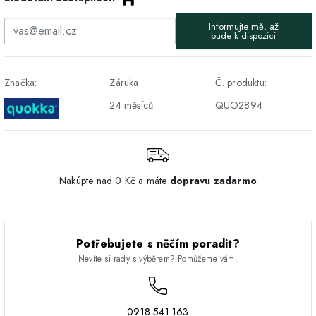
DPD - Odberné miesto
1-2 pracovné dni
ZDARMA
Informujte mě, až
Pickup
bude k dispozici
Značka:
Záruka:
Č. produktu:
24 měsíců
QUO2894
Nakúpte nad 0 Kč a máte
dopravu zadarmo
Potřebujete s něčím poradit?
Nevíte si rady s výběrem? Pomůžeme vám.
0918 541 163