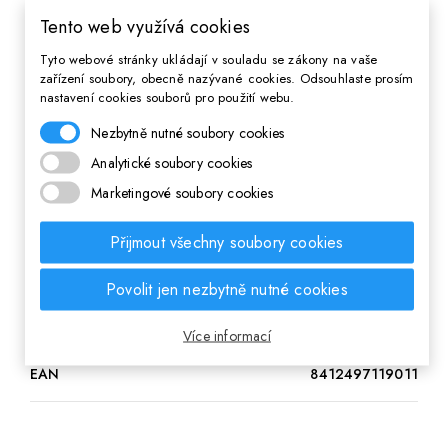
Tento web využívá cookies
• Dvojitá stěna pro dlouhotrvající udržení teploty nápojů
Tyto webové stránky ukládají v souladu se zákony na vaše
(18h studené, 12h teplé)
zařízení soubory, obecně nazývané cookies. Odsouhlaste prosím
• Odolná konstrukce z nerezavějící oceli pro maximální
nastavení cookies souborů pro použití webu.
trvanlivost
Nezbytně nutné soubory cookies
• Neprotéká, nerosí se a je odolná vůči nárazům - ideální
na cesty
Analytické soubory cookies
• Stylový design, který podtrhne váš osobní styl
Marketingové soubory cookies
• Kompaktní rozměry a nízká hmotnost pro snadné nošení
s sebou
Přijmout všechny soubory cookies
Parametry
Povolit jen nezbytně nutné cookies
Pre
Dievča,Chlapec,Unisex
Více informací
EAN
8412497119011