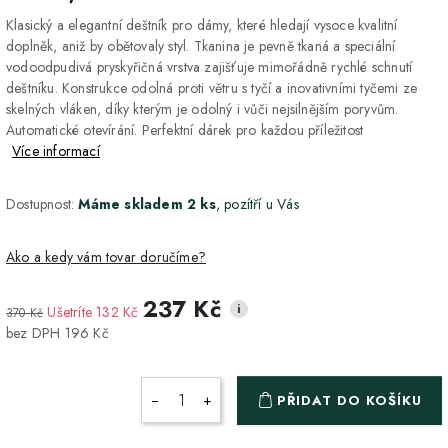
Klasický a elegantní deštník pro dámy, které hledají vysoce kvalitní
doplněk, aniž by obětovaly styl. Tkanina je pevně tkaná a speciální
vodoodpudivá pryskyřičná vrstva zajišťuje mimořádně rychlé schnutí
deštníku. Konstrukce odolná proti větru s tyčí a inovativními tyčemi ze
skelných vláken, díky kterým je odolný i vůči nejsilnějším poryvům.
Automatické otevírání. Perfektní dárek pro každou příležitost
Více informací
Dostupnost:
Máme skladem 2 ks
, pozítří u Vás
Ako a kedy vám tovar doručíme?
237 Kč
i
Ušetríte 132 Kč
370 Kč
DPD Home - doručenie
2-3 dny
ZDARMA
bez DPH 196 Kč
na adresu
Packeta - Výdajné miesto
1-2 pracovné dni
ZDARMA
−
+
PŘIDAT DO KOŠÍKU
a Z-BOX