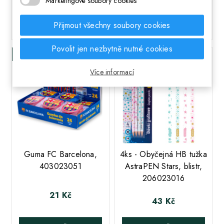
Marketingové soubory cookies
Přijmout všechny soubory cookies
DO KOŠÍKA
DO KOŠÍKA
Povolit jen nezbytně nutné cookies
Skladem
Skladem
Více informací
;
;
Guma FC Barcelona,
4ks - Obyčejná HB tužka
403023051
AstraPEN Stars, blistr,
206023016
21 Kč
Cena
43 Kč
Cena