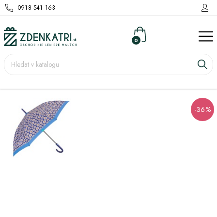
0918 541 163
0
-36%