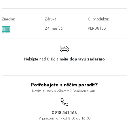
Osobný odber v Prešove
Osobní odběr v prodejně
ZDARMA
DPD - Odberné miesto
1-2 pracovné dni
ZDARMA
Značka:
Záruka:
Č. produktu:
Pickup
24 měsíců
PER0813B
Nakúpte nad 0 Kč a máte
dopravu zadarmo
Potřebujete s něčím poradit?
Nevíte si rady s výběrem? Pomůžeme vám.
0918 541 163
V pracovní dny od 8:00 do 16:00