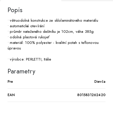
Popis
• větruodolná konstrukce ze sklolaminátového materiálu
• automatické otevírání
• průměr nataženého deštníku je 102cm, váha 385g
• odolná plastová rukojeť
• materiál: 100% polyester - kvalitní potah s teflonovou
úpravou
• výrobce: PERLETTI, Itálie
Parametry
Pre
Dievča
EAN
8015831262420