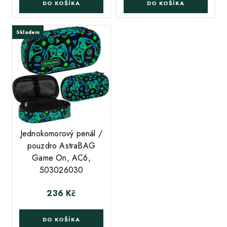
DO KOŠÍKA
DO KOŠÍKA
Skladem
;
Jednokomorový penál /
pouzdro AstraBAG
Game On, AC6,
503026030
236 Kč
Cena
DO KOŠÍKA