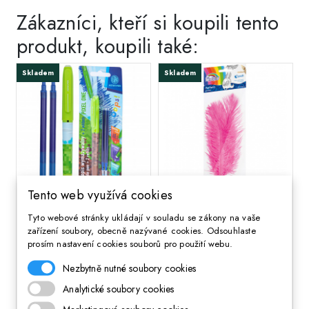
Zákazníci, kteří si koupili tento
produkt, koupili také:
Skladem
Skladem
Tento web využívá cookies
;
;
Gumovatelné pero
Dekorační pírka Fiorello
Tyto webové stránky ukládají v souladu se zákony na vaše
OOPS! Pixel One,
růžové 16–22 cm, 3 ks
zařízení soubory, obecně nazývané cookies. Odsouhlaste
0,6mm, modré + 2
prosím nastavení cookies souborů pro použití webu.
náplně, blistr, mix barev,
Nezbytně nutné soubory cookies
201023016
53 Kč
Cena
Analytické soubory cookies
115 Kč
Cena