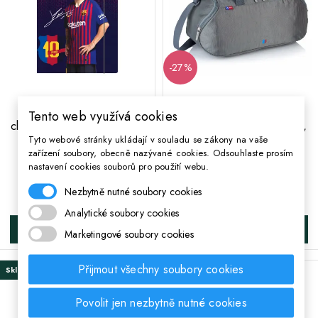
-27%
;
Odkládací mapa se 3
Sportovní taška FC
Tento web využívá cookies
chlopněmi a gumičkou, A4,
BARCELONA Grey 48cm,
Tyto webové stránky ukládají v souladu se zákony na vaše
FC BARCELONA, mix
FC-192, 506018004
zařízení soubory, obecně nazývané cookies. Odsouhlaste prosím
motivů, 108019001
nastavení cookies souborů pro použití webu.
Běžná cena
716 Kč
523 Kč
Cena
Nezbytně nutné soubory cookies
41 Kč
Cena
Analytické soubory cookies
DO KOŠÍKA
DO KOŠÍKA
Marketingové soubory cookies
Přijmout všechny soubory cookies
Skladem
Skladem
Povolit jen nezbytně nutné cookies