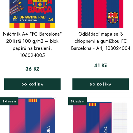
;
Náčrtník A4 "FC Barcelona"
Odkládací mapa se 3
20 listů 100 g/m2 – blok
chlopněmi a gumičkou FC
papírů na kreslení,
Barcelona - A4, 108024004
106024005
41 Kč
Cena
36 Kč
Cena
DO KOŠÍKA
DO KOŠÍKA
Skladem
Skladem