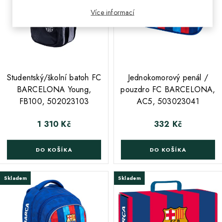
Více informací
;
;
Studentský/školní batoh FC
Jednokomorový penál /
BARCELONA Young,
pouzdro FC BARCELONA,
FB100, 502023103
AC5, 503023041
1 310 Kč
332 Kč
Cena
Cena
DO KOŠÍKA
DO KOŠÍKA
Skladem
Skladem