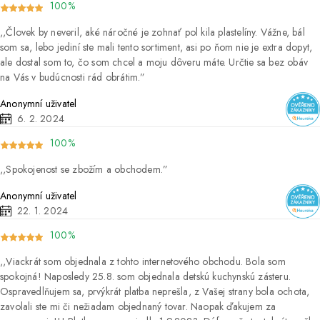
100%
Človek by neveril, aké náročné je zohnať pol kila plastelíny. Vážne, bál
som sa, lebo jediní ste mali tento sortiment, asi po ňom nie je extra dopyt,
ale dostal som to, čo som chcel a moju dôveru máte. Určtie sa bez obáv
na Vás v budúcnosti rád obrátim.
Anonymní uživatel
6. 2. 2024
100%
Spokojenost se zbožím a obchodem.
Anonymní uživatel
22. 1. 2024
100%
Viackrát som objednala z tohto internetového obchodu. Bola som
spokojná! Naposledy 25.8. som objednala detskú kuchynskú zásteru.
Ospravedlňujem sa, prvýkrát platba neprešla, z Vašej strany bola ochota,
zavolali ste mi či nežiadam objednaný tovar. Naopak ďakujem za