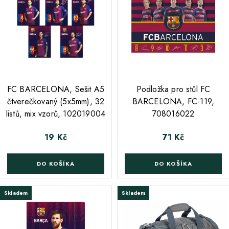
;
FC BARCELONA, Sešit A5
Podložka pro stůl FC
čtverečkovaný (5x5mm), 32
BARCELONA, FC-119,
listů, mix vzorů, 102019004
708016022
19 Kč
71 Kč
Cena
Cena
DO KOŠÍKA
DO KOŠÍKA
Skladem
Skladem