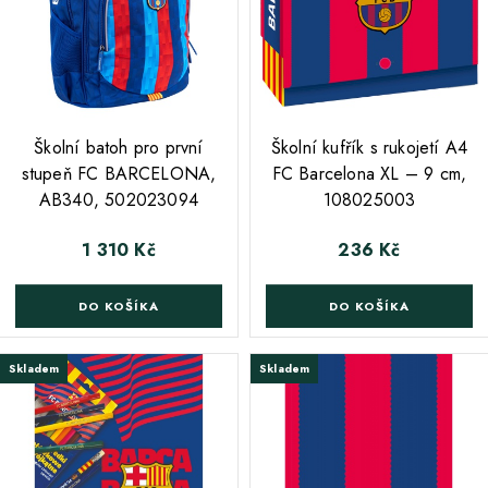
;
Školní batoh pro první
Školní kufřík s rukojetí A4
stupeň FC BARCELONA,
FC Barcelona XL – 9 cm,
AB340, 502023094
108025003
1 310 Kč
236 Kč
Cena
Cena
DO KOŠÍKA
DO KOŠÍKA
Skladem
Skladem