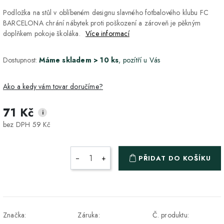
Podložka na stůl v oblíbeném designu slavného fotbalového klubu FC
BARCELONA chrání nábytek proti poškození a zároveň je pěkným
doplňkem pokoje školáka.
Více informací
Dostupnost:
Máme skladem > 10 ks
, pozítří u Vás
Ako a kedy vám tovar doručíme?
71 Kč
i
DPD Home - doručenie
2-3 dny
ZDARMA
bez DPH 59 Kč
na adresu
Packeta - Výdajné miesto
1-2 pracovné dni
ZDARMA
−
+
PŘIDAT DO KOŠÍKU
a Z-BOX
Osobný odber v Prešove
Osobní odběr v prodejně
ZDARMA
DPD - Odberné miesto
1-2 pracovné dni
ZDARMA
Značka:
Záruka:
Č. produktu:
Pickup