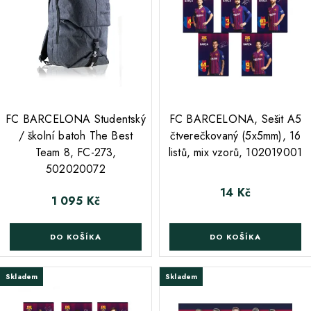
;
FC BARCELONA Studentský
FC BARCELONA, Sešit A5
/ školní batoh The Best
čtverečkovaný (5x5mm), 16
Team 8, FC-273,
listů, mix vzorů, 102019001
502020072
14 Kč
Cena
1 095 Kč
Cena
DO KOŠÍKA
DO KOŠÍKA
Skladem
Skladem