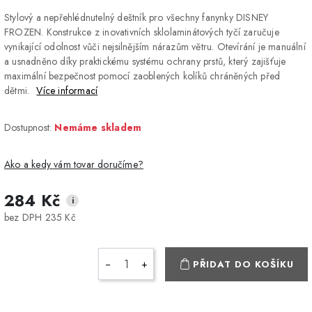
Stylový a nepřehlédnutelný deštník pro všechny fanynky DISNEY
FROZEN. Konstrukce z inovativních sklolaminátových tyčí zaručuje
vynikající odolnost vůči nejsilnějším nárazům větru. Otevírání je manuální
a usnadněno díky praktickému systému ochrany prstů, který zajišťuje
maximální bezpečnost pomocí zaoblených kolíků chráněných před
dětmi.
Více informací
Dostupnost:
Nemáme skladem
Ako a kedy vám tovar doručíme?
284 Kč
i
DPD Home - doručenie
2-3 dny
ZDARMA
bez DPH 235 Kč
na adresu
Packeta - Výdajné miesto
1-2 pracovné dni
ZDARMA
−
+
PŘIDAT DO KOŠÍKU
a Z-BOX
Osobný odber v Prešove
Osobní odběr v prodejně
ZDARMA