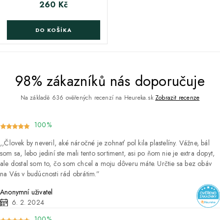
260 Kč
Cena
DO KOŠÍKA
98% zákazníků nás doporučuje
Na základě 636 ověřených recenzí na Heureka.sk
Zobrazit recenze
100%
Človek by neveril, aké náročné je zohnať pol kila plastelíny. Vážne, bál
som sa, lebo jediní ste mali tento sortiment, asi po ňom nie je extra dopyt,
ale dostal som to, čo som chcel a moju dôveru máte. Určtie sa bez obáv
na Vás v budúcnosti rád obrátim.
Anonymní uživatel
6. 2. 2024
100%