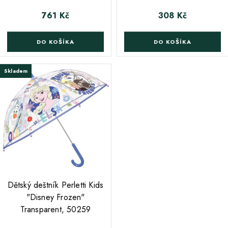
761 Kč
308 Kč
Cena
Cena
DO KOŠÍKA
DO KOŠÍKA
Skladem
;
Dětský deštník Perletti Kids
"Disney Frozen"
Transparent, 50259