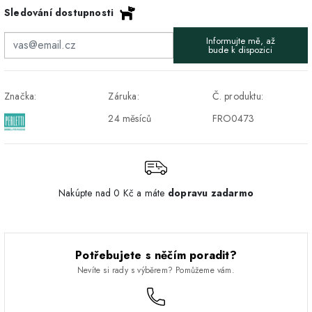
Sledování dostupnosti
DPD - Odberné miesto
1-2 pracovné dni
ZDARMA
Informujte mě, až
Pickup
bude k dispozici
Značka:
Záruka:
Č. produktu:
24 měsíců
FRO0473
Nakúpte nad 0 Kč a máte
dopravu zadarmo
Potřebujete s něčím poradit?
Nevíte si rady s výběrem? Pomůžeme vám.