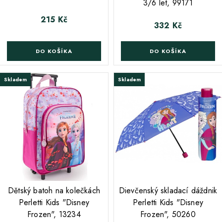
3/6 let, 99171
215 Kč
Cena
332 Kč
Cena
DO KOŠÍKA
DO KOŠÍKA
Skladem
Skladem
;
;
Dětský batoh na kolečkách
Dievčenský skladací dáždnik
Perletti Kids "Disney
Perletti Kids "Disney
Frozen", 13234
Frozen", 50260