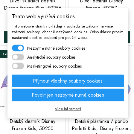
Dívčí skládací deštník
Dívčí deštník Disney
Disney Frozen Blue, 50256
Frozen, 50257
Tento web využívá cookies
284 Kč
227 Kč
Cena
Cena
Tyto webové stránky ukládají v souladu se zákony na vaše
zařízení soubory, obecně nazývané cookies. Odsouhlaste prosím
nastavení cookies souborů pro použití webu.
DO KOŠÍKA
DO KOŠÍKA
Nezbytně nutné soubory cookies
Skladem
Skladem
Analytické soubory cookies
Marketingové soubory cookies
Přijmout všechny soubory cookies
Povolit jen nezbytně nutné cookies
Více informací
;
;
Dětský deštník Disney
Dětská pláštěnka / pončo
Frozen Kids, 50250
Perletti Kids, Disney Frozen,