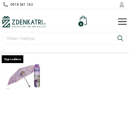
0918 541 163
0
Vyprodáno