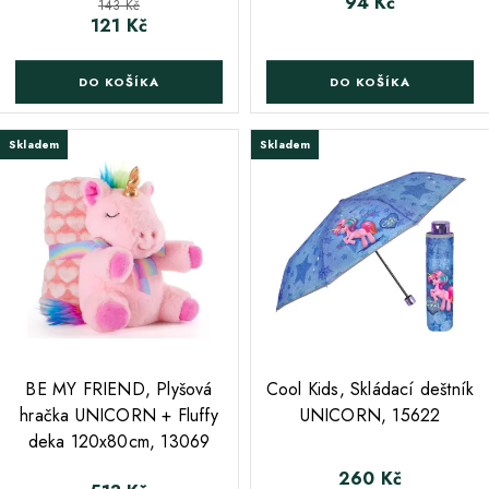
94 Kč
Cena
Běžná cena
143 Kč
121 Kč
Cena
DO KOŠÍKA
DO KOŠÍKA
Skladem
Skladem
;
;
BE MY FRIEND, Plyšová
Cool Kids, Skládací deštník
hračka UNICORN + Fluffy
UNICORN, 15622
deka 120x80cm, 13069
260 Kč
Cena