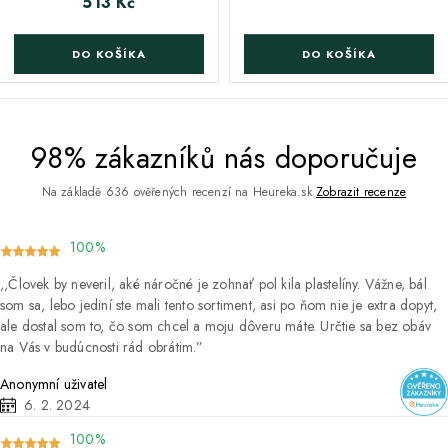
513 Kč
Cena
DO KOŠÍKA
DO KOŠÍKA
98% zákazníků nás doporučuje
Na základě 636 ověřených recenzí na Heureka.sk
Zobrazit recenze
100%
Človek by neveril, aké náročné je zohnať pol kila plastelíny. Vážne, bál
som sa, lebo jediní ste mali tento sortiment, asi po ňom nie je extra dopyt,
ale dostal som to, čo som chcel a moju dôveru máte. Určtie sa bez obáv
na Vás v budúcnosti rád obrátim.
Anonymní uživatel
6. 2. 2024
100%