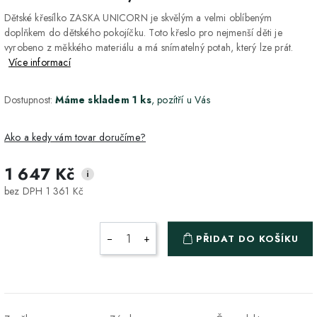
Dětské křesílko ZASKA UNICORN je skvělým a velmi oblíbeným
doplňkem do dětského pokojíčku. Toto křeslo pro nejmenší děti je
vyrobeno z měkkého materiálu a má snímatelný potah, který lze prát.
Více informací
Dostupnost:
Máme skladem 1 ks
, pozítří u Vás
Ako a kedy vám tovar doručíme?
1 647 Kč
i
DPD Home - doručenie
2-3 dny
ZDARMA
bez DPH 1 361 Kč
na adresu
Packeta - Výdajné miesto
1-2 pracovné dni
ZDARMA
−
+
PŘIDAT DO KOŠÍKU
a Z-BOX
Osobný odber v Prešove
Osobní odběr v prodejně
ZDARMA
DPD - Odberné miesto
1-2 pracovné dni
ZDARMA