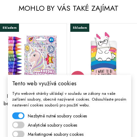
MOHLO BY VÁS TAKÉ ZAJÍMAT
Skladem
Skladem
-15%
Tento web využívá cookies
Tyto webové stránky ukládají v souladu se zákony na vaše
Dětské grafitové barvičky
CARBOTEX Bavlněné
zařízení soubory, obecně nazývané cookies. Odsouhlaste prosím
bez dřeva UNICORN, sada
povlečení s oušky
nastavení cookies souborů pro použití webu.
12ks, 316121009
UNICORN,
Nezbytně nutné soubory cookies
140/200+70/80,
Analytické soubory cookies
NL201080
Marketingové soubory cookies
44 Kč
Cena