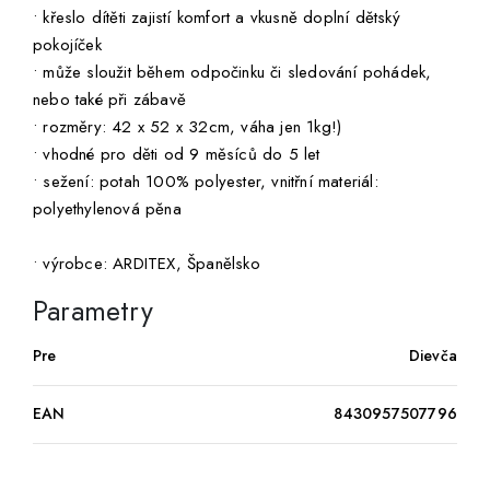
• křeslo dítěti zajistí komfort a vkusně doplní dětský
pokojíček
• může sloužit během odpočinku či sledování pohádek,
nebo také při zábavě
• rozměry: 42 x 52 x 32cm, váha jen 1kg!)
• vhodné pro děti od 9 měsíců do 5 let
• sežení: potah 100% polyester, vnitřní materiál:
polyethylenová pěna
• výrobce: ARDITEX, Španělsko
Parametry
Pre
Dievča
EAN
8430957507796