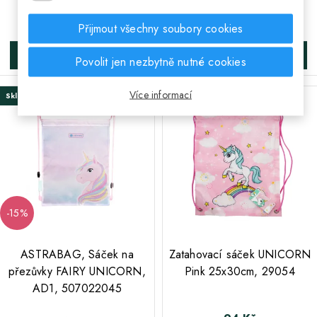
Běžná cena
523 Kč
444 Kč
Cena
Přijmout všechny soubory cookies
DO KOŠÍKA
DO KOŠÍKA
Povolit jen nezbytně nutné cookies
Více informací
Skladem
Poslední kus skladem
-15%
;
;
ASTRABAG, Sáček na
Zatahovací sáček UNICORN
přezůvky FAIRY UNICORN,
Pink 25x30cm, 29054
AD1, 507022045