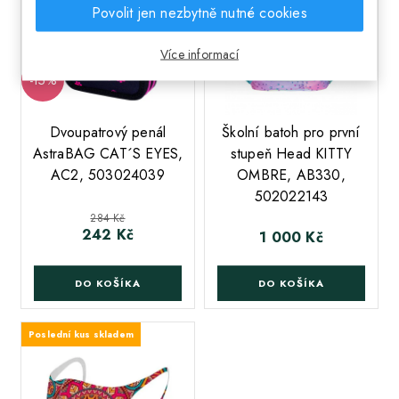
Povolit jen nezbytně nutné cookies
Více informací
-15%
;
;
Dvoupatrový penál
Školní batoh pro první
AstraBAG CAT´S EYES,
stupeň Head KITTY
AC2, 503024039
OMBRE, AB330,
502022143
Běžná cena
284 Kč
242 Kč
Cena
1 000 Kč
Cena
DO KOŠÍKA
DO KOŠÍKA
Poslední kus skladem