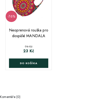
-76%
Neoprenová rouška pro
dospělé MANDALA
Běžná cena
94 Kč
23 Kč
Cena
DO KOŠÍKA
Komentáře (0)