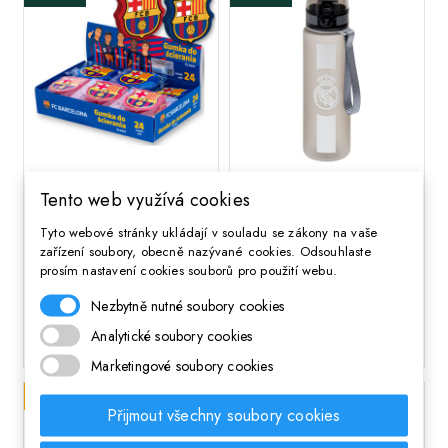
;
Guma FC Barcelona,
Športová fľaša Real
Tento web využívá cookies
403023051
Madrid Young Black –
Tyto webové stránky ukládají v souladu se zákony na vaše
600 ml, 511026002
zařízení soubory, obecně nazývané cookies. Odsouhlaste
prosím nastavení cookies souborů pro použití webu.
21 Kč
Cena
238 Kč
Cena
Nezbytně nutné soubory cookies
Analytické soubory cookies
DO KOŠÍKA
DO KOŠÍKA
Marketingové soubory cookies
Poslední kus skladem
Skladem
Přijmout všechny soubory cookies