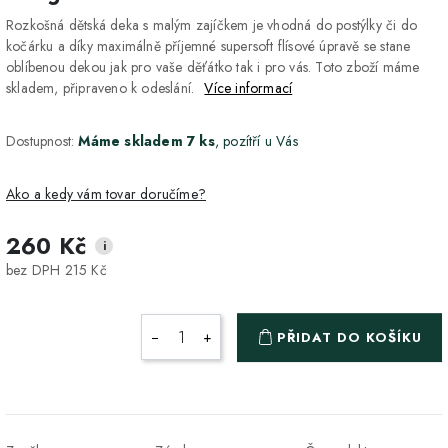
Rozkošná dětská deka s malým zajíčkem je vhodná do postýlky či do
kočárku a díky maximálně příjemné supersoft flísové úpravě se stane
oblíbenou dekou jak pro vaše děťátko tak i pro vás. Toto zboží máme
skladem, připraveno k odeslání.
Více informací
Dostupnost:
Máme skladem 7 ks
, pozítří u Vás
Ako a kedy vám tovar doručíme?
260 Kč
i
DPD Home - doručenie
2-3 dny
ZDARMA
bez DPH 215 Kč
na adresu
Packeta - Výdajné miesto
1-2 pracovné dni
ZDARMA
−
+
PŘIDAT DO KOŠÍKU
a Z-BOX
Osobný odber v Prešove
Osobní odběr v prodejně
ZDARMA
DPD - Odberné miesto
1-2 pracovné dni
ZDARMA