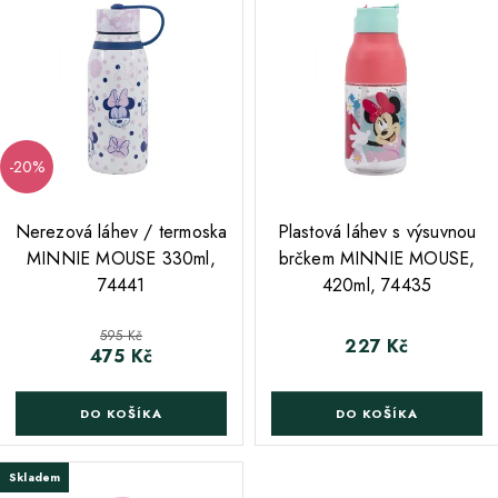
-20%
;
;
Nerezová láhev / termoska
Plastová láhev s výsuvnou
MINNIE MOUSE 330ml,
brčkem MINNIE MOUSE,
74441
420ml, 74435
Běžná cena
595 Kč
227 Kč
Cena
475 Kč
Cena
DO KOŠÍKA
DO KOŠÍKA
Skladem