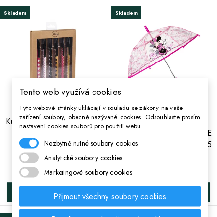
Skladem
Skladem
Tento web využívá cookies
Tyto webové stránky ukládají v souladu se zákony na vaše
;
;
zařízení soubory, obecně nazývané cookies. Odsouhlaste prosím
Kuličkové pero s víkem 6KS
PERLETTI Dětský
nastavení cookies souborů pro použití webu.
MINNIE MOUSE,
automatický deštník MINNIE
Nezbytně nutné soubory cookies
2100002748
MOUSE Transparent, 50135
Analytické soubory cookies
106 Kč
261 Kč
Cena
Cena
Marketingové soubory cookies
DO KOŠÍKA
DO KOŠÍKA
Přijmout všechny soubory cookies