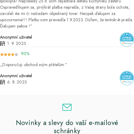
spokojná! Naposledy 25.8. som objednala detskú kuchynskú zásteru.
Ospravedlňujem sa, prvýkrát platba neprešla, z Vašej strany bola ochota,
zavolali ste mi či nežiadam objednaný tovar. Naopak ďakujem za
upozornenie!!! Platbu som previedla 1.9.2023. Dúfam, že tentokrát prešla.
Ďakujem pekne !
Anonymní uživatel
1. 9. 2023
90%
Doporučuji obchod svým přátelům.
Anonymní uživatel
6. 8. 2023
Novinky a slevy do vaší e-mailové
schránky