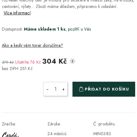
cestování, výlety.... Zboží máme skladem, připraveno k odeslání.
Více informací
Dostupnost:
Máme skladem 1 ks
, pozítří u Vás
Ako a kedy vám tovar doručíme?
304 Kč
i
Ušetríte 76 Kč
379 Kč
DPD Home - doručenie
2-3 dny
ZDARMA
bez DPH 251 Kč
na adresu
Packeta - Výdajné miesto
1-2 pracovné dni
ZDARMA
−
+
PŘIDAT DO KOŠÍKU
a Z-BOX
Osobný odber v Prešove
Osobní odběr v prodejně
ZDARMA
DPD - Odberné miesto
1-2 pracovné dni
ZDARMA
Značka:
Záruka:
Č. produktu:
Pickup
24 měsíců
MIN0383