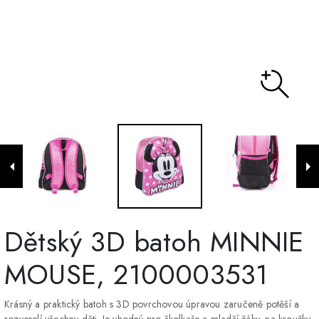
Dětský 3D batoh MINNIE
MOUSE, 2100003531
Krásný a praktický batoh s 3D povrchovou úpravou zaručeně potěší a
rozveselí všechny děti. Je vhodný pro školkaře a mladší žáky, na kroužky,