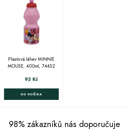
;
Plastová láhev MINNIE
MOUSE, 400ml, 74432
93 Kč
Cena
DO KOŠÍKA
98% zákazníků nás doporučuje