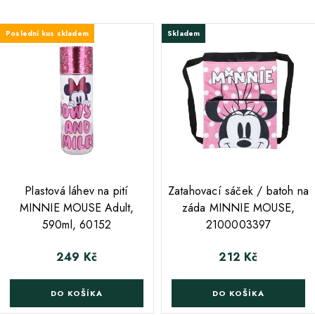
Poslední kus skladem
Skladem
;
;
Plastová láhev na pití
Zatahovací sáček / batoh na
MINNIE MOUSE Adult,
záda MINNIE MOUSE,
590ml, 60152
2100003397
249 Kč
212 Kč
Cena
Cena
DO KOŠÍKA
DO KOŠÍKA