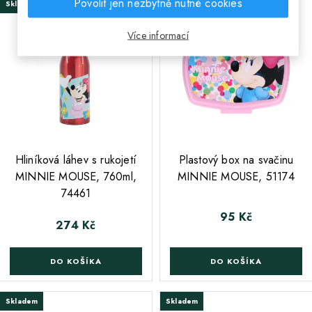
Povolit jen nezbytně nutné cookies
Skladem
Skladem
Více informací
;
;
Hliníková láhev s rukojetí
Plastový box na svačinu
MINNIE MOUSE, 760ml,
MINNIE MOUSE, 51174
74461
95 Kč
Cena
274 Kč
Cena
DO KOŠÍKA
DO KOŠÍKA
Skladem
Skladem