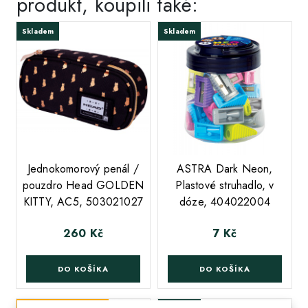
produkt, koupili také:
Skladem
Skladem
;
Jednokomorový penál /
ASTRA Dark Neon,
pouzdro Head GOLDEN
Plastové struhadlo, v
KITTY, AC5, 503021027
dóze, 404022004
260 Kč
7 Kč
Cena
Cena
DO KOŠÍKA
DO KOŠÍKA