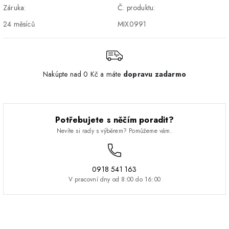
DPD - Odberné miesto
1-2 pracovné dni
ZDARMA
Záruka:
Č. produktu:
Pickup
24 měsíců
MIX0991
Nakúpte nad 0 Kč a máte
dopravu zadarmo
Potřebujete s něčím poradit?
Nevíte si rady s výběrem? Pomůžeme vám.
0918 541 163
V pracovní dny od 8:00 do 16:00