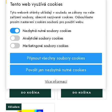
Poslední kus skladem
Skladem
Tento web využívá cookies
Tyto webové stránky ukládají v souladu se zákony na vaše
zařízení soubory, obecně nazývané cookies. Odsouhlaste
prosím nastavení cookies souborů pro použití webu.
Nezbytně nutné soubory cookies
Analytické soubory cookies
Marketingové soubory cookies
;
;
Taška na záda / sáček
Dvoupatrový penál s
DISNEY FROZEN Magic
náplní AstraBAG
Přijmout všechny soubory cookies
Ice, 2943821
Football, AC21,
503026033
Povolit jen nezbytně nutné cookies
394 Kč
Cena
405 Kč
Cena
Více informací
DO KOŠÍKA
DO KOŠÍKA
Skladem