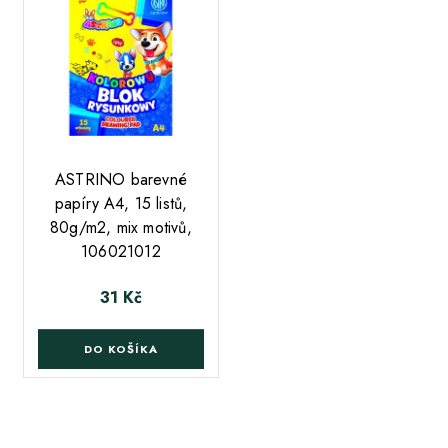
;
ASTRINO barevné
papíry A4, 15 listů,
80g/m2, mix motivů,
106021012
31 Kč
Cena
DO KOŠÍKA