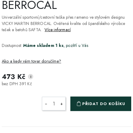
BERROCAL
Univerzální sportovní/cestovní taška přes rameno ve stylovém designu
VICKY MARTIN BERROCAL. Ověřená kvalita od španělského výrobce
tašek a batohů SAFTA.
Více informací
Dostupnost:
Máme skladem 1 ks
, pozítří u Vás
Ako a kedy vám tovar doručíme?
473 Kč
i
DPD Home - doručenie
2-3 dny
ZDARMA
bez DPH 391 Kč
na adresu
Packeta - Výdajné miesto
1-2 pracovné dni
ZDARMA
−
+
PŘIDAT DO KOŠÍKU
a Z-BOX
Osobný odber v Prešove
Osobní odběr v prodejně
ZDARMA