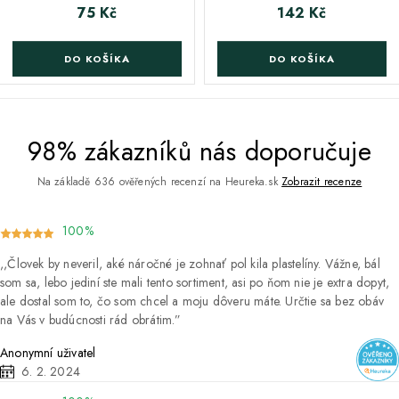
75 Kč
142 Kč
Cena
Cena
DO KOŠÍKA
DO KOŠÍKA
98% zákazníků nás doporučuje
Na základě 636 ověřených recenzí na Heureka.sk
Zobrazit recenze
100%
Človek by neveril, aké náročné je zohnať pol kila plastelíny. Vážne, bál
som sa, lebo jediní ste mali tento sortiment, asi po ňom nie je extra dopyt,
ale dostal som to, čo som chcel a moju dôveru máte. Určtie sa bez obáv
na Vás v budúcnosti rád obrátim.
Anonymní uživatel
6. 2. 2024