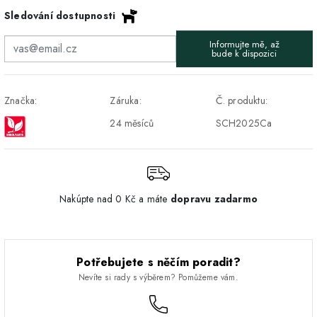
Sledování dostupnosti
DPD - Odberné miesto
1-2 pracovné dni
ZDARMA
Informujte mě, až
Pickup
bude k dispozici
Značka:
Záruka:
Č. produktu:
24 měsíců
SCH2025Ca
Nakúpte nad 0 Kč a máte
dopravu zadarmo
Potřebujete s něčím poradit?
Nevíte si rady s výběrem? Pomůžeme vám.