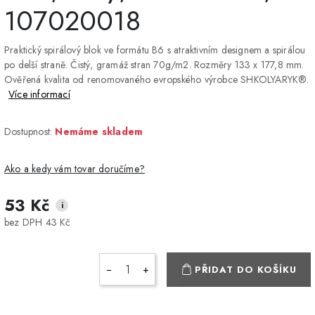
107020018
Praktický spirálový blok ve formátu B6 s atraktivním designem a spirálou
po delší straně. Čistý, gramáž stran 70g/m2. Rozměry 133 x 177,8 mm.
Ověřená kvalita od renomovaného evropského výrobce SHKOLYARYK®.
Více informací
Dostupnost:
Nemáme skladem
Ako a kedy vám tovar doručíme?
53 Kč
i
DPD Home - doručenie
2-3 dny
ZDARMA
bez DPH 43 Kč
na adresu
Packeta - Výdajné miesto
1-2 pracovné dni
ZDARMA
−
+
PŘIDAT DO KOŠÍKU
a Z-BOX
Osobný odber v Prešove
Osobní odběr v prodejně
ZDARMA