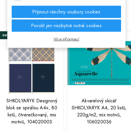
Přijmout všechny soubory cookies
MOHLO BY VÁS TAKÉ ZAJÍMAT
Povolit jen nezbytně nutné cookies
Skladem
Skladem
Více informací
;
;
SHKOLYARYK Designový
Akvarelový skicář
blok se spirálou A4+, 80
SHKOLYARYK A4, 20 listů,
listů, čtverečkovaný, mix
220g/m2, mix motivů,
motivů, 104020003
106020036