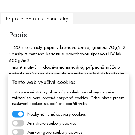
Popis produktu a parametry
Popis
• 120 stran, čistý papír v krémové barvě, gramáž 70g/m2
• desky z matného kartonu s povrchovou úpravou UV lak,
600g/m2
• mix 9 motivů – dodáváme náhodně, případně můžete
požadovaný vzor dopsat do poznámky před dokončením
objednávky a pokud bude dostupný, vyhovíme.
Tento web využívá cookies
Tyto webové stránky ukládají v souladu se zákony na vaše
Parametry
zařízení soubory, obecně nazývané cookies. Odsouhlaste prosím
nastavení cookies souborů pro použití webu.
Pre
Dievča,Chlapec,Unisex
Nezbytně nutné soubory cookies
EAN
4823088215731
Analytické soubory cookies
Marketingové soubory cookies