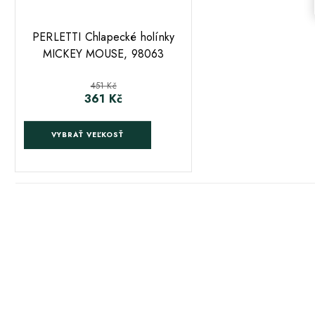
;
PERLETTI Chlapecké holínky
MICKEY MOUSE, 98063
Běžná cena
451 Kč
361 Kč
Cena
VYBRAŤ VEĽKOSŤ