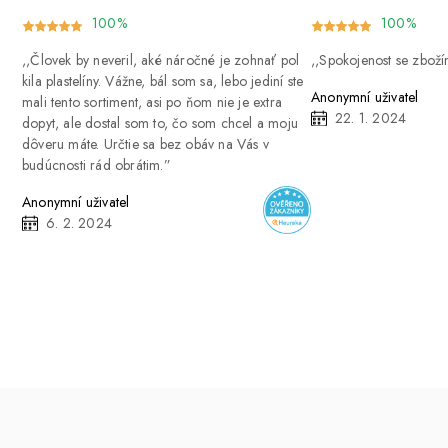
100%
100%
Človek by neveril, aké náročné je zohnať pol
Spokojenost se zbož
kila plastelíny. Vážne, bál som sa, lebo jediní ste
Anonymní uživatel
mali tento sortiment, asi po ňom nie je extra
22. 1. 2024
dopyt, ale dostal som to, čo som chcel a moju
dôveru máte. Určtie sa bez obáv na Vás v
budúcnosti rád obrátim.
Anonymní uživatel
6. 2. 2024