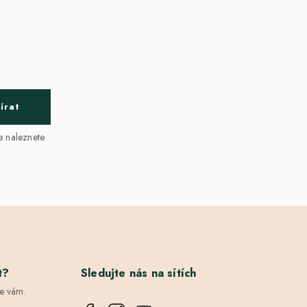
írat
e naleznete
t?
Sledujte nás na sítích
e vám.