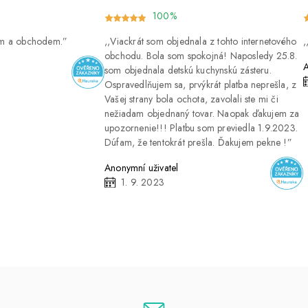
100%
ím a obchodem.
Viackrát som objednala z tohto internetového
obchodu. Bola som spokojná! Naposledy 25.8.
A
som objednala detskú kuchynskú zásteru.
Ospravedlňujem sa, prvýkrát platba neprešla, z
Vašej strany bola ochota, zavolali ste mi či
nežiadam objednaný tovar. Naopak ďakujem za
upozornenie!!! Platbu som previedla 1.9.2023.
Dúfam, že tentokrát prešla. Ďakujem pekne !
Anonymní uživatel
1. 9. 2023