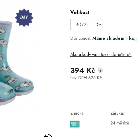
Velikost
Dostupnost:
Máme skladem 1 ks
,
Ako a kedy vám tovar doručíme?
394 Kč
i
DPD Home - doručenie na adresu
2-3 dny
bez DPH 325 Kč
Packeta - Výdajné miesto a Z-BOX
1-2 pracovné dni
Osobný odber v Prešove
Osobní odběr v prodejně
Značka:
Záruka:
DPD - Odberné miesto Pickup
1-2 pracovné dni
24 měsíců