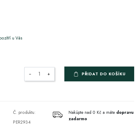
 pozítří u Vás
−
+
ZDARMA
PŘIDAT DO KOŠÍKU
ZDARMA
ZDARMA
Č. produktu:
Nakúpte nad 0 Kč a máte
dopravu
zadarmo
ZDARMA
PER2934