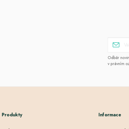
Odběr novine
v právním o
Produkty
Informace